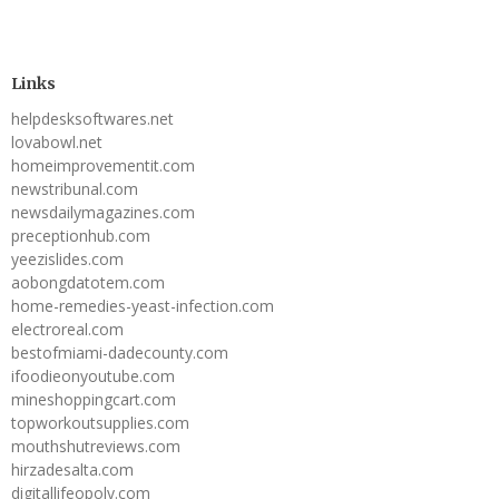
Links
helpdesksoftwares.net
lovabowl.net
homeimprovementit.com
newstribunal.com
newsdailymagazines.com
preceptionhub.com
yeezislides.com
aobongdatotem.com
home-remedies-yeast-infection.com
electroreal.com
bestofmiami-dadecounty.com
ifoodieonyoutube.com
mineshoppingcart.com
topworkoutsupplies.com
mouthshutreviews.com
hirzadesalta.com
digitallifeopoly.com