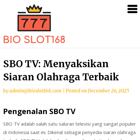
Skip
Situs
to
Judi
content
Online
Terbaik
dengan
Slot
SBO TV: Menyaksikan
Gacor
dan
Siaran Olahraga Terbaik
Fitur
Server
by
admin@bioslot168.com
|
Posted on
December 26, 2025
PKV
Games
Pengenalan SBO TV
SBO TV adalah salah satu saluran televisi yang sangat populer
di Indonesia saat ini. Dikenal sebagai penyedia siaran olahraga