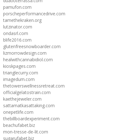
duatloterrassa.com
pamufon.com
porscheperformancedrive.com
tamethekraken.org
lutzinator.com
ondasrl.com
blife2016.com
glutenfreesnowboarder.com
lizmorrowdesign.com
healwithcannabidiol.com
kioskpages.com
trianglecurry.com
imagedum.com
thetowerswellnessretreat.com
officialgelatostrain.com
kaethejeweler.com
sattamatkasattaking.com
onepetlife.com
thebillboardexperiment.com
beachufabet.biz
mon-tresse-de-lit.com
sugarufabet.biz