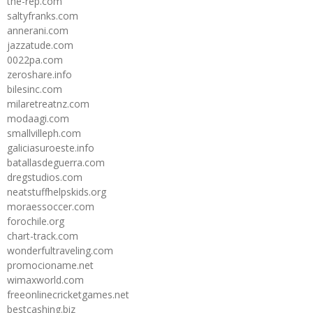
the-rep.com
saltyfranks.com
annerani.com
jazzatude.com
0022pa.com
zeroshare.info
bilesinc.com
milaretreatnz.com
modaagi.com
smallvilleph.com
galiciasuroeste.info
batallasdeguerra.com
dregstudios.com
neatstuffhelpskids.org
moraessoccer.com
forochile.org
chart-track.com
wonderfultraveling.com
promocioname.net
wimaxworld.com
freeonlinecricketgames.net
bestcashing.biz