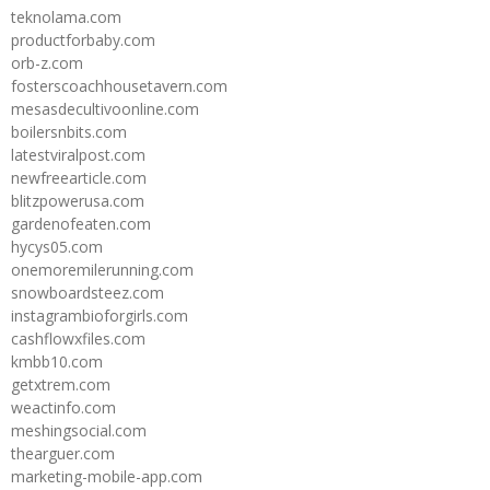
teknolama.com
productforbaby.com
orb-z.com
fosterscoachhousetavern.com
mesasdecultivoonline.com
boilersnbits.com
latestviralpost.com
newfreearticle.com
blitzpowerusa.com
gardenofeaten.com
hycys05.com
onemoremilerunning.com
snowboardsteez.com
instagrambioforgirls.com
cashflowxfiles.com
kmbb10.com
getxtrem.com
weactinfo.com
meshingsocial.com
thearguer.com
marketing-mobile-app.com