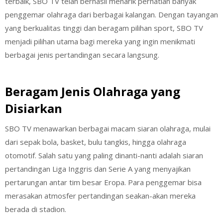
terbaik, SBO TV telah berhasil menarik perhatian banyak
penggemar olahraga dari berbagai kalangan. Dengan tayangan
yang berkualitas tinggi dan beragam pilihan sport, SBO TV
menjadi pilihan utama bagi mereka yang ingin menikmati
berbagai jenis pertandingan secara langsung.
Beragam Jenis Olahraga yang
Disiarkan
SBO TV menawarkan berbagai macam siaran olahraga, mulai
dari sepak bola, basket, bulu tangkis, hingga olahraga
otomotif. Salah satu yang paling dinanti-nanti adalah siaran
pertandingan Liga Inggris dan Serie A yang menyajikan
pertarungan antar tim besar Eropa. Para penggemar bisa
merasakan atmosfer pertandingan seakan-akan mereka
berada di stadion.