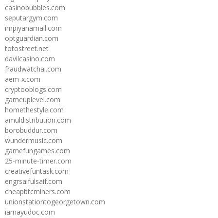
casinobubbles.com
seputargym.com
impiyanamall.com
optguardian.com
totostreet.net
davilcasino.com
fraudwatchai.com
aem-x.com
cryptooblogs.com
gameuplevel.com
homethestyle.com
amuldistribution.com
borobuddur.com
wundermusic.com
gamefungames.com
25-minute-timer.com
creativefuntask.com
engrsaifulsaif.com
cheapbtcminers.com
unionstationtogeorgetown.com
iamayudoc.com