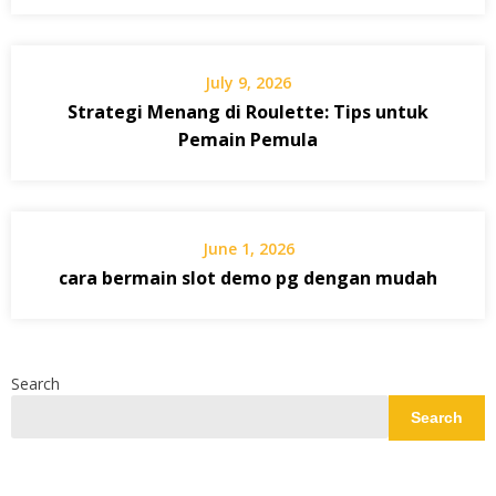
July 9, 2026
Strategi Menang di Roulette: Tips untuk
Pemain Pemula
June 1, 2026
cara bermain slot demo pg dengan mudah
Search
Search