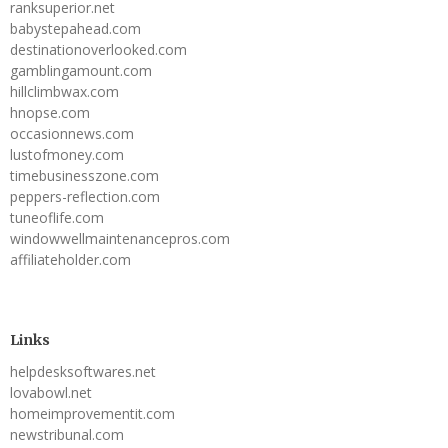
ranksuperior.net
babystepahead.com
destinationoverlooked.com
gamblingamount.com
hillclimbwax.com
hnopse.com
occasionnews.com
lustofmoney.com
timebusinesszone.com
peppers-reflection.com
tuneoflife.com
windowwellmaintenancepros.com
affiliateholder.com
Links
helpdesksoftwares.net
lovabowl.net
homeimprovementit.com
newstribunal.com