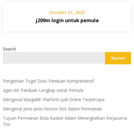
October 21, 2025
j200m login untuk pemula
Search
Search
Pengertian Togel Dulu: Panduan Komprehensif
agen 69: Panduan Lengkap untuk Pemula
Mengenal Warga88: Platform Judi Online Terpercaya
Mengenal Jenis-Jenis Nomor Slot dalam Permainan
Tujuan Permainan Bola Basket dalam Meningkatkan Kerjasama
Tim