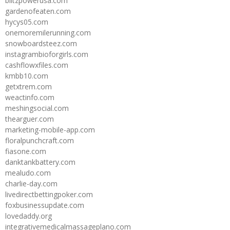
blitzpowerusa.com
gardenofeaten.com
hycys05.com
onemoremilerunning.com
snowboardsteez.com
instagrambioforgirls.com
cashflowxfiles.com
kmbb10.com
getxtrem.com
weactinfo.com
meshingsocial.com
thearguer.com
marketing-mobile-app.com
floralpunchcraft.com
fiasone.com
danktankbattery.com
mealudo.com
charlie-day.com
livedirectbettingpoker.com
foxbusinessupdate.com
lovedaddy.org
integrativemedicalmassageplano.com