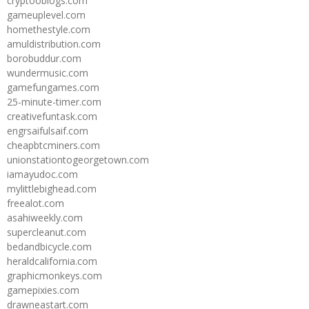
cryptooblogs.com
gameuplevel.com
homethestyle.com
amuldistribution.com
borobuddur.com
wundermusic.com
gamefungames.com
25-minute-timer.com
creativefuntask.com
engrsaifulsaif.com
cheapbtcminers.com
unionstationtogeorgetown.com
iamayudoc.com
mylittlebighead.com
freealot.com
asahiweekly.com
supercleanut.com
bedandbicycle.com
heraldcalifornia.com
graphicmonkeys.com
gamepixies.com
drawneastart.com