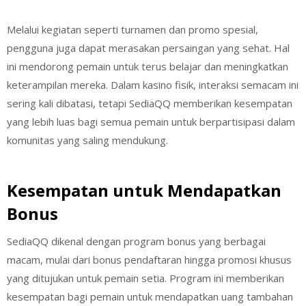
Melalui kegiatan seperti turnamen dan promo spesial,
pengguna juga dapat merasakan persaingan yang sehat. Hal
ini mendorong pemain untuk terus belajar dan meningkatkan
keterampilan mereka. Dalam kasino fisik, interaksi semacam ini
sering kali dibatasi, tetapi SediaQQ memberikan kesempatan
yang lebih luas bagi semua pemain untuk berpartisipasi dalam
komunitas yang saling mendukung.
Kesempatan untuk Mendapatkan
Bonus
SediaQQ dikenal dengan program bonus yang berbagai
macam, mulai dari bonus pendaftaran hingga promosi khusus
yang ditujukan untuk pemain setia. Program ini memberikan
kesempatan bagi pemain untuk mendapatkan uang tambahan