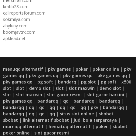
merchrain.com
kmbb28.com
callreportsforum.com
sokmilya.com
abyluny.com
boomjavtrk.com
apklead.net
menuqq alternatif
|
pkv games
|
poker
|
poker online
|
pkv
games qq
|
pkv games qq
|
pkv games qq
|
pkv games qq
|
pkv games qq
|
pg soft
|
bandarq
|
pg slot
|
pg soft
|
x500
slot
|
slot
|
demo slot
|
slot
|
slot maxwin
|
demo slot
|
slot
|
slot maxwin
|
slot gacor resmi
|
slot gacor hari ini
|
pkv games qq
|
bandarqq
|
qq
|
bandarqq
|
bandarqq
|
bandarqq
|
qq
|
qq
|
qq
|
qq
|
qq
|
qq
|
pkv
|
bandarqq
|
bandarqq
|
qq
|
qq
|
qq
|
situs slot online
|
sbobet
|
sbobet
|
link alternatif sbobet
|
judi bola terpercaya
|
murniqq alternatif
|
hematqq alternatif
|
poker
|
sbobet
|
poker online
|
slot gacor resmi