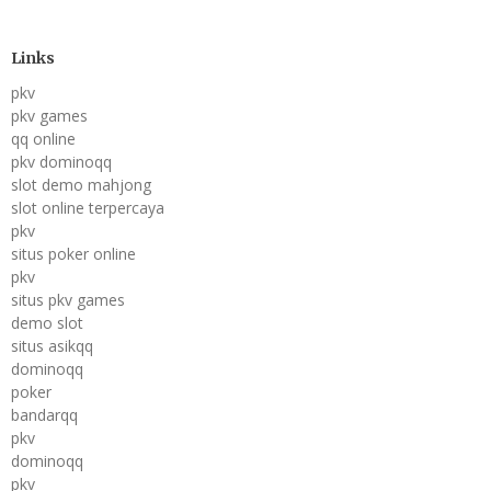
Links
pkv
pkv games
qq online
pkv dominoqq
slot demo mahjong
slot online terpercaya
pkv
situs poker online
pkv
situs pkv games
demo slot
situs asikqq
dominoqq
poker
bandarqq
pkv
dominoqq
pkv