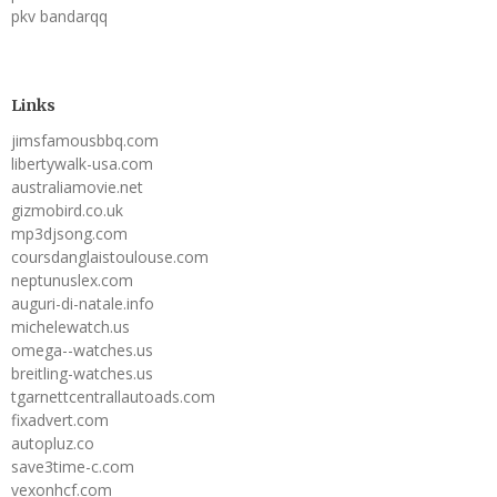
pkv bandarqq
Links
jimsfamousbbq.com
libertywalk-usa.com
australiamovie.net
gizmobird.co.uk
mp3djsong.com
coursdanglaistoulouse.com
neptunuslex.com
auguri-di-natale.info
michelewatch.us
omega--watches.us
breitling-watches.us
tgarnettcentrallautoads.com
fixadvert.com
autopluz.co
save3time-c.com
vexonhcf.com