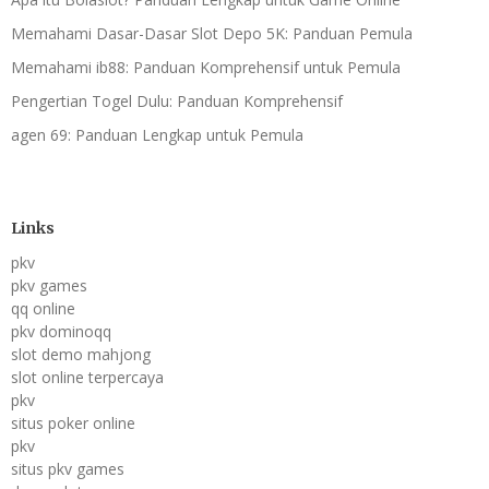
Memahami Dasar-Dasar Slot Depo 5K: Panduan Pemula
Memahami ib88: Panduan Komprehensif untuk Pemula
Pengertian Togel Dulu: Panduan Komprehensif
agen 69: Panduan Lengkap untuk Pemula
Links
pkv
pkv games
qq online
pkv dominoqq
slot demo mahjong
slot online terpercaya
pkv
situs poker online
pkv
situs pkv games