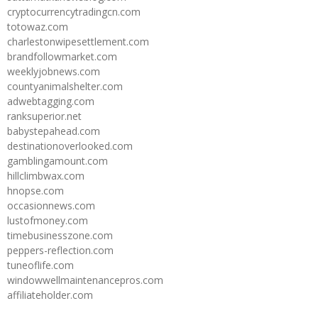
cryptocurrencytradingcn.com
totowaz.com
charlestonwipesettlement.com
brandfollowmarket.com
weeklyjobnews.com
countyanimalshelter.com
adwebtagging.com
ranksuperior.net
babystepahead.com
destinationoverlooked.com
gamblingamount.com
hillclimbwax.com
hnopse.com
occasionnews.com
lustofmoney.com
timebusinesszone.com
peppers-reflection.com
tuneoflife.com
windowwellmaintenancepros.com
affiliateholder.com