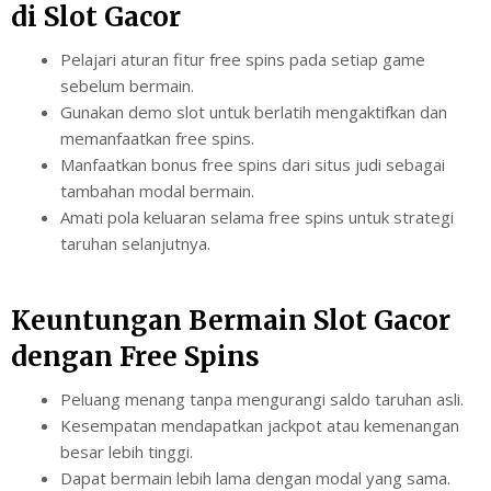
di Slot Gacor
Pelajari aturan fitur free spins pada setiap game
sebelum bermain.
Gunakan demo slot untuk berlatih mengaktifkan dan
memanfaatkan free spins.
Manfaatkan bonus free spins dari situs judi sebagai
tambahan modal bermain.
Amati pola keluaran selama free spins untuk strategi
taruhan selanjutnya.
Keuntungan Bermain Slot Gacor
dengan Free Spins
Peluang menang tanpa mengurangi saldo taruhan asli.
Kesempatan mendapatkan jackpot atau kemenangan
besar lebih tinggi.
Dapat bermain lebih lama dengan modal yang sama.