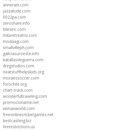
annerani.com
jazzatude.com
0022pa.com
zeroshare.info
bilesinc.com
milaretreatnz.com
modaagi.com
smallvilleph.com
galiciasuroeste.info
batallasdeguerra.com
dregstudios.com
neatstuffhelpskids.org
moraessoccer.com
forochile.org
chart-track.com
wonderfultraveling.com
promocioname.net
wimaxworld.com
freeonlinecricketgames.net
bestcashing.biz
firerestrictions.us