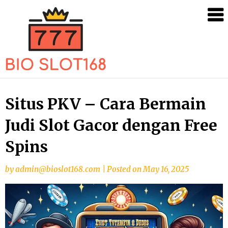
Skip
Situs
to
Judi
content
Online
Terbaik
dengan
Slot
Situs PKV – Cara Bermain
Gacor
dan
Judi Slot Gacor dengan Free
Fitur
Spins
Server
PKV
by
admin@bioslot168.com
|
Posted on
May 16, 2025
Games