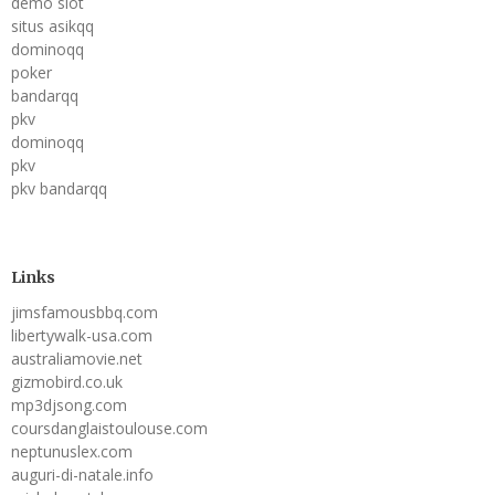
demo slot
situs asikqq
dominoqq
poker
bandarqq
pkv
dominoqq
pkv
pkv bandarqq
Links
jimsfamousbbq.com
libertywalk-usa.com
australiamovie.net
gizmobird.co.uk
mp3djsong.com
coursdanglaistoulouse.com
neptunuslex.com
auguri-di-natale.info