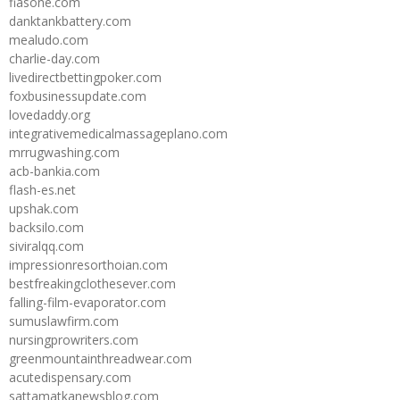
fiasone.com
danktankbattery.com
mealudo.com
charlie-day.com
livedirectbettingpoker.com
foxbusinessupdate.com
lovedaddy.org
integrativemedicalmassageplano.com
mrrugwashing.com
acb-bankia.com
flash-es.net
upshak.com
backsilo.com
siviralqq.com
impressionresorthoian.com
bestfreakingclothesever.com
falling-film-evaporator.com
sumuslawfirm.com
nursingprowriters.com
greenmountainthreadwear.com
acutedispensary.com
sattamatkanewsblog.com