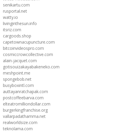
senikartu.com
rusportal.net
watty.io
livinginthesun.info
itsriz.com
cargoods.shop
capetownacupuncture.com
bitcoinvideospro.com
cosmiccrowcollective.com
alain-jacquet.com
gotisouizakayabakeneko.com
meshpoint.me
spongebob.net
busyboxintl.com
auttayanratchapak.com
postcoffeebarva.com
elteatromilliondollar.com
burgerkingfranchise.org
vallarpadathamma.net
realworldsize.com
teknolama.com