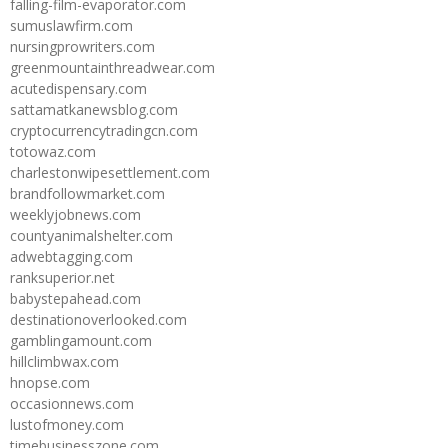
falling-film-evaporator.com
sumuslawfirm.com
nursingprowriters.com
greenmountainthreadwear.com
acutedispensary.com
sattamatkanewsblog.com
cryptocurrencytradingcn.com
totowaz.com
charlestonwipesettlement.com
brandfollowmarket.com
weeklyjobnews.com
countyanimalshelter.com
adwebtagging.com
ranksuperior.net
babystepahead.com
destinationoverlooked.com
gamblingamount.com
hillclimbwax.com
hnopse.com
occasionnews.com
lustofmoney.com
timebusinesszone.com