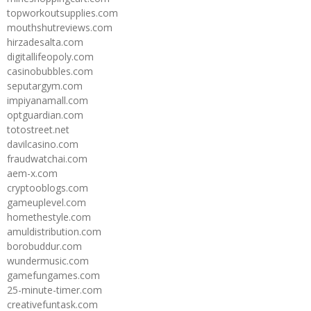
topworkoutsupplies.com
mouthshutreviews.com
hirzadesalta.com
digitallifeopoly.com
casinobubbles.com
seputargym.com
impiyanamall.com
optguardian.com
totostreet.net
davilcasino.com
fraudwatchai.com
aem-x.com
cryptooblogs.com
gameuplevel.com
homethestyle.com
amuldistribution.com
borobuddur.com
wundermusic.com
gamefungames.com
25-minute-timer.com
creativefuntask.com