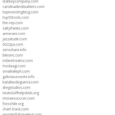
statkeycompany.com
carolinadeckbuilders.com
topinvestingblog.com
top50tools.com
the-rep.com
saltyfranks.com
annerani.com
jazzatude.com
0022pa.com
zeroshare.info
bilesinc.com
milaretreatnz.com
modaagi.com
smallvilleph.com
galiciasuroeste.info
batallasdeguerra.com
dregstudios.com
neatstuffhelpskids.org
moraessoccer.com
forochile.org
chart-track.com
wonderfultraveling.com