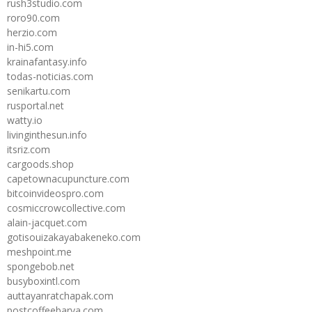
rush3studio.com
roro90.com
herzio.com
in-hi5.com
krainafantasy.info
todas-noticias.com
senikartu.com
rusportal.net
watty.io
livinginthesun.info
itsriz.com
cargoods.shop
capetownacupuncture.com
bitcoinvideospro.com
cosmiccrowcollective.com
alain-jacquet.com
gotisouizakayabakeneko.com
meshpoint.me
spongebob.net
busyboxintl.com
auttayanratchapak.com
postcoffeebarva.com