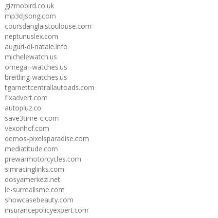
gizmobird.co.uk
mp3djsong.com
coursdanglaistoulouse.com
neptunuslex.com
auguri-di-natale.info
michelewatch.us
omega--watches.us
breitling-watches.us
tgarnettcentrallautoads.com
fixadvert.com
autopluz.co
save3time-c.com
vexonhcf.com
demos-pixelsparadise.com
mediatitude.com
prewarmotorcycles.com
simracinglinks.com
dosyamerkezi.net
le-surrealisme.com
showcasebeauty.com
insurancepolicyexpert.com