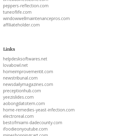
peppers-reflection.com
tuneoflife.com
windowwellmaintenancepros.com
affiliateholder.com
Links
helpdesksoftwares.net
lovabowl.net
homeimprovementit.com
newstribunal.com
newsdailymagazines.com
preceptionhub.com
yeezislides.com
aobongdatotem.com
home-remedies-yeast-infection.com
electroreal.com
bestofmiami-dadecounty.com
ifoodieonyoutube.com
mineshoppingcart.com