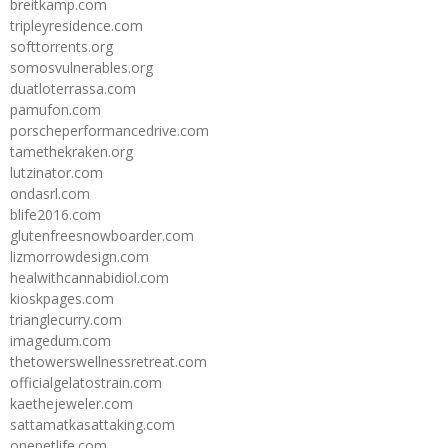
breitkamp.com
tripleyresidence.com
softtorrents.org
somosvulnerables.org
duatloterrassa.com
pamufon.com
porscheperformancedrive.com
tamethekraken.org
lutzinator.com
ondasrl.com
blife2016.com
glutenfreesnowboarder.com
lizmorrowdesign.com
healwithcannabidiol.com
kioskpages.com
trianglecurry.com
imagedum.com
thetowerswellnessretreat.com
officialgelatostrain.com
kaethejeweler.com
sattamatkasattaking.com
onepetlife.com