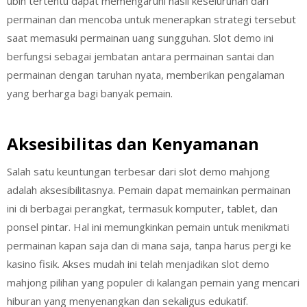
ubin tertentu dapat memengaruhi hasil keseluruhan dari
permainan dan mencoba untuk menerapkan strategi tersebut
saat memasuki permainan uang sungguhan. Slot demo ini
berfungsi sebagai jembatan antara permainan santai dan
permainan dengan taruhan nyata, memberikan pengalaman
yang berharga bagi banyak pemain.
Aksesibilitas dan Kenyamanan
Salah satu keuntungan terbesar dari slot demo mahjong
adalah aksesibilitasnya. Pemain dapat memainkan permainan
ini di berbagai perangkat, termasuk komputer, tablet, dan
ponsel pintar. Hal ini memungkinkan pemain untuk menikmati
permainan kapan saja dan di mana saja, tanpa harus pergi ke
kasino fisik. Akses mudah ini telah menjadikan slot demo
mahjong pilihan yang populer di kalangan pemain yang mencari
hiburan yang menyenangkan dan sekaligus edukatif.