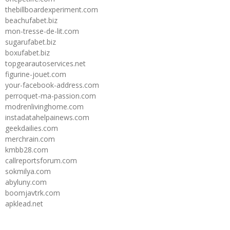
thebillboardexperiment.com
beachufabet.biz
mon-tresse-de-lit.com
sugarufabet.biz
boxufabet.biz
topgearautoservices.net
figurine-jouet.com
your-facebook-address.com
perroquet-ma-passion.com
modrenlivinghome.com
instadatahelpainews.com
geekdailies.com
merchrain.com
kmbb28.com
callreportsforum.com
sokmilya.com
abyluny.com
boomjavtrk.com
apklead.net