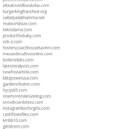
elteatromilliondollar.com
burgerkingfranchise.org
vallarpadathamma.net
realworldsize.com
teknolama.com
productforbaby.com
orb-z.com
fosterscoachhousetavern.com
mesasdecultivoonline.com
boilersnbits.com
latestviralpost.com
newfreearticle.com
blitzpowerusa.com
gardenofeaten.com
hycys05.com
onemoremilerunning.com
snowboardsteez.com
instagrambioforgirls.com
cashflowxfiles.com
kmbb10.com
getxtrem.com