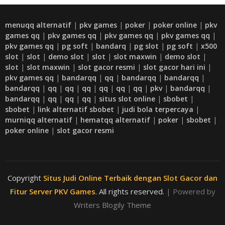
menuqq alternatif
|
pkv games
|
poker
|
poker online
|
pkv
games qq
|
pkv games qq
|
pkv games qq
|
pkv games qq
|
pkv games qq
|
pg soft
|
bandarq
|
pg slot
|
pg soft
|
x500
slot
|
slot
|
demo slot
|
slot
|
slot maxwin
|
demo slot
|
slot
|
slot maxwin
|
slot gacor resmi
|
slot gacor hari ini
|
pkv games qq
|
bandarqq
|
qq
|
bandarqq
|
bandarqq
|
bandarqq
|
qq
|
qq
|
qq
|
qq
|
qq
|
qq
|
pkv
|
bandarqq
|
bandarqq
|
qq
|
qq
|
qq
|
situs slot online
|
sbobet
|
sbobet
|
link alternatif sbobet
|
judi bola terpercaya
|
murniqq alternatif
|
hematqq alternatif
|
poker
|
sbobet
|
poker online
|
slot gacor resmi
Copyright
Situs Judi Online Terbaik dengan Slot Gacor dan
Fitur Server PKV Games
. All rights reserved.
| Powered by
Writers Blogily Theme