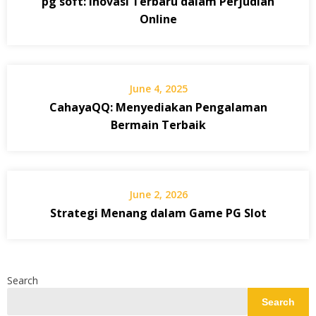
pg soft: Inovasi Terbaru dalam Perjudian
Online
June 4, 2025
CahayaQQ: Menyediakan Pengalaman
Bermain Terbaik
June 2, 2026
Strategi Menang dalam Game PG Slot
Search
Search