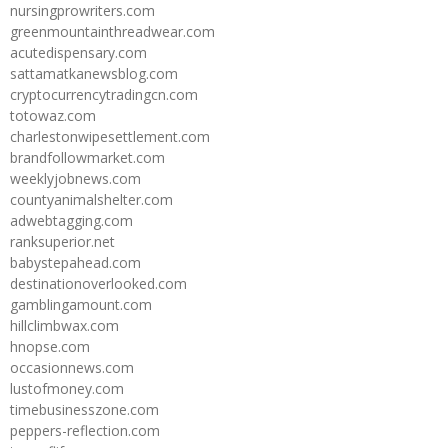
nursingprowriters.com
greenmountainthreadwear.com
acutedispensary.com
sattamatkanewsblog.com
cryptocurrencytradingcn.com
totowaz.com
charlestonwipesettlement.com
brandfollowmarket.com
weeklyjobnews.com
countyanimalshelter.com
adwebtagging.com
ranksuperior.net
babystepahead.com
destinationoverlooked.com
gamblingamount.com
hillclimbwax.com
hnopse.com
occasionnews.com
lustofmoney.com
timebusinesszone.com
peppers-reflection.com