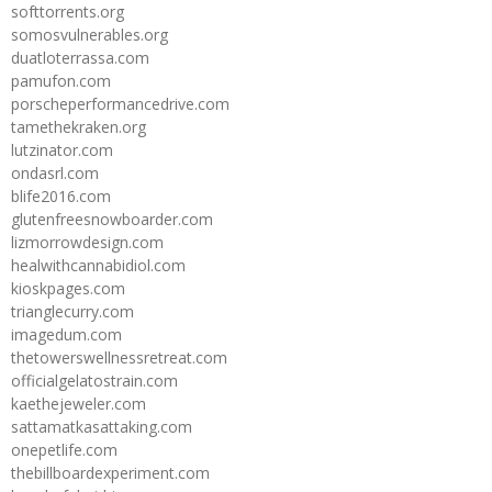
softtorrents.org
somosvulnerables.org
duatloterrassa.com
pamufon.com
porscheperformancedrive.com
tamethekraken.org
lutzinator.com
ondasrl.com
blife2016.com
glutenfreesnowboarder.com
lizmorrowdesign.com
healwithcannabidiol.com
kioskpages.com
trianglecurry.com
imagedum.com
thetowerswellnessretreat.com
officialgelatostrain.com
kaethejeweler.com
sattamatkasattaking.com
onepetlife.com
thebillboardexperiment.com