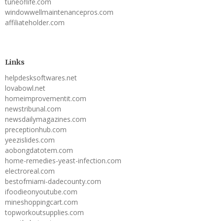
tuneoflife.com
windowwellmaintenancepros.com
affiliateholder.com
Links
helpdesksoftwares.net
lovabowl.net
homeimprovementit.com
newstribunal.com
newsdailymagazines.com
preceptionhub.com
yeezislides.com
aobongdatotem.com
home-remedies-yeast-infection.com
electroreal.com
bestofmiami-dadecounty.com
ifoodieonyoutube.com
mineshoppingcart.com
topworkoutsupplies.com