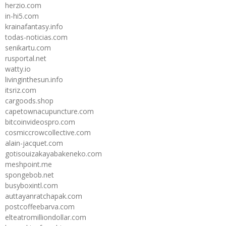
herzio.com
in-hi5.com
krainafantasy.info
todas-noticias.com
senikartu.com
rusportal.net
watty.io
livinginthesun.info
itsriz.com
cargoods.shop
capetownacupuncture.com
bitcoinvideospro.com
cosmiccrowcollective.com
alain-jacquet.com
gotisouizakayabakeneko.com
meshpoint.me
spongebob.net
busyboxintl.com
auttayanratchapak.com
postcoffeebarva.com
elteatromilliondollar.com