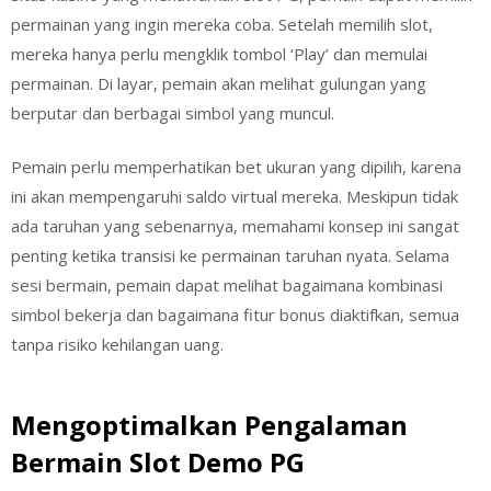
permainan yang ingin mereka coba. Setelah memilih slot,
mereka hanya perlu mengklik tombol ‘Play’ dan memulai
permainan. Di layar, pemain akan melihat gulungan yang
berputar dan berbagai simbol yang muncul.
Pemain perlu memperhatikan bet ukuran yang dipilih, karena
ini akan mempengaruhi saldo virtual mereka. Meskipun tidak
ada taruhan yang sebenarnya, memahami konsep ini sangat
penting ketika transisi ke permainan taruhan nyata. Selama
sesi bermain, pemain dapat melihat bagaimana kombinasi
simbol bekerja dan bagaimana fitur bonus diaktifkan, semua
tanpa risiko kehilangan uang.
Mengoptimalkan Pengalaman
Bermain Slot Demo PG