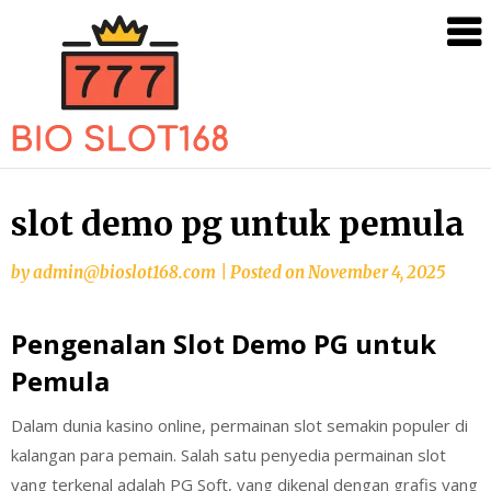
Skip
Situs
to
Judi
content
Online
Terbaik
dengan
Slot
slot demo pg untuk pemula
Gacor
dan
by
admin@bioslot168.com
|
Posted on
November 4, 2025
Fitur
Server
Pengenalan Slot Demo PG untuk
PKV
Pemula
Games
Dalam dunia kasino online, permainan slot semakin populer di
kalangan para pemain. Salah satu penyedia permainan slot
yang terkenal adalah PG Soft, yang dikenal dengan grafis yang