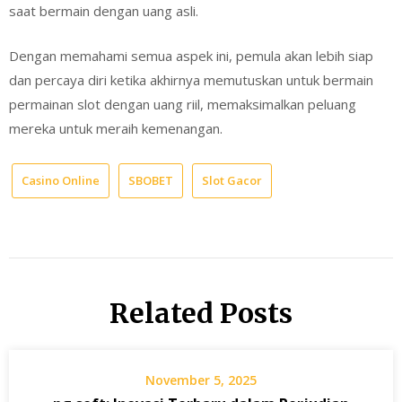
saat bermain dengan uang asli.
Dengan memahami semua aspek ini, pemula akan lebih siap
dan percaya diri ketika akhirnya memutuskan untuk bermain
permainan slot dengan uang riil, memaksimalkan peluang
mereka untuk meraih kemenangan.
Casino Online
SBOBET
Slot Gacor
Related Posts
November 5, 2025