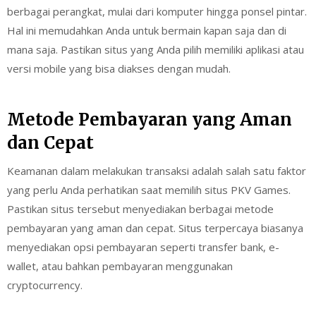
berbagai perangkat, mulai dari komputer hingga ponsel pintar.
Hal ini memudahkan Anda untuk bermain kapan saja dan di
mana saja. Pastikan situs yang Anda pilih memiliki aplikasi atau
versi mobile yang bisa diakses dengan mudah.
Metode Pembayaran yang Aman
dan Cepat
Keamanan dalam melakukan transaksi adalah salah satu faktor
yang perlu Anda perhatikan saat memilih situs PKV Games.
Pastikan situs tersebut menyediakan berbagai metode
pembayaran yang aman dan cepat. Situs terpercaya biasanya
menyediakan opsi pembayaran seperti transfer bank, e-
wallet, atau bahkan pembayaran menggunakan
cryptocurrency.