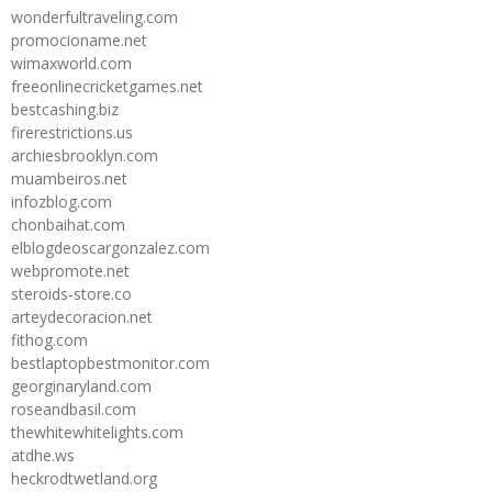
wonderfultraveling.com
promocioname.net
wimaxworld.com
freeonlinecricketgames.net
bestcashing.biz
firerestrictions.us
archiesbrooklyn.com
muambeiros.net
infozblog.com
chonbaihat.com
elblogdeoscargonzalez.com
webpromote.net
steroids-store.co
arteydecoracion.net
fithog.com
bestlaptopbestmonitor.com
georginaryland.com
roseandbasil.com
thewhitewhitelights.com
atdhe.ws
heckrodtwetland.org