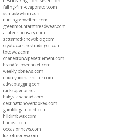
bestfreakingclothesever.com
falling-film-evaporator.com
sumuslawfirm.com
nursingprowriters.com
greenmountainthreadwear.com
acutedispensary.com
sattamatkanewsblog.com
cryptocurrencytradingcn.com
totowaz.com
charlestonwipesettlement.com
brandfollowmarket.com
weeklyjobnews.com
countyanimalshelter.com
adwebtagging.com
ranksuperior.net
babystepahead.com
destinationoverlooked.com
gamblingamount.com
hillclimbwax.com
hnopse.com
occasionnews.com
lustofmoney.com