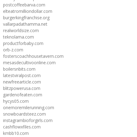
postcoffeebarva.com
elteatromilliondollar.com
burgerkingfranchise.org
vallarpadathamma.net
realworldsize.com
teknolama.com
productforbaby.com
orb-z.com
fosterscoachhousetavern.com
mesasdecultivoonline.com
boilersnbits.com
latestviralpost.com
newfreearticle.com
blitzpowerusa.com
gardenofeaten.com
hycys05.com
onemoremilerunning.com
snowboardsteez.com
instagrambioforgirls.com
cashflowxfiles.com
kmbb10.com