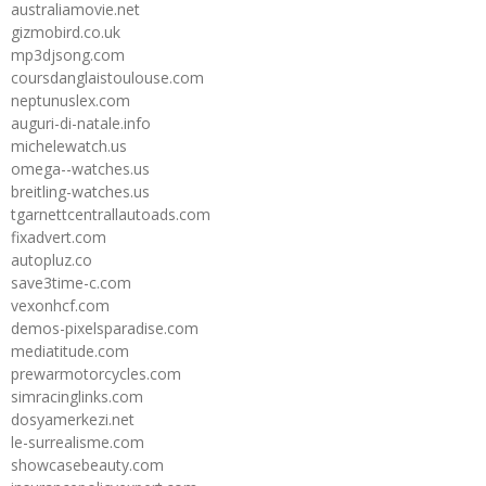
australiamovie.net
gizmobird.co.uk
mp3djsong.com
coursdanglaistoulouse.com
neptunuslex.com
auguri-di-natale.info
michelewatch.us
omega--watches.us
breitling-watches.us
tgarnettcentrallautoads.com
fixadvert.com
autopluz.co
save3time-c.com
vexonhcf.com
demos-pixelsparadise.com
mediatitude.com
prewarmotorcycles.com
simracinglinks.com
dosyamerkezi.net
le-surrealisme.com
showcasebeauty.com