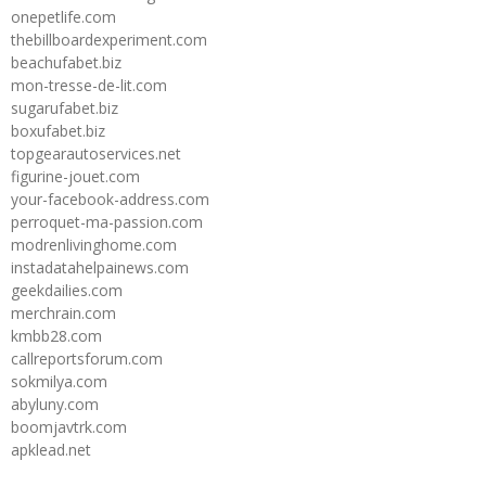
onepetlife.com
thebillboardexperiment.com
beachufabet.biz
mon-tresse-de-lit.com
sugarufabet.biz
boxufabet.biz
topgearautoservices.net
figurine-jouet.com
your-facebook-address.com
perroquet-ma-passion.com
modrenlivinghome.com
instadatahelpainews.com
geekdailies.com
merchrain.com
kmbb28.com
callreportsforum.com
sokmilya.com
abyluny.com
boomjavtrk.com
apklead.net