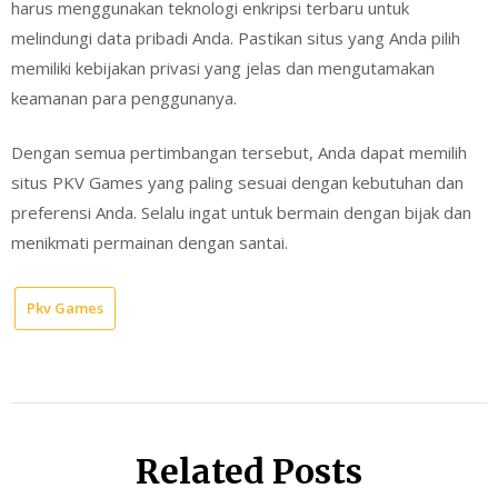
harus menggunakan teknologi enkripsi terbaru untuk
melindungi data pribadi Anda. Pastikan situs yang Anda pilih
memiliki kebijakan privasi yang jelas dan mengutamakan
keamanan para penggunanya.
Dengan semua pertimbangan tersebut, Anda dapat memilih
situs PKV Games yang paling sesuai dengan kebutuhan dan
preferensi Anda. Selalu ingat untuk bermain dengan bijak dan
menikmati permainan dengan santai.
Pkv Games
Related Posts