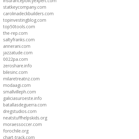
insurancepolicyexpert.com
statkeycompany.com
carolinadeckbuilders.com
topinvestingblog.com
top50tools.com
the-rep.com
saltyfranks.com
annerani.com
jazzatude.com
0022pa.com
zeroshare.info
bilesinc.com
milaretreatnz.com
modaagi.com
smallvilleph.com
galiciasuroeste.info
batallasdeguerra.com
dregstudios.com
neatstuffhelpskids.org
moraessoccer.com
forochile.org
chart-track.com