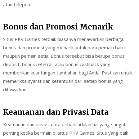
atau telepon.
Bonus dan Promosi Menarik
Situs PKV Games terbaik biasanya menawarkan berbagai
bonus dan promosi yang menarik untuk para pemain baru
maupun pemain setia. Bonus tersebut bisa berupa bonus
deposit, bonus referral, atau bonus cashback yang
memberikan keuntungan tambahan bagi Anda. Pastikan untuk
memeriksa syarat dan ketentuan dari setiap bonus yang
ditawarkan.
Keamanan dan Privasi Data
Keamanan dan privasi data pribadi adalah hal yang sangat
penting ketika bermain di situs PKV Games. Situs yang baik