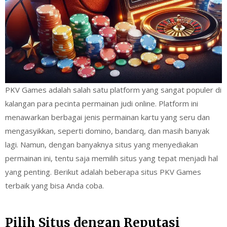
PKV Games adalah salah satu platform yang sangat populer di
kalangan para pecinta permainan judi online. Platform ini
menawarkan berbagai jenis permainan kartu yang seru dan
mengasyikkan, seperti domino, bandarq, dan masih banyak
lagi. Namun, dengan banyaknya situs yang menyediakan
permainan ini, tentu saja memilih situs yang tepat menjadi hal
yang penting. Berikut adalah beberapa situs PKV Games
terbaik yang bisa Anda coba.
Pilih Situs dengan Reputasi