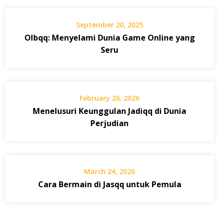
September 20, 2025
Olbqq: Menyelami Dunia Game Online yang
Seru
February 26, 2026
Menelusuri Keunggulan Jadiqq di Dunia
Perjudian
March 24, 2026
Cara Bermain di Jasqq untuk Pemula