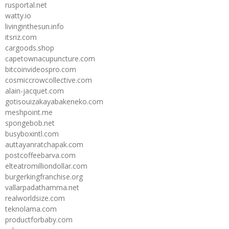
rusportal.net
watty.io
livinginthesun.info
itsriz.com
cargoods.shop
capetownacupuncture.com
bitcoinvideospro.com
cosmiccrowcollective.com
alain-jacquet.com
gotisouizakayabakeneko.com
meshpoint.me
spongebob.net
busyboxintl.com
auttayanratchapak.com
postcoffeebarva.com
elteatromilliondollar.com
burgerkingfranchise.org
vallarpadathamma.net
realworldsize.com
teknolama.com
productforbaby.com