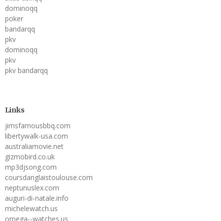
dominoqq
poker
bandarqq
pkv
dominoqq
pkv
pkv bandarqq
Links
jimsfamousbbq.com
libertywalk-usa.com
australiamovie.net
gizmobird.co.uk
mp3djsong.com
coursdanglaistoulouse.com
neptunuslex.com
auguri-di-natale.info
michelewatch.us
omega--watches.us