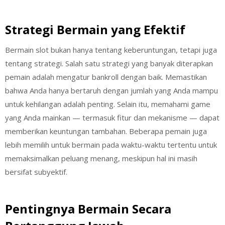
Strategi Bermain yang Efektif
Bermain slot bukan hanya tentang keberuntungan, tetapi juga
tentang strategi. Salah satu strategi yang banyak diterapkan
pemain adalah mengatur bankroll dengan baik. Memastikan
bahwa Anda hanya bertaruh dengan jumlah yang Anda mampu
untuk kehilangan adalah penting. Selain itu, memahami game
yang Anda mainkan — termasuk fitur dan mekanisme — dapat
memberikan keuntungan tambahan. Beberapa pemain juga
lebih memilih untuk bermain pada waktu-waktu tertentu untuk
memaksimalkan peluang menang, meskipun hal ini masih
bersifat subyektif.
Pentingnya Bermain Secara