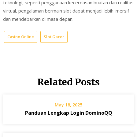
teknologi, seperti penggunaan kecerdasan buatan dan realitas
virtual, pengalaman bermain slot dapat menjadi lebih imersif
dan mendebarkan di masa depan.
Casino Online
Slot Gacor
Related Posts
May 18, 2025
Panduan Lengkap Login DominoQQ