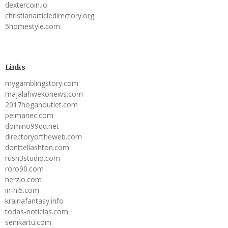
dextercoin.io
christianarticledirectory.org
5homestyle.com
Links
mygamblingstory.com
majalahwekonews.com
2017hoganoutlet.com
pelmanec.com
domino99qq.net
directoryoftheweb.com
donttellashton.com
rush3studio.com
roro90.com
herzio.com
in-hi5.com
krainafantasy.info
todas-noticias.com
senikartu.com