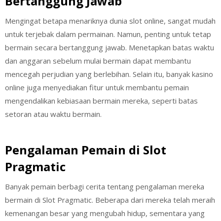
Bertanggung Jawab
Mengingat betapa menariknya dunia slot online, sangat mudah
untuk terjebak dalam permainan. Namun, penting untuk tetap
bermain secara bertanggung jawab. Menetapkan batas waktu
dan anggaran sebelum mulai bermain dapat membantu
mencegah perjudian yang berlebihan. Selain itu, banyak kasino
online juga menyediakan fitur untuk membantu pemain
mengendalikan kebiasaan bermain mereka, seperti batas
setoran atau waktu bermain.
Pengalaman Pemain di Slot
Pragmatic
Banyak pemain berbagi cerita tentang pengalaman mereka
bermain di Slot Pragmatic. Beberapa dari mereka telah meraih
kemenangan besar yang mengubah hidup, sementara yang