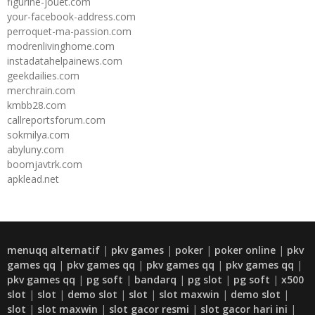
figurine-jouet.com
your-facebook-address.com
perroquet-ma-passion.com
modrenlivinghome.com
instadatahelpainews.com
geekdailies.com
merchrain.com
kmbb28.com
callreportsforum.com
sokmilya.com
abyluny.com
boomjavtrk.com
apklead.net
menuqq alternatif
|
pkv games
|
poker
|
poker online
|
pkv
games qq
|
pkv games qq
|
pkv games qq
|
pkv games qq
|
pkv games qq
|
pg soft
|
bandarq
|
pg slot
|
pg soft
|
x500
slot
|
slot
|
demo slot
|
slot
|
slot maxwin
|
demo slot
|
slot
|
slot maxwin
|
slot gacor resmi
|
slot gacor hari ini
|