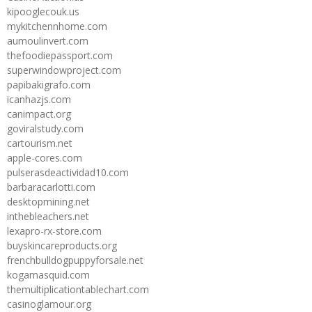
kipooglecouk.us
mykitchennhome.com
aumoulinvert.com
thefoodiepassport.com
superwindowproject.com
papibakigrafo.com
icanhazjs.com
canimpact.org
goviralstudy.com
cartourism.net
apple-cores.com
pulserasdeactividad10.com
barbaracarlotti.com
desktopmining.net
inthebleachers.net
lexapro-rx-store.com
buyskincareproducts.org
frenchbulldogpuppyforsale.net
kogamasquid.com
themultiplicationtablechart.com
casinoglamour.org