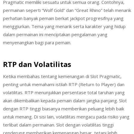
Pragmatic memiliki sesuatu untuk semua orang. Contohnya,
permainan seperti “Wolf Gold” dan “Great Rhino” telah menarik
perhatian banyak pemain berkat jackpot progresifnya yang
menggiurkan. Tema yang menarik serta karakter yang hidup
dalam permainan ini menciptakan pengalaman yang
menyenangkan bagi para pemain.
RTP dan Volatilitas
Ketika membahas tentang kemenangan di Slot Pragmatic,
penting untuk memahami istilah RTP (Return to Player) dan
volatilitas. RTP menunjukkan persentase total taruhan yang
akan dikembalikan kepada pemain dalam jangka panjang. Slot
dengan RTP tinggi biasanya memberikan peluang lebih baik
untuk menang. Di sisi lain, volatilitas mengacu pada risiko yang
terlibat dalam permainan. Slot dengan volatilitas tinggi
cenderung memberikan kemenangan besar, tetapi lebih