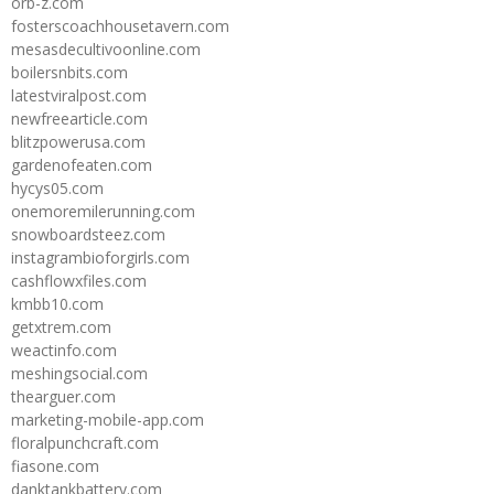
orb-z.com
fosterscoachhousetavern.com
mesasdecultivoonline.com
boilersnbits.com
latestviralpost.com
newfreearticle.com
blitzpowerusa.com
gardenofeaten.com
hycys05.com
onemoremilerunning.com
snowboardsteez.com
instagrambioforgirls.com
cashflowxfiles.com
kmbb10.com
getxtrem.com
weactinfo.com
meshingsocial.com
thearguer.com
marketing-mobile-app.com
floralpunchcraft.com
fiasone.com
danktankbattery.com