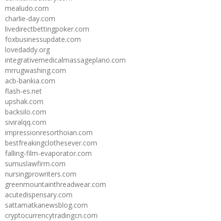
mealudo.com
charlie-day.com
livedirectbettingpoker.com
foxbusinessupdate.com
lovedaddy.org
integrativemedicalmassageplano.com
mrrugwashing.com
acb-bankia.com
flash-es.net
upshak.com
backsilo.com
siviralqq.com
impressionresorthoian.com
bestfreakingclothesever.com
falling-film-evaporator.com
sumuslawfirm.com
nursingprowriters.com
greenmountainthreadwear.com
acutedispensary.com
sattamatkanewsblog.com
cryptocurrencytradingcn.com