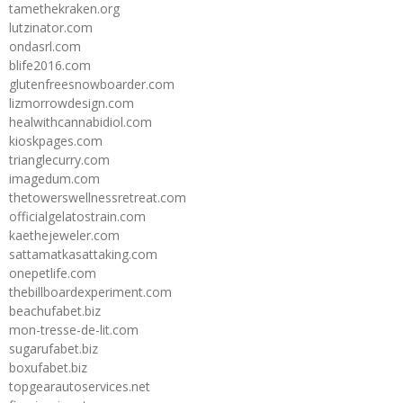
tamethekraken.org
lutzinator.com
ondasrl.com
blife2016.com
glutenfreesnowboarder.com
lizmorrowdesign.com
healwithcannabidiol.com
kioskpages.com
trianglecurry.com
imagedum.com
thetowerswellnessretreat.com
officialgelatostrain.com
kaethejeweler.com
sattamatkasattaking.com
onepetlife.com
thebillboardexperiment.com
beachufabet.biz
mon-tresse-de-lit.com
sugarufabet.biz
boxufabet.biz
topgearautoservices.net