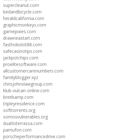
supercleanut.com
bedandbicycle.com
heraldcalifornia.com
graphicmonkeys.com
gamepixies.com
drawneastart.com
fasthokislot88.com
safecasinotips.com
jackpotchips.com
proelitesoftware.com
allcustomercarenumbers.com
familyblogger.xyz
chrisjohnslawgroup.com
klub-vulcan-online.com
breitkamp.com
tripleyresidence.com
softtorrents.org
somosvulnerables.org
duatloterrassa.com
pamufon.com
porscheperformancedrive.com