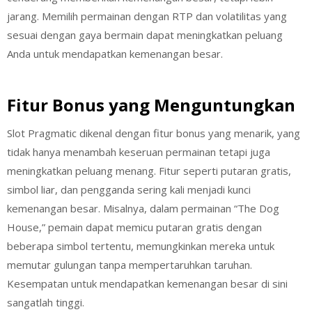
jarang. Memilih permainan dengan RTP dan volatilitas yang
sesuai dengan gaya bermain dapat meningkatkan peluang
Anda untuk mendapatkan kemenangan besar.
Fitur Bonus yang Menguntungkan
Slot Pragmatic dikenal dengan fitur bonus yang menarik, yang
tidak hanya menambah keseruan permainan tetapi juga
meningkatkan peluang menang. Fitur seperti putaran gratis,
simbol liar, dan pengganda sering kali menjadi kunci
kemenangan besar. Misalnya, dalam permainan “The Dog
House,” pemain dapat memicu putaran gratis dengan
beberapa simbol tertentu, memungkinkan mereka untuk
memutar gulungan tanpa mempertaruhkan taruhan.
Kesempatan untuk mendapatkan kemenangan besar di sini
sangatlah tinggi.