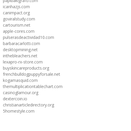
papibakigrafo.com
icanhazjs.com
canimpact.org
goviralstudy.com
cartourism.net
apple-cores.com
pulserasdeactividad10.com
barbaracarlotti.com
desktopmining.net
inthebleachers.net
lexapro-rx-store.com
buyskincareproducts.org
frenchbulldogpuppyforsale.net
kogamasquid.com
themultiplicationtablechart.com
casinoglamour.org
dextercoin.io
christianarticledirectory.org
5homestyle.com