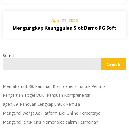
April 21, 2026
Mengungkap Keunggulan Slot Demo PG Soft
Search
Search
Memahami ib88: Panduan Komprehensif untuk Pemula
Pengertian Togel Dulu: Panduan Komprehensif
agen 69: Panduan Lengkap untuk Pemula
Mengenal Warga88: Platform Judi Online Terpercaya
Mengenal Jenis-Jenis Nomor Slot dalam Permainan