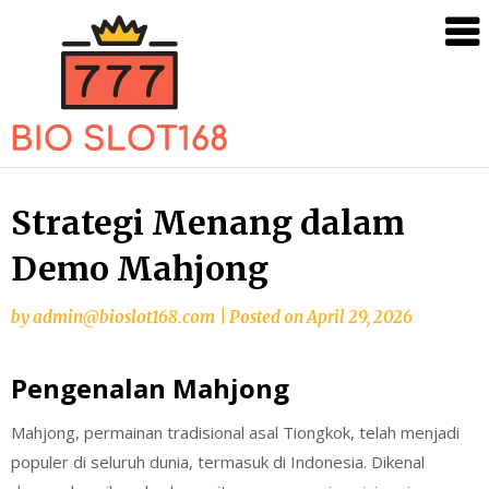
Skip
Situs
to
Judi
content
Online
Terbaik
dengan
Slot
Strategi Menang dalam
Gacor
dan
Demo Mahjong
Fitur
Server
by
admin@bioslot168.com
|
Posted on
April 29, 2026
PKV
Games
Pengenalan Mahjong
Mahjong, permainan tradisional asal Tiongkok, telah menjadi
populer di seluruh dunia, termasuk di Indonesia. Dikenal