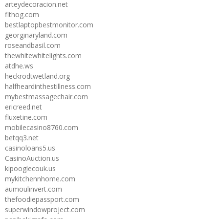
arteydecoracion.net
fithog.com
bestlaptopbestmonitor.com
georginaryland.com
roseandbasil.com
thewhitewhitelights.com
atdhe.ws
heckrodtwetland.org
halfheardinthestillness.com
mybestmassagechair.com
ericreed.net
fluxetine.com
mobilecasino8760.com
betqq3.net
casinoloans5.us
CasinoAuction.us
kipooglecouk.us
mykitchennhome.com
aumoulinvert.com
thefoodiepassport.com
superwindowproject.com