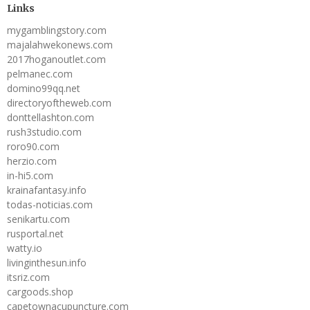
Links
mygamblingstory.com
majalahwekonews.com
2017hoganoutlet.com
pelmanec.com
domino99qq.net
directoryoftheweb.com
donttellashton.com
rush3studio.com
roro90.com
herzio.com
in-hi5.com
krainafantasy.info
todas-noticias.com
senikartu.com
rusportal.net
watty.io
livinginthesun.info
itsriz.com
cargoods.shop
capetownacupuncture.com