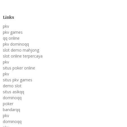
Links
pkv
pkv games
qq online
pkv dominoqq
slot demo mahjong
slot online terpercaya
pkv
situs poker online
pkv
situs pkv games
demo slot
situs asikqq
dominoqq
poker
bandarqq
pkv
dominoqq