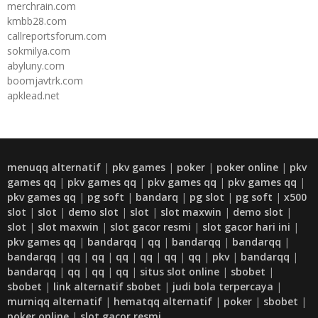
merchrain.com
kmbb28.com
callreportsforum.com
sokmilya.com
abyluny.com
boomjavtrk.com
apklead.net
menuqq alternatif
|
pkv games
|
poker
|
poker online
|
pkv
games qq
|
pkv games qq
|
pkv games qq
|
pkv games qq
|
pkv games qq
|
pg soft
|
bandarq
|
pg slot
|
pg soft
|
x500
slot
|
slot
|
demo slot
|
slot
|
slot maxwin
|
demo slot
|
slot
|
slot maxwin
|
slot gacor resmi
|
slot gacor hari ini
|
pkv games qq
|
bandarqq
|
qq
|
bandarqq
|
bandarqq
|
bandarqq
|
qq
|
qq
|
qq
|
qq
|
qq
|
qq
|
pkv
|
bandarqq
|
bandarqq
|
qq
|
qq
|
qq
|
situs slot online
|
sbobet
|
sbobet
|
link alternatif sbobet
|
judi bola terpercaya
|
murniqq alternatif
|
hematqq alternatif
|
poker
|
sbobet
|
poker online
|
slot gacor resmi