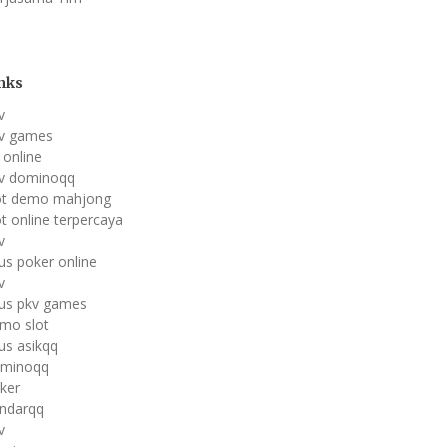
nks
v
v games
 online
v dominoqq
ot demo mahjong
ot online terpercaya
v
tus poker online
v
tus pkv games
mo slot
tus asikqq
minoqq
ker
ndarqq
v