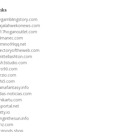
nks
gamblingstory.com
jalahwekonews.com
17hoganoutlet.com
lmanec.com
mino99qq.net
rectoryoftheweb.com
nttellashton.com
sh3studio.com
ro90.com
rzio.com
-hi5.com
ainafantasy.info
das-noticias.com
nikartu.com
sportal.net
tty.io
vinginthesun.info
sriz.com
rgoods.shop