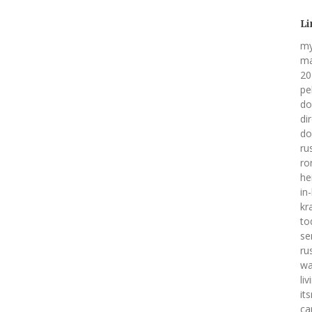
Li
my
ma
20
pe
do
di
do
ru
ro
he
in
kr
to
se
ru
wa
li
it
ca