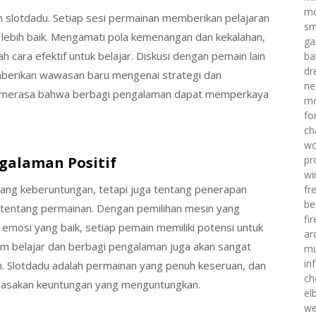
mo
 slotdadu. Setiap sesi permainan memberikan pelajaran
sm
ebih baik. Mengamati pola kemenangan dan kekalahan,
ga
h cara efektif untuk belajar. Diskusi dengan pemain lain
ba
dr
mberikan wawasan baru mengenai strategi dan
ne
 merasa bahwa berbagi pengalaman dapat memperkaya
mo
fo
ch
wo
galaman Positif
pr
wi
ang keberuntungan, tetapi juga tentang penerapan
fr
be
tentang permainan. Dengan pemilihan mesin yang
fi
emosi yang baik, setiap pemain memiliki potensi untuk
ar
m belajar dan berbagi pengalaman juga akan sangat
mu
in
 Slotdadu adalah permainan yang penuh keseruan, dan
ch
rasakan keuntungan yang menguntungkan.
el
we