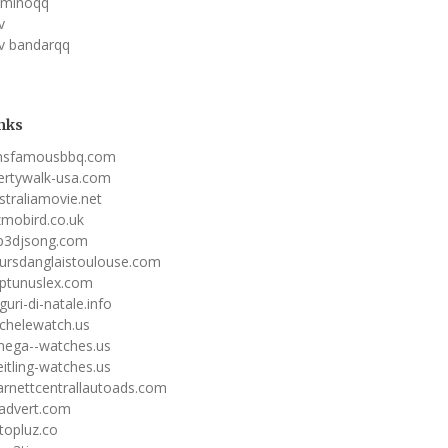
minoqq
v
v bandarqq
nks
msfamousbbq.com
bertywalk-usa.com
straliamovie.net
zmobird.co.uk
3djsong.com
ursdanglaistoulouse.com
ptunuslex.com
guri-di-natale.info
chelewatch.us
ega--watches.us
eitling-watches.us
arnettcentrallautoads.com
xadvert.com
topluz.co