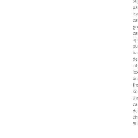
su
pa
ic
ca
go
ca
ap
pu
ba
de
in
le
bu
fr
ko
th
ca
de
ch
5h