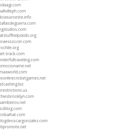
daagi.com
allvilleph.com
liciasuroeste.info
tallasdeguerra.com
egstudios.com
atstuffhelpskids.org
raessoccer.com
rochile.org
art-track.com
nderfultraveling.com
omocioname.net
maxworld.com
eeonlinecricketgames.net
stcashing.biz
rerestrictions.us
chiesbrooklyn.com
ambeiros.net
fozblog.com
onbaihat.com
blogdeoscargonzalez.com
bpromote.net