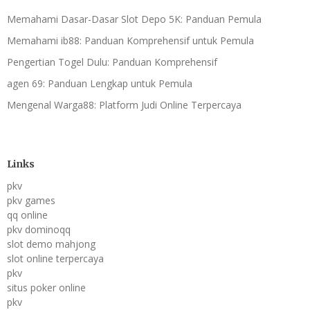
Memahami Dasar-Dasar Slot Depo 5K: Panduan Pemula
Memahami ib88: Panduan Komprehensif untuk Pemula
Pengertian Togel Dulu: Panduan Komprehensif
agen 69: Panduan Lengkap untuk Pemula
Mengenal Warga88: Platform Judi Online Terpercaya
Links
pkv
pkv games
qq online
pkv dominoqq
slot demo mahjong
slot online terpercaya
pkv
situs poker online
pkv