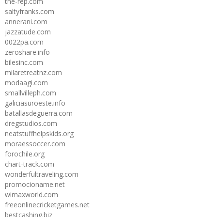
the-rep.com
saltyfranks.com
annerani.com
jazzatude.com
0022pa.com
zeroshare.info
bilesinc.com
milaretreatnz.com
modaagi.com
smallvilleph.com
galiciasuroeste.info
batallasdeguerra.com
dregstudios.com
neatstuffhelpskids.org
moraessoccer.com
forochile.org
chart-track.com
wonderfultraveling.com
promocioname.net
wimaxworld.com
freeonlinecricketgames.net
bestcashing.biz