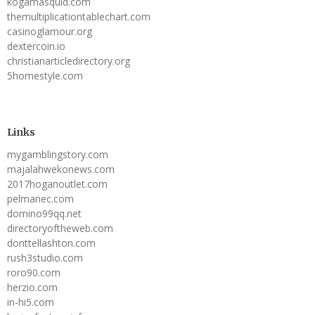
kogamasquid.com
themultiplicationtablechart.com
casinoglamour.org
dextercoin.io
christianarticledirectory.org
5homestyle.com
Links
mygamblingstory.com
majalahwekonews.com
2017hoganoutlet.com
pelmanec.com
domino99qq.net
directoryoftheweb.com
donttellashton.com
rush3studio.com
roro90.com
herzio.com
in-hi5.com