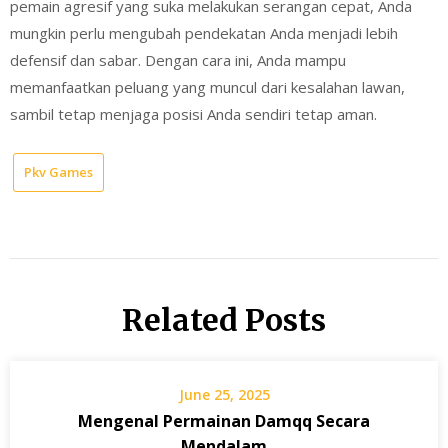
pemain agresif yang suka melakukan serangan cepat, Anda
mungkin perlu mengubah pendekatan Anda menjadi lebih
defensif dan sabar. Dengan cara ini, Anda mampu
memanfaatkan peluang yang muncul dari kesalahan lawan,
sambil tetap menjaga posisi Anda sendiri tetap aman.
Pkv Games
Related Posts
June 25, 2025
Mengenal Permainan Damqq Secara
Mendalam