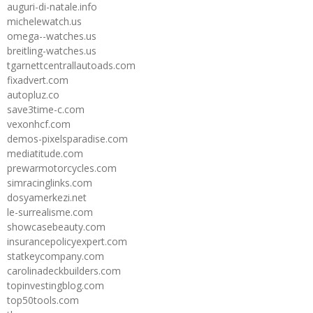
auguri-di-natale.info
michelewatch.us
omega--watches.us
breitling-watches.us
tgarnettcentrallautoads.com
fixadvert.com
autopluz.co
save3time-c.com
vexonhcf.com
demos-pixelsparadise.com
mediatitude.com
prewarmotorcycles.com
simracinglinks.com
dosyamerkezi.net
le-surrealisme.com
showcasebeauty.com
insurancepolicyexpert.com
statkeycompany.com
carolinadeckbuilders.com
topinvestingblog.com
top50tools.com