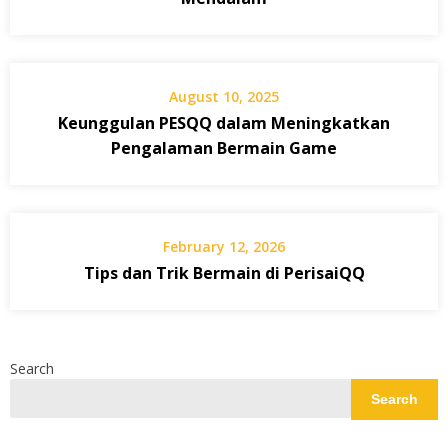
August 10, 2025
Keunggulan PESQQ dalam Meningkatkan
Pengalaman Bermain Game
February 12, 2026
Tips dan Trik Bermain di PerisaiQQ
Search
Search