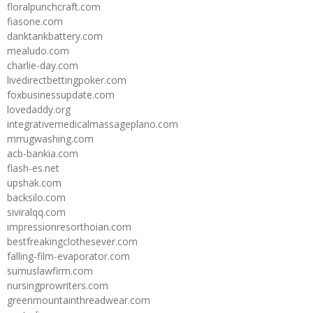
floralpunchcraft.com
fiasone.com
danktankbattery.com
mealudo.com
charlie-day.com
livedirectbettingpoker.com
foxbusinessupdate.com
lovedaddy.org
integrativemedicalmassageplano.com
mrrugwashing.com
acb-bankia.com
flash-es.net
upshak.com
backsilo.com
siviralqq.com
impressionresorthoian.com
bestfreakingclothesever.com
falling-film-evaporator.com
sumuslawfirm.com
nursingprowriters.com
greenmountainthreadwear.com