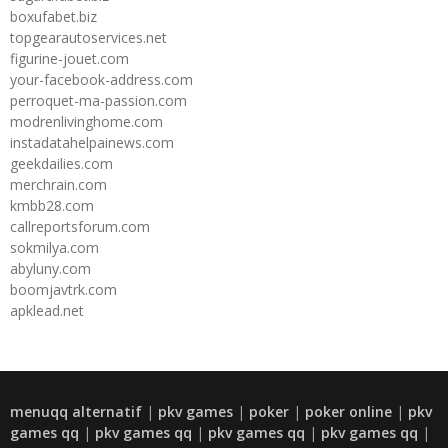
boxufabet.biz
topgearautoservices.net
figurine-jouet.com
your-facebook-address.com
perroquet-ma-passion.com
modrenlivinghome.com
instadatahelpainews.com
geekdailies.com
merchrain.com
kmbb28.com
callreportsforum.com
sokmilya.com
abyluny.com
boomjavtrk.com
apklead.net
menuqq alternatif
|
pkv games
|
poker
|
poker online
|
pkv
games qq
|
pkv games qq
|
pkv games qq
|
pkv games qq
|