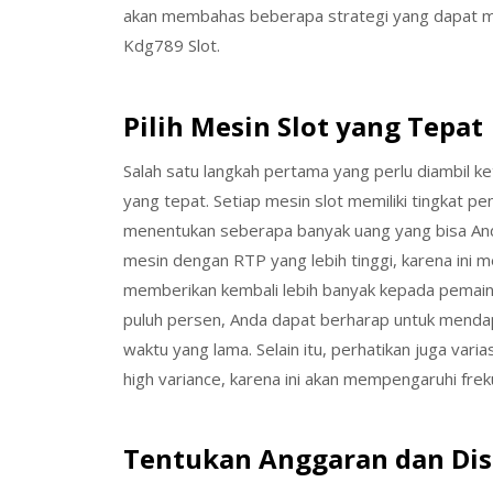
akan membahas beberapa strategi yang dapat 
Kdg789 Slot.
Pilih Mesin Slot yang Tepat
Salah satu langkah pertama yang perlu diambil ke
yang tepat. Setiap mesin slot memiliki tingkat 
menentukan seberapa banyak uang yang bisa Anda
mesin dengan RTP yang lebih tinggi, karena ini
memberikan kembali lebih banyak kepada pemain.
puluh persen, Anda dapat berharap untuk menda
waktu yang lama. Selain itu, perhatikan juga vari
high variance, karena ini akan mempengaruhi fr
Tentukan Anggaran dan Dis