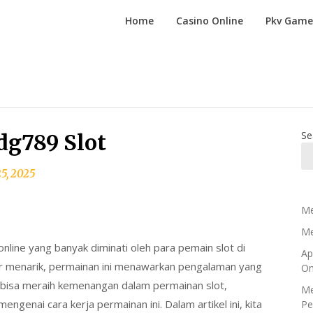
Home
Casino Online
Pkv Game
Se
dg789 Slot
5, 2025
Me
Me
nline yang banyak diminati oleh para pemain slot di
Ap
tur menarik, permainan ini menawarkan pengalaman yang
On
bisa meraih kemenangan dalam permainan slot,
Me
genai cara kerja permainan ini. Dalam artikel ini, kita
Pe