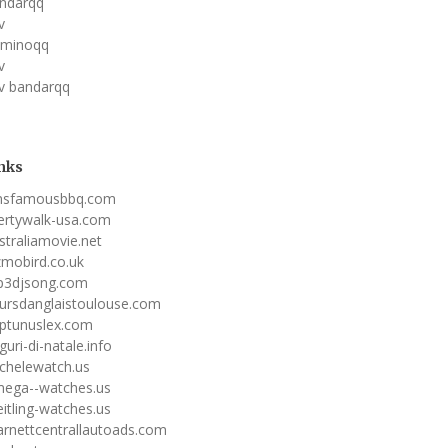
ndarqq
v
minoqq
v
v bandarqq
nks
msfamousbbq.com
bertywalk-usa.com
straliamovie.net
zmobird.co.uk
3djsong.com
ursdanglaistoulouse.com
ptunuslex.com
guri-di-natale.info
chelewatch.us
ega--watches.us
eitling-watches.us
arnettcentrallautoads.com