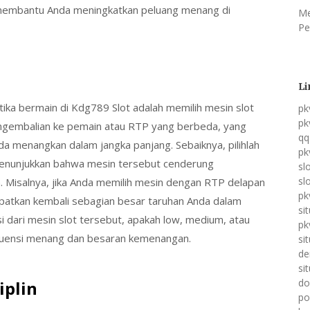
membantu Anda meningkatkan peluang menang di
Me
Pe
Li
tika bermain di Kdg789 Slot adalah memilih mesin slot
pk
pk
pengembalian ke pemain atau RTP yang berbeda, yang
qq
 menangkan dalam jangka panjang. Sebaiknya, pilihlah
pk
 menunjukkan bahwa mesin tersebut cenderung
sl
sl
 Misalnya, jika Anda memilih mesin dengan RTP delapan
pk
patkan kembali sebagian besar taruhan Anda dalam
si
asi dari mesin slot tersebut, apakah low, medium, atau
pk
ekuensi menang dan besaran kemenangan.
si
de
si
do
iplin
po