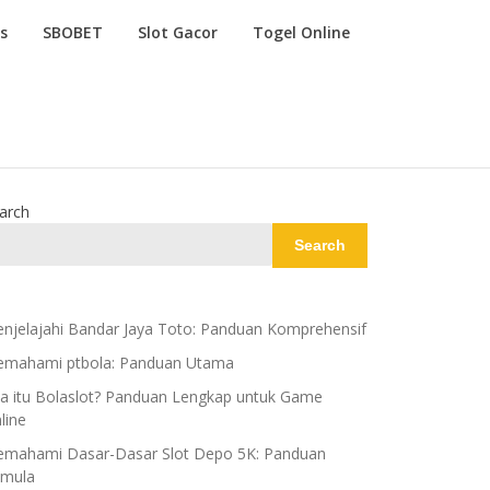
s
SBOBET
Slot Gacor
Togel Online
arch
Search
njelajahi Bandar Jaya Toto: Panduan Komprehensif
mahami ptbola: Panduan Utama
a itu Bolaslot? Panduan Lengkap untuk Game
line
mahami Dasar-Dasar Slot Depo 5K: Panduan
mula