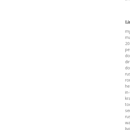
Li
my
ma
20
pe
do
di
do
ru
ro
he
in
kr
to
se
ru
wa
li