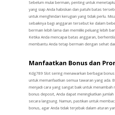
Sebelum mulai bermain, penting untuk menetapk
yang siap Anda habiskan dan patuhi batas tersebu
untuk menghindari kerugian yang tidak perlu. Misa
sebaiknya bagi anggaran tersebut ke dalam bebe
bermain lebih lama dan memiliki peluang lebih b
Ketika Anda mencapai batas anggaran, berhentila
membantu Anda tetap bermain dengan sehat dan
Manfaatkan Bonus dan Pro
Kdg789 Slot sering menawarkan berbagai bonus d
untuk memanfaatkan semua tawaran yang ada. Bon
menjadi cara yang sangat baik untuk menambah 
bonus deposit, Anda dapat meningkatkan jumlah
secara langsung. Namun, pastikan untuk membaca
bonus, agar Anda tidak terjebak dalam aturan y