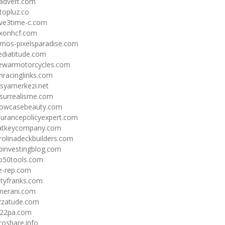
xadvert.com
topluz.co
ve3time-c.com
xonhcf.com
mos-pixelsparadise.com
diatitude.com
ewarmotorcycles.com
mracinglinks.com
syamerkezi.net
-surrealisme.com
owcasebeauty.com
surancepolicyexpert.com
atkeycompany.com
rolinadeckbuilders.com
pinvestingblog.com
p50tools.com
e-rep.com
ltyfranks.com
nerani.com
zzatude.com
22pa.com
roshare.info