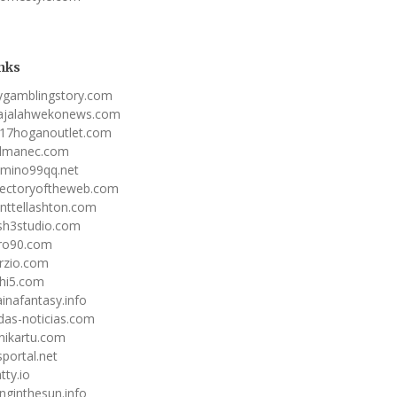
nks
gamblingstory.com
jalahwekonews.com
17hoganoutlet.com
lmanec.com
mino99qq.net
rectoryoftheweb.com
nttellashton.com
sh3studio.com
ro90.com
rzio.com
-hi5.com
ainafantasy.info
das-noticias.com
nikartu.com
sportal.net
tty.io
vinginthesun.info