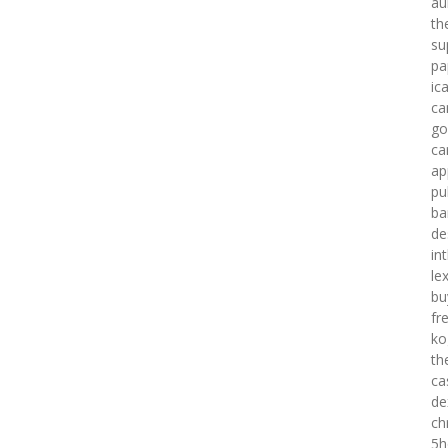
au
th
su
pa
ic
ca
go
ca
ap
pu
ba
de
in
le
bu
fr
ko
th
ca
de
ch
5h