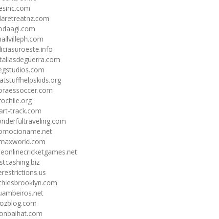
lesinc.com
laretreatnz.com
daagi.com
allvilleph.com
liciasuroeste.info
tallasdeguerra.com
egstudios.com
atstuffhelpskids.org
raessoccer.com
rochile.org
art-track.com
nderfultraveling.com
omocioname.net
maxworld.com
eeonlinecricketgames.net
stcashing.biz
rerestrictions.us
chiesbrooklyn.com
ambeiros.net
fozblog.com
onbaihat.com