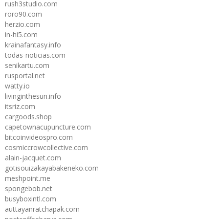
rush3studio.com
roro90.com
herzio.com
in-hi5.com
krainafantasy.info
todas-noticias.com
senikartu.com
rusportal.net
watty.io
livinginthesun.info
itsriz.com
cargoods.shop
capetownacupuncture.com
bitcoinvideospro.com
cosmiccrowcollective.com
alain-jacquet.com
gotisouizakayabakeneko.com
meshpoint.me
spongebob.net
busyboxintl.com
auttayanratchapak.com