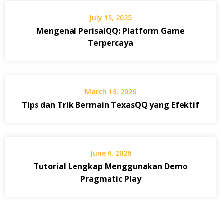
July 15, 2025
Mengenal PerisaiQQ: Platform Game
Terpercaya
March 13, 2026
Tips dan Trik Bermain TexasQQ yang Efektif
June 6, 2026
Tutorial Lengkap Menggunakan Demo
Pragmatic Play