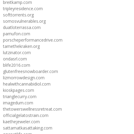
breitkamp.com
tripleyresidence.com
softtorrents.org
somosvulnerables.org
duatloterrassa.com
pamufon.com
porscheperformancedrive.com
tamethekraken.org
lutzinator.com
ondasrl.com
blife2016.com
glutenfreesnowboarder.com
lizmorrowdesign.com
healwithcannabidiol.com
kioskpages.com
trianglecurry.com
imagedum.com
thetowerswellnessretreat.com
officialgelatostrain.com
kaethejeweler.com
sattamatkasattaking.com