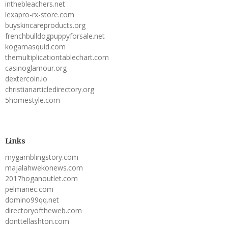
inthebleachers.net
lexapro-rx-store.com
buyskincareproducts.org
frenchbulldogpuppyforsale.net
kogamasquid.com
themultiplicationtablechart.com
casinoglamour.org
dextercoin.io
christianarticledirectory.org
5homestyle.com
Links
mygamblingstory.com
majalahwekonews.com
2017hoganoutlet.com
pelmanec.com
domino99qq.net
directoryoftheweb.com
donttellashton.com