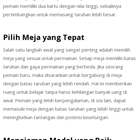
pemain memiliki dua kartu dengan nilai tinggi, sebaiknya
pertimbangkan untuk memasang taruhan lebih besar.
Pilih Meja yang Tepat
Salah satu langkah awal yang sangat penting adalah memilih
meja yang sesuai untuk permainan. Setiap meja memiliki batas
taruhan dan gaya permainan yang berbeda. Jika seorang
pemain baru, maka disarankan untuk bergabung di meja
dengan batas taruhan yang lebih rendah. Hal ini memberikan
ruang untuk belajar tanpa harus kehilangan banyak uang di
awal. Pemain yang lebih berpengalaman, di sisi lain, dapat
memasuki meja dengan batas taruhan yang lebih tinggi untuk
meningkatkan tantangan dan potensi keuntungan.