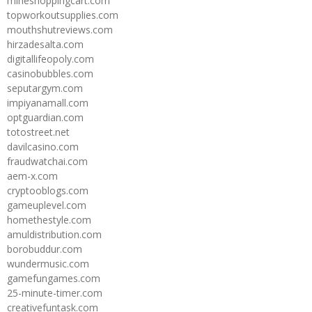
mineshoppingcart.com
topworkoutsupplies.com
mouthshutreviews.com
hirzadesalta.com
digitallifeopoly.com
casinobubbles.com
seputargym.com
impiyanamall.com
optguardian.com
totostreet.net
davilcasino.com
fraudwatchai.com
aem-x.com
cryptooblogs.com
gameuplevel.com
homethestyle.com
amuldistribution.com
borobuddur.com
wundermusic.com
gamefungames.com
25-minute-timer.com
creativefuntask.com