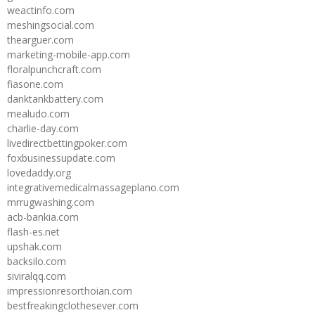
weactinfo.com
meshingsocial.com
thearguer.com
marketing-mobile-app.com
floralpunchcraft.com
fiasone.com
danktankbattery.com
mealudo.com
charlie-day.com
livedirectbettingpoker.com
foxbusinessupdate.com
lovedaddy.org
integrativemedicalmassageplano.com
mrrugwashing.com
acb-bankia.com
flash-es.net
upshak.com
backsilo.com
siviralqq.com
impressionresorthoian.com
bestfreakingclothesever.com