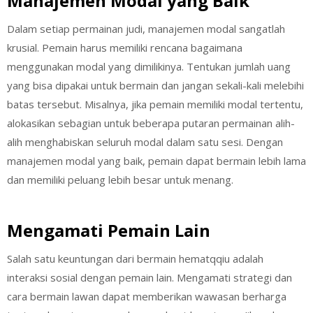
Manajemen Modal yang Baik
Dalam setiap permainan judi, manajemen modal sangatlah
krusial. Pemain harus memiliki rencana bagaimana
menggunakan modal yang dimilikinya. Tentukan jumlah uang
yang bisa dipakai untuk bermain dan jangan sekali-kali melebihi
batas tersebut. Misalnya, jika pemain memiliki modal tertentu,
alokasikan sebagian untuk beberapa putaran permainan alih-
alih menghabiskan seluruh modal dalam satu sesi. Dengan
manajemen modal yang baik, pemain dapat bermain lebih lama
dan memiliki peluang lebih besar untuk menang.
Mengamati Pemain Lain
Salah satu keuntungan dari bermain hematqqiu adalah
interaksi sosial dengan pemain lain. Mengamati strategi dan
cara bermain lawan dapat memberikan wawasan berharga