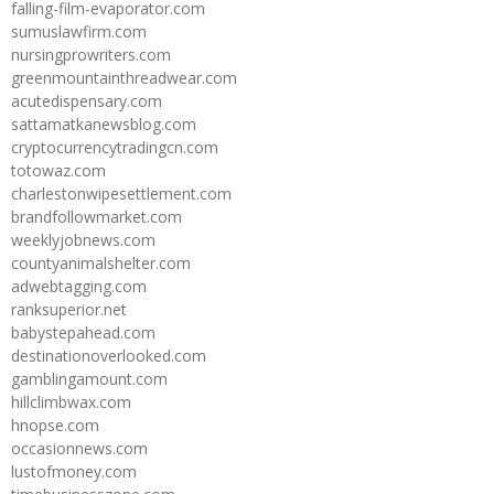
falling-film-evaporator.com
sumuslawfirm.com
nursingprowriters.com
greenmountainthreadwear.com
acutedispensary.com
sattamatkanewsblog.com
cryptocurrencytradingcn.com
totowaz.com
charlestonwipesettlement.com
brandfollowmarket.com
weeklyjobnews.com
countyanimalshelter.com
adwebtagging.com
ranksuperior.net
babystepahead.com
destinationoverlooked.com
gamblingamount.com
hillclimbwax.com
hnopse.com
occasionnews.com
lustofmoney.com