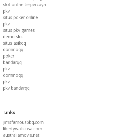
slot online terpercaya
pkv
situs poker online
pkv
situs pkv games
demo slot
situs asikqq
dominoqq
poker
bandarqq
pkv
dominoqq
pkv
pkv bandarqq
Links
jimsfamousbbq.com
libertywalk-usa.com
australiamovie.net