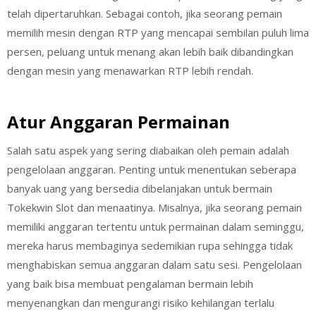
telah dipertaruhkan. Sebagai contoh, jika seorang pemain
memilih mesin dengan RTP yang mencapai sembilan puluh lima
persen, peluang untuk menang akan lebih baik dibandingkan
dengan mesin yang menawarkan RTP lebih rendah.
Atur Anggaran Permainan
Salah satu aspek yang sering diabaikan oleh pemain adalah
pengelolaan anggaran. Penting untuk menentukan seberapa
banyak uang yang bersedia dibelanjakan untuk bermain
Tokekwin Slot dan menaatinya. Misalnya, jika seorang pemain
memiliki anggaran tertentu untuk permainan dalam seminggu,
mereka harus membaginya sedemikian rupa sehingga tidak
menghabiskan semua anggaran dalam satu sesi. Pengelolaan
yang baik bisa membuat pengalaman bermain lebih
menyenangkan dan mengurangi risiko kehilangan terlalu