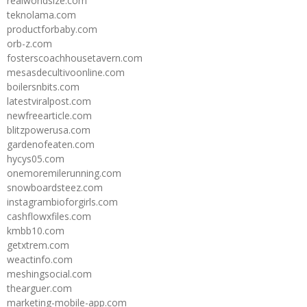
realworldsize.com
teknolama.com
productforbaby.com
orb-z.com
fosterscoachhousetavern.com
mesasdecultivoonline.com
boilersnbits.com
latestviralpost.com
newfreearticle.com
blitzpowerusa.com
gardenofeaten.com
hycys05.com
onemoremilerunning.com
snowboardsteez.com
instagrambioforgirls.com
cashflowxfiles.com
kmbb10.com
getxtrem.com
weactinfo.com
meshingsocial.com
thearguer.com
marketing-mobile-app.com