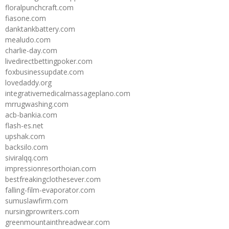
floralpunchcraft.com
fiasone.com
danktankbattery.com
mealudo.com
charlie-day.com
livedirectbettingpoker.com
foxbusinessupdate.com
lovedaddy.org
integrativemedicalmassageplano.com
mrrugwashing.com
acb-bankia.com
flash-es.net
upshak.com
backsilo.com
siviralqq.com
impressionresorthoian.com
bestfreakingclothesever.com
falling-film-evaporator.com
sumuslawfirm.com
nursingprowriters.com
greenmountainthreadwear.com