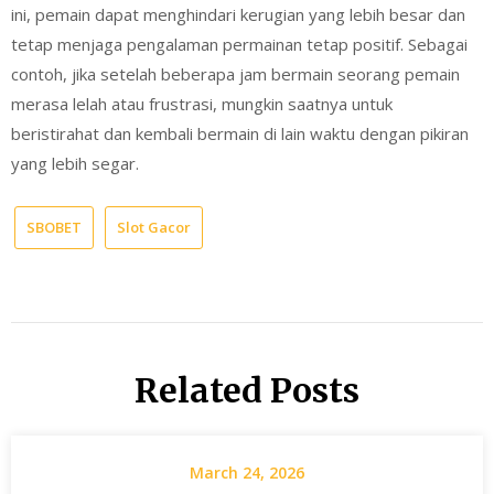
ini, pemain dapat menghindari kerugian yang lebih besar dan
tetap menjaga pengalaman permainan tetap positif. Sebagai
contoh, jika setelah beberapa jam bermain seorang pemain
merasa lelah atau frustrasi, mungkin saatnya untuk
beristirahat dan kembali bermain di lain waktu dengan pikiran
yang lebih segar.
SBOBET
Slot Gacor
Related Posts
March 24, 2026