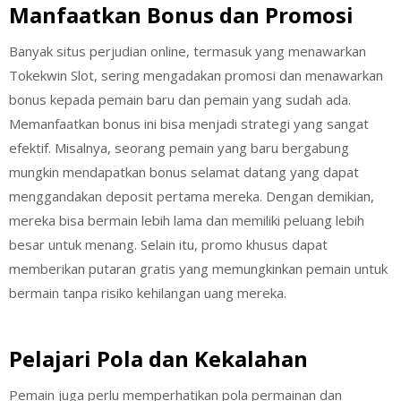
Manfaatkan Bonus dan Promosi
Banyak situs perjudian online, termasuk yang menawarkan
Tokekwin Slot, sering mengadakan promosi dan menawarkan
bonus kepada pemain baru dan pemain yang sudah ada.
Memanfaatkan bonus ini bisa menjadi strategi yang sangat
efektif. Misalnya, seorang pemain yang baru bergabung
mungkin mendapatkan bonus selamat datang yang dapat
menggandakan deposit pertama mereka. Dengan demikian,
mereka bisa bermain lebih lama dan memiliki peluang lebih
besar untuk menang. Selain itu, promo khusus dapat
memberikan putaran gratis yang memungkinkan pemain untuk
bermain tanpa risiko kehilangan uang mereka.
Pelajari Pola dan Kekalahan
Pemain juga perlu memperhatikan pola permainan dan