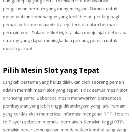
dan gameplay yang seru, Tokekwin Slot menawarkan
pengalaman bermain yang menyenangkan. Namun, untuk
mendapatkan kemenangan yang lebih besar, penting bagi
pemain untuk memahami strategi terbaik dalam bermain
permainan ini. Dalam artikel ini, kita akan menjelajahi beberapa
strategi yang dapat meningkatkan peluang pemain untuk
meraih jackpot.
Pilih Mesin Slot yang Tepat
Langkah pertama yang harus dilakukan oleh seorang pemain
adalah memilih mesin slot yang tepat. Tidak semua mesin slot
dirancang sama. Beberapa mesin menawarkan persentase
pembayaran yang lebih tinggi dibandingkan yang lain. Pemain
yang cerdas akan memeriksa informasi mengenai RTP (Return
to Player) sebelum memulai permainan. Semakin tinggi RTP,
semakin besar kemungkinan mendapatkan kembali uang yang