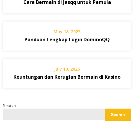
Cara Bermain di Jasqq untuk Pemula
May 18, 2025
Panduan Lengkap Login DominoQQ
July 10, 2026
Keuntungan dan Kerugian Bermain di Kasino
Search
Search