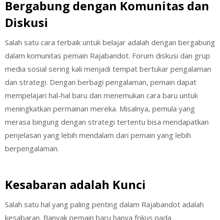
Bergabung dengan Komunitas dan
Diskusi
Salah satu cara terbaik untuk belajar adalah dengan bergabung
dalam komunitas pemain Rajabandot. Forum diskusi dan grup
media sosial sering kali menjadi tempat bertukar pengalaman
dan strategi. Dengan berbagi pengalaman, pemain dapat
mempelajari hal-hal baru dan menemukan cara baru untuk
meningkatkan permainan mereka. Misalnya, pemula yang
merasa bingung dengan strategi tertentu bisa mendapatkan
penjelasan yang lebih mendalam dari pemain yang lebih
berpengalaman.
Kesabaran adalah Kunci
Salah satu hal yang paling penting dalam Rajabandot adalah
kesabaran. Banyak pemain baru hanya fokus pada