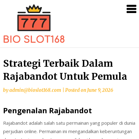
Skip
Situs
to
Judi
content
Online
Terbaik
dengan
Slot
Strategi Terbaik Dalam
Gacor
dan
Rajabandot Untuk Pemula
Fitur
Server
by
admin@bioslot168.com
|
Posted on
June 9, 2026
PKV
Games
Pengenalan Rajabandot
Rajabandot adalah salah satu permainan yang populer di dunia
perjudian online. Permainan ini mengandalkan keberuntungan