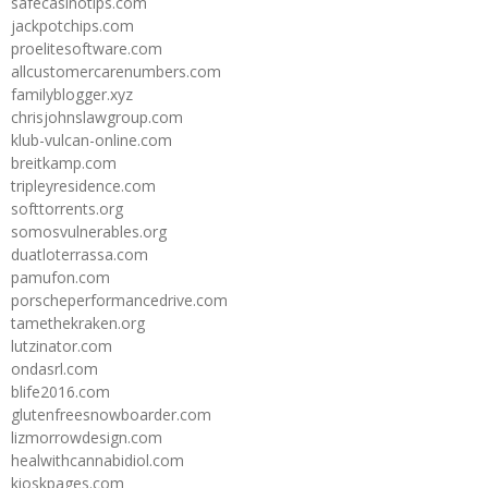
safecasinotips.com
jackpotchips.com
proelitesoftware.com
allcustomercarenumbers.com
familyblogger.xyz
chrisjohnslawgroup.com
klub-vulcan-online.com
breitkamp.com
tripleyresidence.com
softtorrents.org
somosvulnerables.org
duatloterrassa.com
pamufon.com
porscheperformancedrive.com
tamethekraken.org
lutzinator.com
ondasrl.com
blife2016.com
glutenfreesnowboarder.com
lizmorrowdesign.com
healwithcannabidiol.com
kioskpages.com