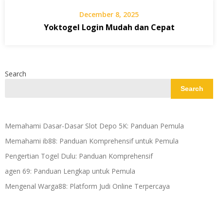
December 8, 2025
Yoktogel Login Mudah dan Cepat
Search
Search
Memahami Dasar-Dasar Slot Depo 5K: Panduan Pemula
Memahami ib88: Panduan Komprehensif untuk Pemula
Pengertian Togel Dulu: Panduan Komprehensif
agen 69: Panduan Lengkap untuk Pemula
Mengenal Warga88: Platform Judi Online Terpercaya