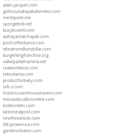
alain-jacquet.com
gotisouizakayabakeneko.com
meshpoint.me
spongebob.net
busyboxintl.com
auttayanratchapak.com
postcoffeebarva.com
elteatromilliondollar.com
burgerkingfranchise.org
vallarpadathamma.net
realworldsize.com
teknolama.com
productforbaby.com
orb-z.com
fosterscoachhousetavern.com
mesasdecultivoonline.com
boilersnbits.com
latestviralpost.com
newfreearticle.com
blitzpowerusa.com
gardenofeaten.com