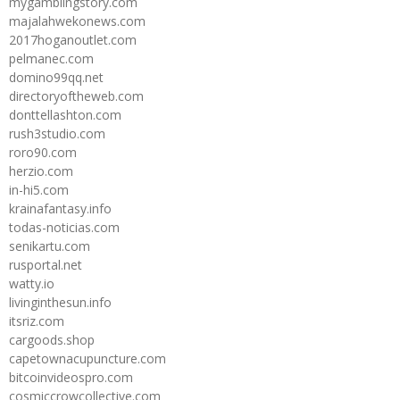
mygamblingstory.com
majalahwekonews.com
2017hoganoutlet.com
pelmanec.com
domino99qq.net
directoryoftheweb.com
donttellashton.com
rush3studio.com
roro90.com
herzio.com
in-hi5.com
krainafantasy.info
todas-noticias.com
senikartu.com
rusportal.net
watty.io
livinginthesun.info
itsriz.com
cargoods.shop
capetownacupuncture.com
bitcoinvideospro.com
cosmiccrowcollective.com