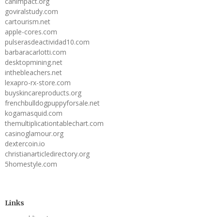
canimpact.org
goviralstudy.com
cartourism.net
apple-cores.com
pulserasdeactividad10.com
barbaracarlotti.com
desktopmining.net
inthebleachers.net
lexapro-rx-store.com
buyskincareproducts.org
frenchbulldogpuppyforsale.net
kogamasquid.com
themultiplicationtablechart.com
casinoglamour.org
dextercoin.io
christianarticledirectory.org
5homestyle.com
Links