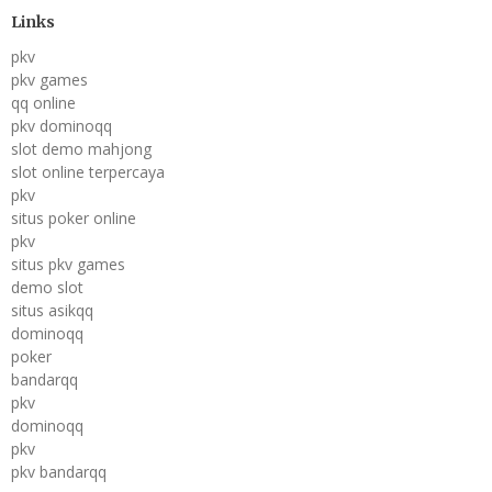
Links
pkv
pkv games
qq online
pkv dominoqq
slot demo mahjong
slot online terpercaya
pkv
situs poker online
pkv
situs pkv games
demo slot
situs asikqq
dominoqq
poker
bandarqq
pkv
dominoqq
pkv
pkv bandarqq