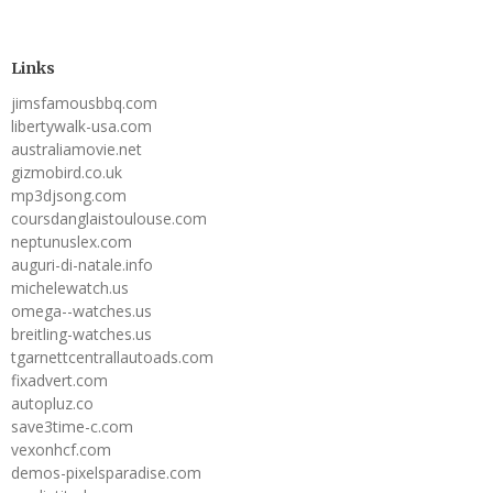
Links
jimsfamousbbq.com
libertywalk-usa.com
australiamovie.net
gizmobird.co.uk
mp3djsong.com
coursdanglaistoulouse.com
neptunuslex.com
auguri-di-natale.info
michelewatch.us
omega--watches.us
breitling-watches.us
tgarnettcentrallautoads.com
fixadvert.com
autopluz.co
save3time-c.com
vexonhcf.com
demos-pixelsparadise.com