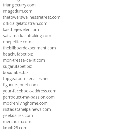
trianglecurry.com
imagedum.com
thetowerswellnessretreat.com
officialgelatostrain.com
kaethejeweler.com
sattamatkasattaking.com
onepetlife.com
thebillboardexperiment.com
beachufabet.biz
mon-tresse-de-lit.com
sugarufabet.biz
boxufabet.biz
topgearautoservices.net
figurine-jouet.com
your-facebook-address.com
perroquet-ma-passion.com
modrenlivinghome.com
instadatahelpainews.com
geekdailies.com
merchrain.com
kmbb28.com