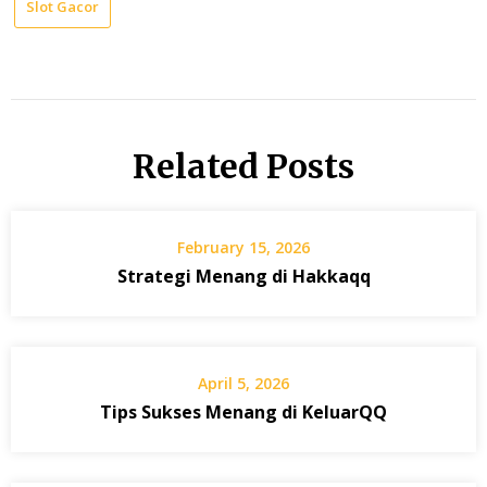
Slot Gacor
Related Posts
February 15, 2026
Strategi Menang di Hakkaqq
April 5, 2026
Tips Sukses Menang di KeluarQQ