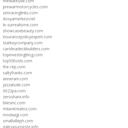
mediatitude.com
prewarmotorcycles.com
simracinglinks.com
dosyamerkezi.net
le-surrealisme.com
showcasebeauty.com
insurancepolicyexpert.com
statkeycompany.com
carolinadeckbuilders.com
topinvestingblog.com
top50tools.com
the-rep.com
saltyfranks.com
annerani.com
jazzatude.com
0022pa.com
zeroshare.info
bilesinc.com
milaretreatnz.com
modaagi.com
smallvilleph.com
galiciasuroeste.info