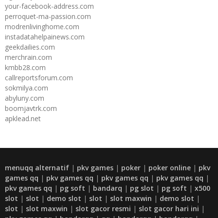
your-facebook-address.com
perroquet-ma-passion.com
modrenlivinghome.com
instadatahelpainews.com
geekdailies.com
merchrain.com
kmbb28.com
callreportsforum.com
sokmilya.com
abyluny.com
boomjavtrk.com
apklead.net
menuqq alternatif
|
pkv games
|
poker
|
poker online
|
pkv
games qq
|
pkv games qq
|
pkv games qq
|
pkv games qq
|
pkv games qq
|
pg soft
|
bandarq
|
pg slot
|
pg soft
|
x500
slot
|
slot
|
demo slot
|
slot
|
slot maxwin
|
demo slot
|
slot
|
slot maxwin
|
slot gacor resmi
|
slot gacor hari ini
|