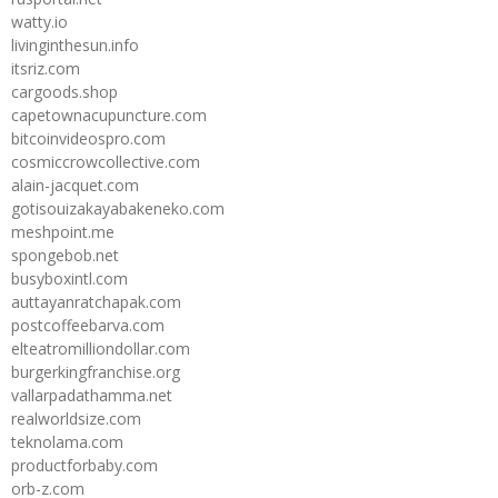
watty.io
livinginthesun.info
itsriz.com
cargoods.shop
capetownacupuncture.com
bitcoinvideospro.com
cosmiccrowcollective.com
alain-jacquet.com
gotisouizakayabakeneko.com
meshpoint.me
spongebob.net
busyboxintl.com
auttayanratchapak.com
postcoffeebarva.com
elteatromilliondollar.com
burgerkingfranchise.org
vallarpadathamma.net
realworldsize.com
teknolama.com
productforbaby.com
orb-z.com