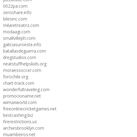
0022pa.com
zeroshare.info
bilesinc.com
milaretreatnz.com
modaagi.com
smallvilleph.com
galiciasuroeste.info
batallasdeguerra.com
dregstudios.com
neatstuffhelpskids.org
moraessoccer.com
forochile.org
chart-track.com
wonderfultraveling.com
promocioname.net
wimaxworld.com
freeonlinecricketgames.net
bestcashing.biz
firerestrictions.us
archiesbrooklyn.com
muambeiros.net