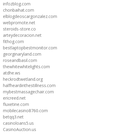
infozblog.com
chonbaihat.com
elblogdeoscargonzalez.com
webpromote.net
steroids-store.co
arteydecoracion.net
fithog.com
bestlaptopbestmonitor.com
georginaryland.com
roseandbasil.com
thewhitewhitelights.com
atdhe.ws
heckrodtwetland.org
halfheardinthestillness.com
mybestmassagechair.com
ericreed.net
fluxetine.com
mobilecasino8760.com
betqq3.net
casinoloans5.us
CasinoAuction.us