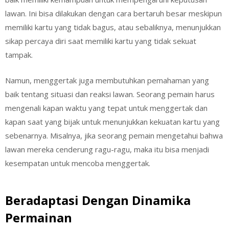
lawan. Ini bisa dilakukan dengan cara bertaruh besar meskipun
memiliki kartu yang tidak bagus, atau sebaliknya, menunjukkan
sikap percaya diri saat memiliki kartu yang tidak sekuat
tampak.
Namun, menggertak juga membutuhkan pemahaman yang
baik tentang situasi dan reaksi lawan. Seorang pemain harus
mengenali kapan waktu yang tepat untuk menggertak dan
kapan saat yang bijak untuk menunjukkan kekuatan kartu yang
sebenarnya. Misalnya, jika seorang pemain mengetahui bahwa
lawan mereka cenderung ragu-ragu, maka itu bisa menjadi
kesempatan untuk mencoba menggertak.
Beradaptasi Dengan Dinamika
Permainan