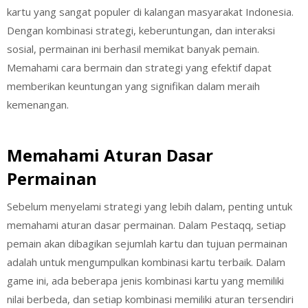
kartu yang sangat populer di kalangan masyarakat Indonesia.
Dengan kombinasi strategi, keberuntungan, dan interaksi
sosial, permainan ini berhasil memikat banyak pemain.
Memahami cara bermain dan strategi yang efektif dapat
memberikan keuntungan yang signifikan dalam meraih
kemenangan.
Memahami Aturan Dasar
Permainan
Sebelum menyelami strategi yang lebih dalam, penting untuk
memahami aturan dasar permainan. Dalam Pestaqq, setiap
pemain akan dibagikan sejumlah kartu dan tujuan permainan
adalah untuk mengumpulkan kombinasi kartu terbaik. Dalam
game ini, ada beberapa jenis kombinasi kartu yang memiliki
nilai berbeda, dan setiap kombinasi memiliki aturan tersendiri