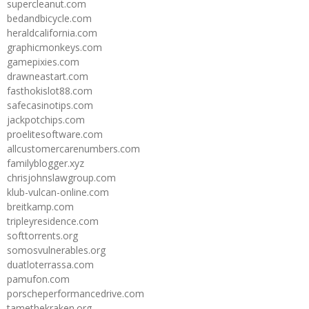
supercleanut.com
bedandbicycle.com
heraldcalifornia.com
graphicmonkeys.com
gamepixies.com
drawneastart.com
fasthokislot88.com
safecasinotips.com
jackpotchips.com
proelitesoftware.com
allcustomercarenumbers.com
familyblogger.xyz
chrisjohnslawgroup.com
klub-vulcan-online.com
breitkamp.com
tripleyresidence.com
softtorrents.org
somosvulnerables.org
duatloterrassa.com
pamufon.com
porscheperformancedrive.com
tamethekraken.org