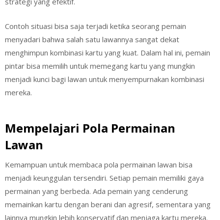
strategi yang efektif.
Contoh situasi bisa saja terjadi ketika seorang pemain
menyadari bahwa salah satu lawannya sangat dekat
menghimpun kombinasi kartu yang kuat. Dalam hal ini, pemain
pintar bisa memilih untuk memegang kartu yang mungkin
menjadi kunci bagi lawan untuk menyempurnakan kombinasi
mereka.
Mempelajari Pola Permainan
Lawan
Kemampuan untuk membaca pola permainan lawan bisa
menjadi keunggulan tersendiri. Setiap pemain memiliki gaya
permainan yang berbeda. Ada pemain yang cenderung
memainkan kartu dengan berani dan agresif, sementara yang
lainnya mungkin lebih konservatif dan menjaga kartu mereka.