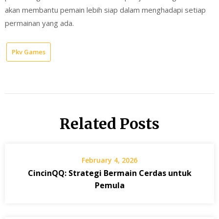
akan membantu pemain lebih siap dalam menghadapi setiap
permainan yang ada.
Pkv Games
Related Posts
February 4, 2026
CincinQQ: Strategi Bermain Cerdas untuk
Pemula