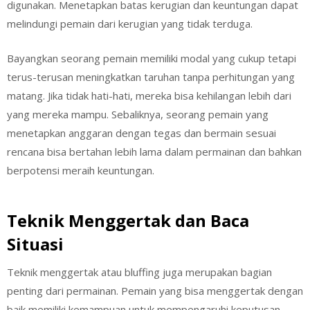
digunakan. Menetapkan batas kerugian dan keuntungan dapat
melindungi pemain dari kerugian yang tidak terduga.
Bayangkan seorang pemain memiliki modal yang cukup tetapi
terus-terusan meningkatkan taruhan tanpa perhitungan yang
matang. Jika tidak hati-hati, mereka bisa kehilangan lebih dari
yang mereka mampu. Sebaliknya, seorang pemain yang
menetapkan anggaran dengan tegas dan bermain sesuai
rencana bisa bertahan lebih lama dalam permainan dan bahkan
berpotensi meraih keuntungan.
Teknik Menggertak dan Baca
Situasi
Teknik menggertak atau bluffing juga merupakan bagian
penting dari permainan. Pemain yang bisa menggertak dengan
baik memiliki kemampuan untuk mempengaruhi keputusan