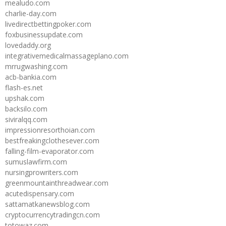
mealudo.com
charlie-day.com
livedirectbettingpoker.com
foxbusinessupdate.com
lovedaddy.org
integrativemedicalmassageplano.com
mrrugwashing.com
acb-bankia.com
flash-es.net
upshak.com
backsilo.com
siviralqq.com
impressionresorthoian.com
bestfreakingclothesever.com
falling-film-evaporator.com
sumuslawfirm.com
nursingprowriters.com
greenmountainthreadwear.com
acutedispensary.com
sattamatkanewsblog.com
cryptocurrencytradingcn.com
totowaz.com