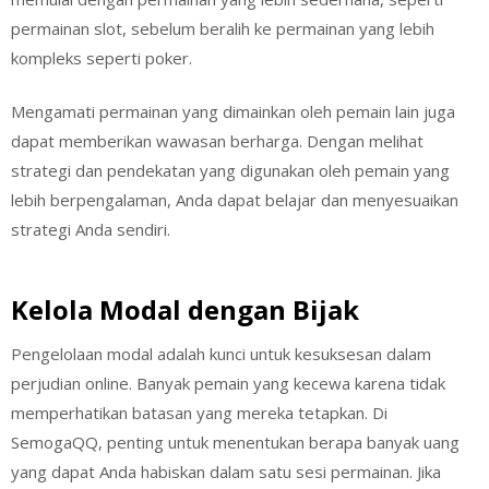
permainan slot, sebelum beralih ke permainan yang lebih
kompleks seperti poker.
Mengamati permainan yang dimainkan oleh pemain lain juga
dapat memberikan wawasan berharga. Dengan melihat
strategi dan pendekatan yang digunakan oleh pemain yang
lebih berpengalaman, Anda dapat belajar dan menyesuaikan
strategi Anda sendiri.
Kelola Modal dengan Bijak
Pengelolaan modal adalah kunci untuk kesuksesan dalam
perjudian online. Banyak pemain yang kecewa karena tidak
memperhatikan batasan yang mereka tetapkan. Di
SemogaQQ, penting untuk menentukan berapa banyak uang
yang dapat Anda habiskan dalam satu sesi permainan. Jika