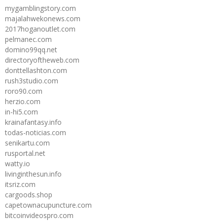
mygamblingstory.com
majalahwekonews.com
2017hoganoutlet.com
pelmanec.com
domino99qq.net
directoryoftheweb.com
donttellashton.com
rush3studio.com
roro90.com
herzio.com
in-hi5.com
krainafantasy.info
todas-noticias.com
senikartu.com
rusportal.net
watty.io
livinginthesun.info
itsriz.com
cargoods.shop
capetownacupuncture.com
bitcoinvideospro.com