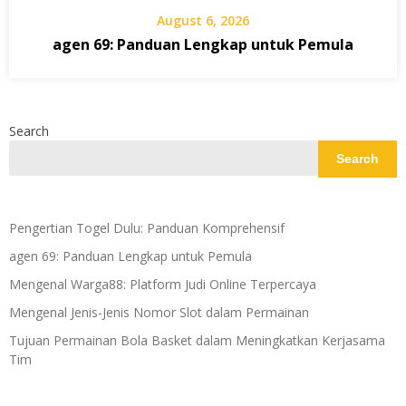
August 6, 2026
agen 69: Panduan Lengkap untuk Pemula
Search
Search
Pengertian Togel Dulu: Panduan Komprehensif
agen 69: Panduan Lengkap untuk Pemula
Mengenal Warga88: Platform Judi Online Terpercaya
Mengenal Jenis-Jenis Nomor Slot dalam Permainan
Tujuan Permainan Bola Basket dalam Meningkatkan Kerjasama
Tim