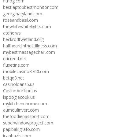
fithog.com
bestlaptopbestmonitor.com
georginaryland.com
roseandbasil.com
thewhitewhitelights.com
atdhe.ws
heckrodtwetland.org
halfheardinthestillness.com
mybestmassagechair.com
ericreed.net
fluxetine.com
mobilecasino8760.com
betqq3.net
casinoloans5.us
CasinoAuction.us
kipooglecouk.us
mykitchennhome.com
aumoulinvert.com
thefoodiepassport.com
superwindowproject.com
papibakigrafo.com
icanhazjs.com