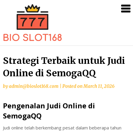
Skip
Situs
to
Judi
content
Online
Terbaik
dengan
Slot
Strategi Terbaik untuk Judi
Gacor
dan
Online di SemogaQQ
Fitur
Server
by
admin@bioslot168.com
|
Posted on
March 11, 2026
PKV
Games
Pengenalan Judi Online di
SemogaQQ
Judi online telah berkembang pesat dalam beberapa tahun