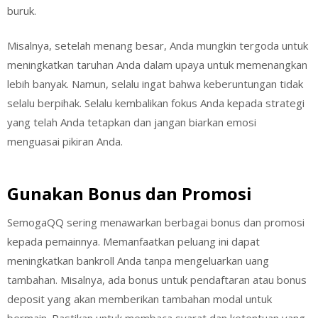
buruk.
Misalnya, setelah menang besar, Anda mungkin tergoda untuk
meningkatkan taruhan Anda dalam upaya untuk memenangkan
lebih banyak. Namun, selalu ingat bahwa keberuntungan tidak
selalu berpihak. Selalu kembalikan fokus Anda kepada strategi
yang telah Anda tetapkan dan jangan biarkan emosi
menguasai pikiran Anda.
Gunakan Bonus dan Promosi
SemogaQQ sering menawarkan berbagai bonus dan promosi
kepada pemainnya. Memanfaatkan peluang ini dapat
meningkatkan bankroll Anda tanpa mengeluarkan uang
tambahan. Misalnya, ada bonus untuk pendaftaran atau bonus
deposit yang akan memberikan tambahan modal untuk
bermain. Pastikan untuk membaca syarat dan ketentuan yang