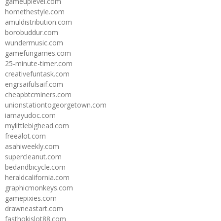
gameuplevel.com
homethestyle.com
amuldistribution.com
borobuddur.com
wundermusic.com
gamefungames.com
25-minute-timer.com
creativefuntask.com
engrsaifulsaif.com
cheapbtcminers.com
unionstationtogeorgetown.com
iamayudoc.com
mylittlebighead.com
freealot.com
asahiweekly.com
supercleanut.com
bedandbicycle.com
heraldcalifornia.com
graphicmonkeys.com
gamepixies.com
drawneastart.com
fasthokislot88.com