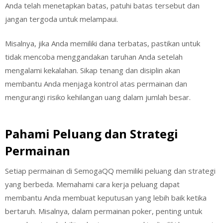
Anda telah menetapkan batas, patuhi batas tersebut dan
jangan tergoda untuk melampaui.
Misalnya, jika Anda memiliki dana terbatas, pastikan untuk
tidak mencoba menggandakan taruhan Anda setelah
mengalami kekalahan. Sikap tenang dan disiplin akan
membantu Anda menjaga kontrol atas permainan dan
mengurangi risiko kehilangan uang dalam jumlah besar.
Pahami Peluang dan Strategi
Permainan
Setiap permainan di SemogaQQ memiliki peluang dan strategi
yang berbeda. Memahami cara kerja peluang dapat
membantu Anda membuat keputusan yang lebih baik ketika
bertaruh. Misalnya, dalam permainan poker, penting untuk