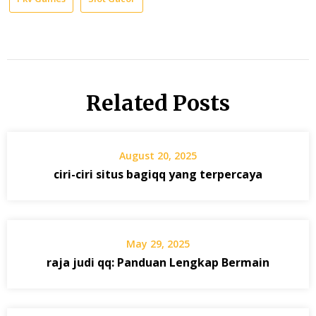
Related Posts
August 20, 2025
ciri-ciri situs bagiqq yang terpercaya
May 29, 2025
raja judi qq: Panduan Lengkap Bermain