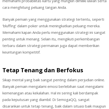
memahami probabilitas kartu yang mungkin dimiliki lawan serta
cara menghitung peluang tangan Anda.
Banyak pemain yang menggunakan strategi tertentu, seperti
‘bluffing’ dalam poker untuk meningkatkan peluang mereka.
Memahami kapan Anda perlu menggunakan strategi ini sangat
penting untuk menang. Selain itu, mengikuti perkembangan
terbaru dalam strategi permainan juga dapat memberikan
keuntungan kompetitif.
Tetap Tenang dan Berfokus
Sikap mental yang baik sangat penting dalam perjudian online.
Banyak pemain mengalami emosi berlebihan saat mengalami
kemenangan atau kekalahan. Hal ini sering kali berdampak
pada keputusan yang diambil. Di SemogaQQ, sangat
disarankan untuk tetap tenang, baik dalam situasi baik maupun