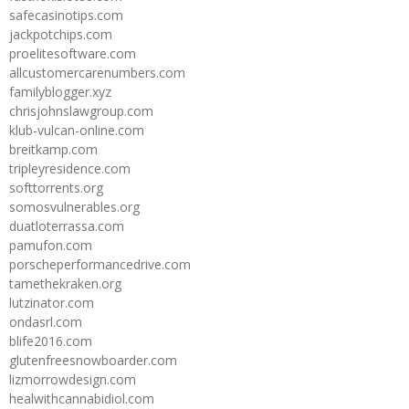
safecasinotips.com
jackpotchips.com
proelitesoftware.com
allcustomercarenumbers.com
familyblogger.xyz
chrisjohnslawgroup.com
klub-vulcan-online.com
breitkamp.com
tripleyresidence.com
softtorrents.org
somosvulnerables.org
duatloterrassa.com
pamufon.com
porscheperformancedrive.com
tamethekraken.org
lutzinator.com
ondasrl.com
blife2016.com
glutenfreesnowboarder.com
lizmorrowdesign.com
healwithcannabidiol.com