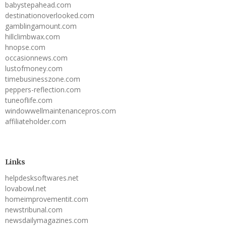
babystepahead.com
destinationoverlooked.com
gamblingamount.com
hillclimbwax.com
hnopse.com
occasionnews.com
lustofmoney.com
timebusinesszone.com
peppers-reflection.com
tuneoflife.com
windowwellmaintenancepros.com
affiliateholder.com
Links
helpdesksoftwares.net
lovabowl.net
homeimprovementit.com
newstribunal.com
newsdailymagazines.com