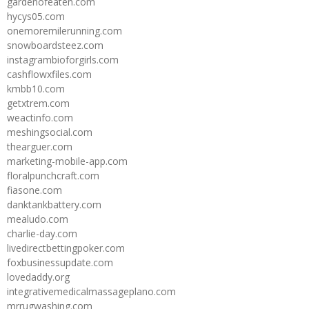
gardenofeaten.com
hycys05.com
onemoremilerunning.com
snowboardsteez.com
instagrambioforgirls.com
cashflowxfiles.com
kmbb10.com
getxtrem.com
weactinfo.com
meshingsocial.com
thearguer.com
marketing-mobile-app.com
floralpunchcraft.com
fiasone.com
danktankbattery.com
mealudo.com
charlie-day.com
livedirectbettingpoker.com
foxbusinessupdate.com
lovedaddy.org
integrativemedicalmassageplano.com
mrrugwashing.com