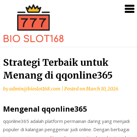
Skip
Situs
to
Judi
content
Online
Terbaik
dengan
Slot
Strategi Terbaik untuk
Gacor
dan
Menang di qqonline365
Fitur
Server
by
admin@bioslot168.com
|
Posted on
March 10, 2026
PKV
Games
Mengenal qqonline365
qqonline365 adalah platform permainan daring yang menjadi
populer di kalangan penggemar judi online. Dengan berbagai