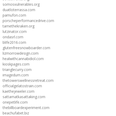
somosvulnerables.org
duatloterrassa.com
pamufon.com
porscheperformancedrive.com
tamethekraken.org
lutzinator.com
ondasrl.com
blife2016.com
glutenfreesnowboarder.com
lizmorrowdesign.com
healwithcannabidiol.com
kioskpages.com
trianglecurry.com
imagedum.com
thetowerswellnessretreat.com
officialgelatostrain.com
kaethejeweler.com
sattamatkasattaking.com
onepetlife.com
thebillboardexperiment.com
beachufabet.biz