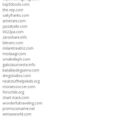
top50tools.com
the-rep.com
saltyfranks.com
annerani.com
jazzatude.com
0022pa.com
zeroshare.info
bilesinc.com
milaretreatnz.com
modaagi.com
smallvilleph.com
galiciasuroeste.info
batallasdeguerra.com
dregstudios.com
neatstuffhelpskids.org
moraessoccer.com
forochile.org
chart-track.com
wonderfultraveling.com
promocioname.net
wimaxworld.com