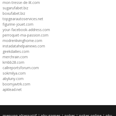
mon-tresse-de-lit.com
sugarufabet.biz
boxufabet.biz
topgearautoservices.net
figurine-jouet.com
your-facebook-address.com
perroquet-ma-passion.com
modrenlivinghome.com
instadatahelpainews.com
geekdailies.com
merchrain.com
kmbb28.com
callreportsforum.com
sokmilya.com
abyluny.com
boomjavtrk.com
apklead.net
menuqq alternatif
|
pkv games
|
poker
|
poker online
|
pkv