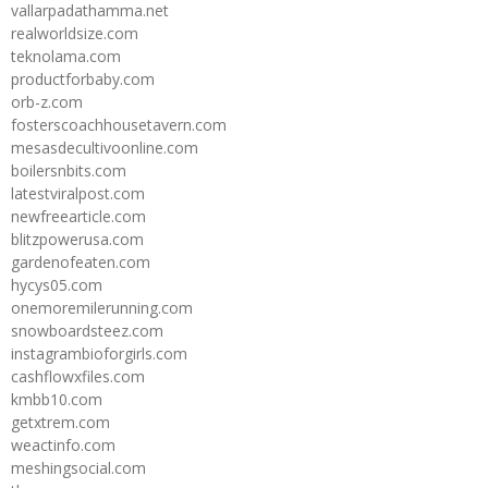
vallarpadathamma.net
realworldsize.com
teknolama.com
productforbaby.com
orb-z.com
fosterscoachhousetavern.com
mesasdecultivoonline.com
boilersnbits.com
latestviralpost.com
newfreearticle.com
blitzpowerusa.com
gardenofeaten.com
hycys05.com
onemoremilerunning.com
snowboardsteez.com
instagrambioforgirls.com
cashflowxfiles.com
kmbb10.com
getxtrem.com
weactinfo.com
meshingsocial.com