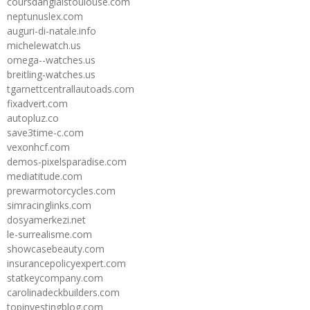
coursdanglaistoulouse.com
neptunuslex.com
auguri-di-natale.info
michelewatch.us
omega--watches.us
breitling-watches.us
tgarnettcentrallautoads.com
fixadvert.com
autopluz.co
save3time-c.com
vexonhcf.com
demos-pixelsparadise.com
mediatitude.com
prewarmotorcycles.com
simracinglinks.com
dosyamerkezi.net
le-surrealisme.com
showcasebeauty.com
insurancepolicyexpert.com
statkeycompany.com
carolinadeckbuilders.com
topinvestingblog.com