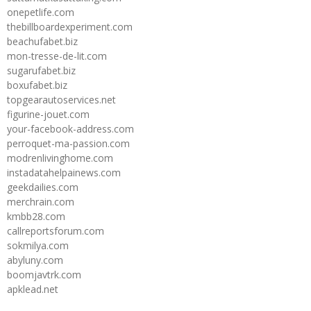
onepetlife.com
thebillboardexperiment.com
beachufabet.biz
mon-tresse-de-lit.com
sugarufabet.biz
boxufabet.biz
topgearautoservices.net
figurine-jouet.com
your-facebook-address.com
perroquet-ma-passion.com
modrenlivinghome.com
instadatahelpainews.com
geekdailies.com
merchrain.com
kmbb28.com
callreportsforum.com
sokmilya.com
abyluny.com
boomjavtrk.com
apklead.net