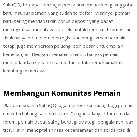
SuhuQQ, terdapat berbagai penawaran menarik bagi anggota
baru maupun pemain yang sudah terdaftar. Misalnya, pemain
baru sering mendapatkan bonus deposit yang dapat
meningkatkan modal awal mereka untuk bermain. Promosi ini
tidak hanya membantu meningkatkan pengalaman bermain,
tetapi juga memberikan peluang lebih besar untuk meraih
kemenangan. Dengan memahami hal ini, banyak pemain
memanfaatkan setiap kesempatan untuk memaksimalkan
keuntungan mereka.
Membangun Komunitas Pemain
Platform seperti SuhuQQ juga memberikan ruang bagi pemain
untuk terhubung satu sama lain. Dengan adanya fitur chat dan
forum, pemain dapat saling berbagi strategi, pengalaman, dan
tips. Hal ini menciptakan rasa kebersamaan dan solidaritas di