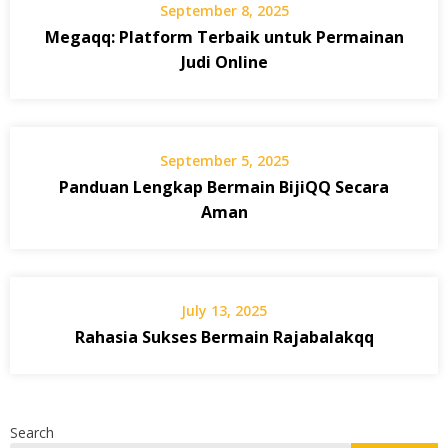
September 8, 2025
Megaqq: Platform Terbaik untuk Permainan
Judi Online
September 5, 2025
Panduan Lengkap Bermain BijiQQ Secara
Aman
July 13, 2025
Rahasia Sukses Bermain Rajabalakqq
Search