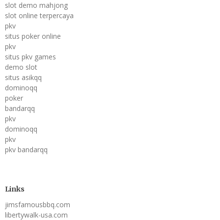
slot demo mahjong
slot online terpercaya
pkv
situs poker online
pkv
situs pkv games
demo slot
situs asikqq
dominoqq
poker
bandarqq
pkv
dominoqq
pkv
pkv bandarqq
Links
jimsfamousbbq.com
libertywalk-usa.com