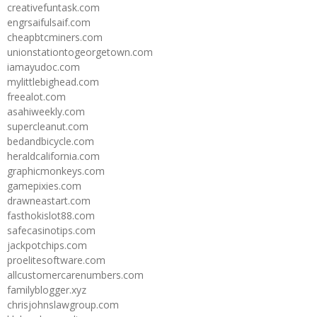
creativefuntask.com
engrsaifulsaif.com
cheapbtcminers.com
unionstationtogeorgetown.com
iamayudoc.com
mylittlebighead.com
freealot.com
asahiweekly.com
supercleanut.com
bedandbicycle.com
heraldcalifornia.com
graphicmonkeys.com
gamepixies.com
drawneastart.com
fasthokislot88.com
safecasinotips.com
jackpotchips.com
proelitesoftware.com
allcustomercarenumbers.com
familyblogger.xyz
chrisjohnslawgroup.com