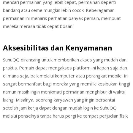
mencari permainan yang lebih cepat, permainan seperti
bandarq atau ceme mungkin lebih cocok. Keberagaman
permainan ini menarik perhatian banyak pemain, membuat
mereka merasa tidak cepat bosan.
Aksesibilitas dan Kenyamanan
SuhuQQ dirancang untuk memberikan akses yang mudah dan
praktis. Pemain dapat mengakses platform ini kapan saja dan
di mana saja, baik melalui komputer atau perangkat mobile. Ini
sangat bermanfaat bagi mereka yang memiliki kesibukan tinggi
namun masih ingin menikmati permainan menghibur di waktu
luang. Misalnya, seorang karyawan yang ingin bersantai
setelah jam kerja dapat dengan mudah login ke SuhuQQ
melalui ponselnya tanpa harus pergi ke tempat perjudian fisik.