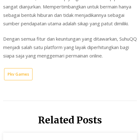
sangat dianjurkan. Mempertimbangkan untuk bermain hanya
sebagai bentuk hiburan dan tidak menjadikannya sebagai
sumber pendapatan utama adalah sikap yang patut dimiliki.
Dengan semua fitur dan keuntungan yang ditawarkan, SuhuQQ
menjadi salah satu platform yang layak diperhitungkan bagi
siapa saja yang menggemari permainan online.
Pkv Games
Related Posts