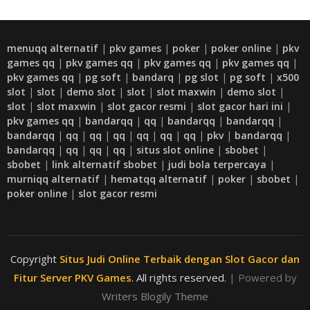
menuqq alternatif
|
pkv games
|
poker
|
poker online
|
pkv
games qq
|
pkv games qq
|
pkv games qq
|
pkv games qq
|
pkv games qq
|
pg soft
|
bandarq
|
pg slot
|
pg soft
|
x500
slot
|
slot
|
demo slot
|
slot
|
slot maxwin
|
demo slot
|
slot
|
slot maxwin
|
slot gacor resmi
|
slot gacor hari ini
|
pkv games qq
|
bandarqq
|
qq
|
bandarqq
|
bandarqq
|
bandarqq
|
qq
|
qq
|
qq
|
qq
|
qq
|
qq
|
pkv
|
bandarqq
|
bandarqq
|
qq
|
qq
|
qq
|
situs slot online
|
sbobet
|
sbobet
|
link alternatif sbobet
|
judi bola terpercaya
|
murniqq alternatif
|
hematqq alternatif
|
poker
|
sbobet
|
poker online
|
slot gacor resmi
Copyright
Situs Judi Online Terbaik dengan Slot Gacor dan
Fitur Server PKV Games
. All rights reserved.
| Powered by
Writers Blogily Theme