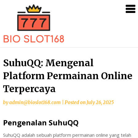
Skip
Situs
to
Judi
content
Online
Terbaik
dengan
Slot
SuhuQQ: Mengenal
Gacor
dan
Platform Permainan Online
Fitur
Terpercaya
Server
PKV
by
admin@bioslot168.com
|
Posted on
July 26, 2025
Games
Pengenalan SuhuQQ
SuhuQQ adalah sebuah platform permainan online yang telah