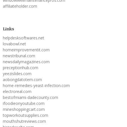
windowwellmaintenancepros.com
affiliateholder.com
Links
helpdesksoftwares.net
lovabowl.net
homeimprovementit.com
newstribunal.com
newsdailymagazines.com
preceptionhub.com
yeezislides.com
aobongdatotem.com
home-remedies-yeast-infection.com
electroreal.com
bestofmiami-dadecounty.com
ifoodieonyoutube.com
mineshoppingcart.com
topworkoutsupplies.com
mouthshutreviews.com