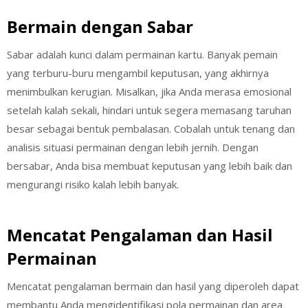
Bermain dengan Sabar
Sabar adalah kunci dalam permainan kartu. Banyak pemain
yang terburu-buru mengambil keputusan, yang akhirnya
menimbulkan kerugian. Misalkan, jika Anda merasa emosional
setelah kalah sekali, hindari untuk segera memasang taruhan
besar sebagai bentuk pembalasan. Cobalah untuk tenang dan
analisis situasi permainan dengan lebih jernih. Dengan
bersabar, Anda bisa membuat keputusan yang lebih baik dan
mengurangi risiko kalah lebih banyak.
Mencatat Pengalaman dan Hasil
Permainan
Mencatat pengalaman bermain dan hasil yang diperoleh dapat
membantu Anda mengidentifikasi pola permainan dan area