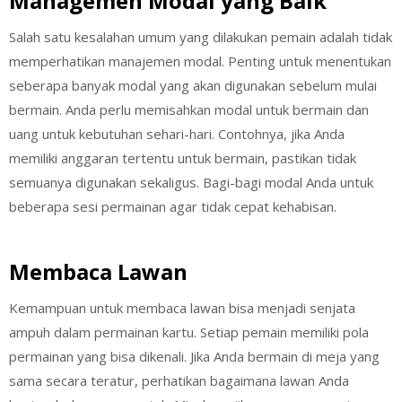
Managemen Modal yang Baik
Salah satu kesalahan umum yang dilakukan pemain adalah tidak
memperhatikan manajemen modal. Penting untuk menentukan
seberapa banyak modal yang akan digunakan sebelum mulai
bermain. Anda perlu memisahkan modal untuk bermain dan
uang untuk kebutuhan sehari-hari. Contohnya, jika Anda
memiliki anggaran tertentu untuk bermain, pastikan tidak
semuanya digunakan sekaligus. Bagi-bagi modal Anda untuk
beberapa sesi permainan agar tidak cepat kehabisan.
Membaca Lawan
Kemampuan untuk membaca lawan bisa menjadi senjata
ampuh dalam permainan kartu. Setiap pemain memiliki pola
permainan yang bisa dikenali. Jika Anda bermain di meja yang
sama secara teratur, perhatikan bagaimana lawan Anda