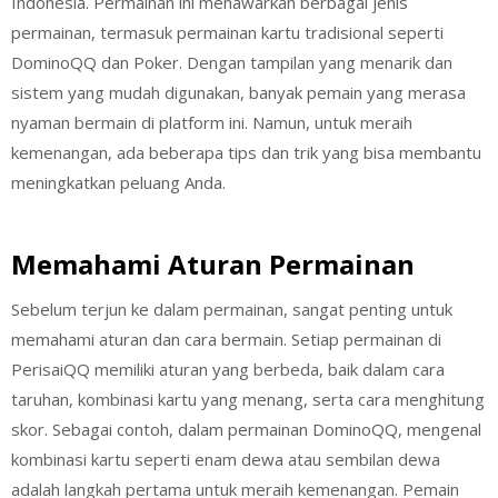
Indonesia. Permainan ini menawarkan berbagai jenis
permainan, termasuk permainan kartu tradisional seperti
DominoQQ dan Poker. Dengan tampilan yang menarik dan
sistem yang mudah digunakan, banyak pemain yang merasa
nyaman bermain di platform ini. Namun, untuk meraih
kemenangan, ada beberapa tips dan trik yang bisa membantu
meningkatkan peluang Anda.
Memahami Aturan Permainan
Sebelum terjun ke dalam permainan, sangat penting untuk
memahami aturan dan cara bermain. Setiap permainan di
PerisaiQQ memiliki aturan yang berbeda, baik dalam cara
taruhan, kombinasi kartu yang menang, serta cara menghitung
skor. Sebagai contoh, dalam permainan DominoQQ, mengenal
kombinasi kartu seperti enam dewa atau sembilan dewa
adalah langkah pertama untuk meraih kemenangan. Pemain