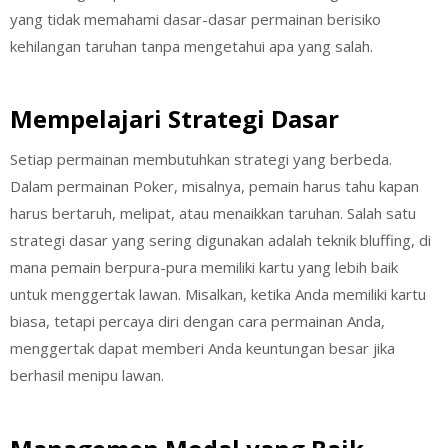
yang tidak memahami dasar-dasar permainan berisiko
kehilangan taruhan tanpa mengetahui apa yang salah.
Mempelajari Strategi Dasar
Setiap permainan membutuhkan strategi yang berbeda.
Dalam permainan Poker, misalnya, pemain harus tahu kapan
harus bertaruh, melipat, atau menaikkan taruhan. Salah satu
strategi dasar yang sering digunakan adalah teknik bluffing, di
mana pemain berpura-pura memiliki kartu yang lebih baik
untuk menggertak lawan. Misalkan, ketika Anda memiliki kartu
biasa, tetapi percaya diri dengan cara permainan Anda,
menggertak dapat memberi Anda keuntungan besar jika
berhasil menipu lawan.