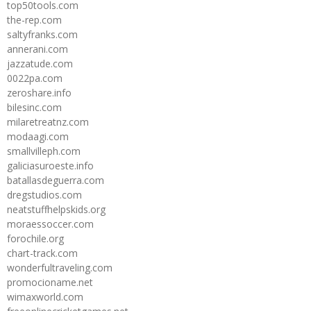
top50tools.com
the-rep.com
saltyfranks.com
annerani.com
jazzatude.com
0022pa.com
zeroshare.info
bilesinc.com
milaretreatnz.com
modaagi.com
smallvilleph.com
galiciasuroeste.info
batallasdeguerra.com
dregstudios.com
neatstuffhelpskids.org
moraessoccer.com
forochile.org
chart-track.com
wonderfultraveling.com
promocioname.net
wimaxworld.com