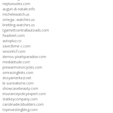
neptunuslex.com
auguri-di-natale.info
michelewatch.us
omega--watches.us
breitling-watches.us
tgarnettcentrallautoads.com
fixadvert.com
autopluz.co
save3time-c.com
vexonhcf.com
demos-pixelsparadise.com
mediatitude.com
prewarmotorcycles.com
simracinglinks.com
dosyamerkezi.net
le-surrealisme.com
showcasebeauty.com
insurancepolicyexpert.com
statkeycompany.com
carolinadeckbuilders.com
topinvestingblog.com