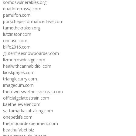
somosvulnerables.org
duatloterrassa.com
pamufon.com
porscheperformancedrive.com
tamethekraken.org
lutzinator.com
ondasrl.com
blife2016.com
glutenfreesnowboarder.com
lizmorrowdesign.com
healwithcannabidiol.com
kioskpages.com
trianglecurry.com
imagedum.com
thetowerswellnessretreat.com
officialgelatostrain.com
kaethejeweler.com
sattamatkasattaking.com
onepetlife.com
thebillboardexperiment.com
beachufabet.biz