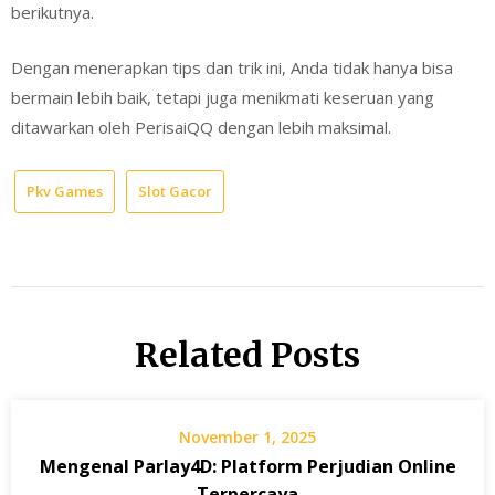
berikutnya.
Dengan menerapkan tips dan trik ini, Anda tidak hanya bisa
bermain lebih baik, tetapi juga menikmati keseruan yang
ditawarkan oleh PerisaiQQ dengan lebih maksimal.
Pkv Games
Slot Gacor
Related Posts
November 1, 2025
Mengenal Parlay4D: Platform Perjudian Online
Terpercaya