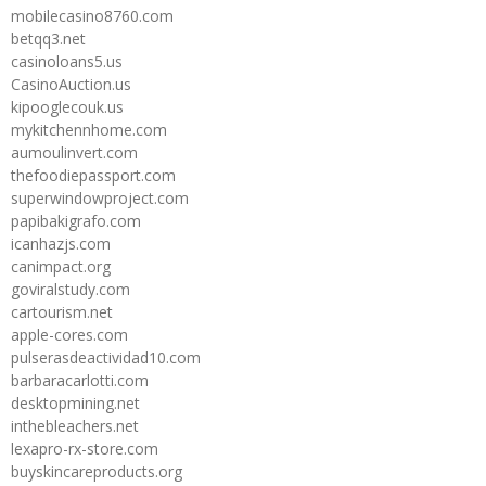
mobilecasino8760.com
betqq3.net
casinoloans5.us
CasinoAuction.us
kipooglecouk.us
mykitchennhome.com
aumoulinvert.com
thefoodiepassport.com
superwindowproject.com
papibakigrafo.com
icanhazjs.com
canimpact.org
goviralstudy.com
cartourism.net
apple-cores.com
pulserasdeactividad10.com
barbaracarlotti.com
desktopmining.net
inthebleachers.net
lexapro-rx-store.com
buyskincareproducts.org