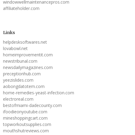
windowwellmaintenancepros.com
affiliateholder.com
Links
helpdesksoftwares.net
lovabowl.net
homeimprovementit.com
newstribunal.com
newsdailymagazines.com
preceptionhub.com
yeezislides.com
aobongdatotem.com
home-remedies-yeast-infection.com
electroreal.com
bestofmiami-dadecounty.com
ifoodieonyoutube.com
mineshoppingcart.com
topworkoutsupplies.com
mouthshutreviews.com