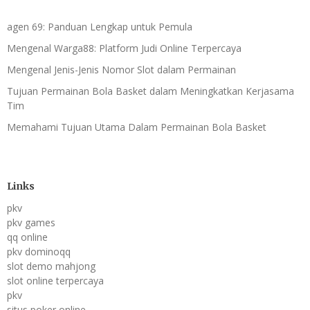
agen 69: Panduan Lengkap untuk Pemula
Mengenal Warga88: Platform Judi Online Terpercaya
Mengenal Jenis-Jenis Nomor Slot dalam Permainan
Tujuan Permainan Bola Basket dalam Meningkatkan Kerjasama
Tim
Memahami Tujuan Utama Dalam Permainan Bola Basket
Links
pkv
pkv games
qq online
pkv dominoqq
slot demo mahjong
slot online terpercaya
pkv
situs poker online