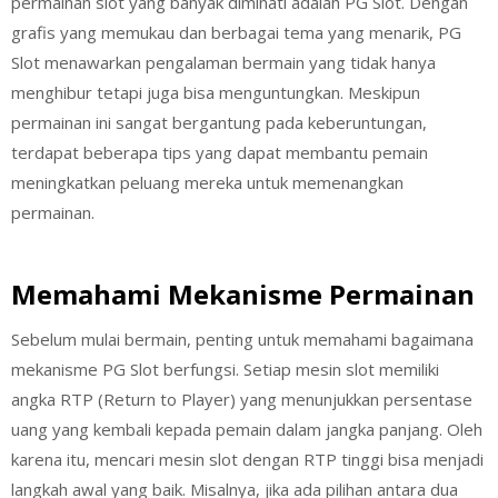
permainan slot yang banyak diminati adalah PG Slot. Dengan
grafis yang memukau dan berbagai tema yang menarik, PG
Slot menawarkan pengalaman bermain yang tidak hanya
menghibur tetapi juga bisa menguntungkan. Meskipun
permainan ini sangat bergantung pada keberuntungan,
terdapat beberapa tips yang dapat membantu pemain
meningkatkan peluang mereka untuk memenangkan
permainan.
Memahami Mekanisme Permainan
Sebelum mulai bermain, penting untuk memahami bagaimana
mekanisme PG Slot berfungsi. Setiap mesin slot memiliki
angka RTP (Return to Player) yang menunjukkan persentase
uang yang kembali kepada pemain dalam jangka panjang. Oleh
karena itu, mencari mesin slot dengan RTP tinggi bisa menjadi
langkah awal yang baik. Misalnya, jika ada pilihan antara dua