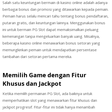
Salah satu keuntungan bermain di kasino online adalah adanya
berbagai bonus dan promosi yang ditawarkan kepada pemain.
Pemain harus selalu mencari tahu tentang bonus pendaftaran,
putaran gratis, dan keuntungan lainnya. Menggunakan bonus
ini untuk bermain PG Slot dapat memaksimalkan peluang
kemenangan tanpa mengeluarkan banyak uang. Misalnya,
beberapa kasino online menawarkan bonus setoran yang
memungkinkan pemain untuk mendapatkan persentase
tambahan dari setoran pertama mereka.
Memilih Game dengan Fitur
Khusus dan Jackpot
Ketika memilih permainan PG Slot, ada baiknya untuk
memperhatikan slot yang menawarkan fitur khusus dan
jackpot progresif. Fitur-fitur ini tidak hanya menambah