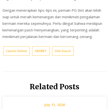
Dengan menerapkan tips-tips ini, pemain PG Slot akan lebih
siap untuk meraih kemenangan dan menikmati pengalaman
bermain mereka sepenuhnya. Perlu diingat bahwa meskipun
kemenangan pasti menyenangkan, yang terpenting adalah
menikmati perjalanan bermain dan bersenang-senang.
Casino Online
SBOBET
Slot Gacor
Related Posts
July 31, 2026