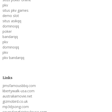
pkv
situs pkv games
demo slot
situs asikqq
dominoqq
poker
bandarqq
pkv
dominoqq
pkv
pkv bandarqq
Links
jimsfamousbbq.com
libertywalk-usa.com
australiamovie.net
gizmobird.co.uk
mp3djsong.com
coursdanglaistoulouse.com