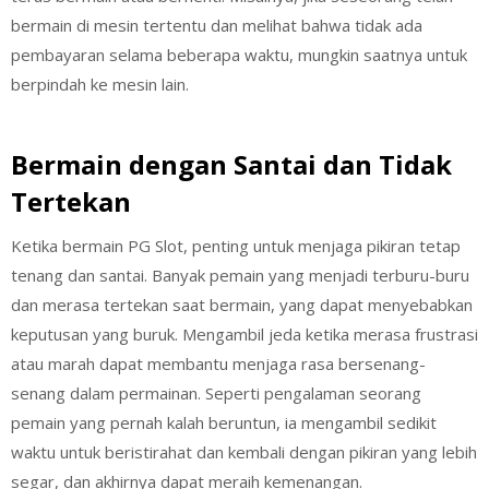
bermain di mesin tertentu dan melihat bahwa tidak ada
pembayaran selama beberapa waktu, mungkin saatnya untuk
berpindah ke mesin lain.
Bermain dengan Santai dan Tidak
Tertekan
Ketika bermain PG Slot, penting untuk menjaga pikiran tetap
tenang dan santai. Banyak pemain yang menjadi terburu-buru
dan merasa tertekan saat bermain, yang dapat menyebabkan
keputusan yang buruk. Mengambil jeda ketika merasa frustrasi
atau marah dapat membantu menjaga rasa bersenang-
senang dalam permainan. Seperti pengalaman seorang
pemain yang pernah kalah beruntun, ia mengambil sedikit
waktu untuk beristirahat dan kembali dengan pikiran yang lebih
segar, dan akhirnya dapat meraih kemenangan.