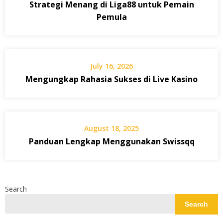
Strategi Menang di Liga88 untuk Pemain
Pemula
July 16, 2026
Mengungkap Rahasia Sukses di Live Kasino
August 18, 2025
Panduan Lengkap Menggunakan Swissqq
Search
Search