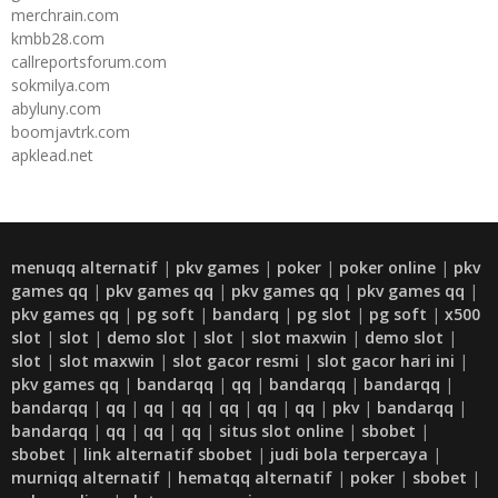
merchrain.com
kmbb28.com
callreportsforum.com
sokmilya.com
abyluny.com
boomjavtrk.com
apklead.net
menuqq alternatif
|
pkv games
|
poker
|
poker online
|
pkv
games qq
|
pkv games qq
|
pkv games qq
|
pkv games qq
|
pkv games qq
|
pg soft
|
bandarq
|
pg slot
|
pg soft
|
x500
slot
|
slot
|
demo slot
|
slot
|
slot maxwin
|
demo slot
|
slot
|
slot maxwin
|
slot gacor resmi
|
slot gacor hari ini
|
pkv games qq
|
bandarqq
|
qq
|
bandarqq
|
bandarqq
|
bandarqq
|
qq
|
qq
|
qq
|
qq
|
qq
|
qq
|
pkv
|
bandarqq
|
bandarqq
|
qq
|
qq
|
qq
|
situs slot online
|
sbobet
|
sbobet
|
link alternatif sbobet
|
judi bola terpercaya
|
murniqq alternatif
|
hematqq alternatif
|
poker
|
sbobet
|