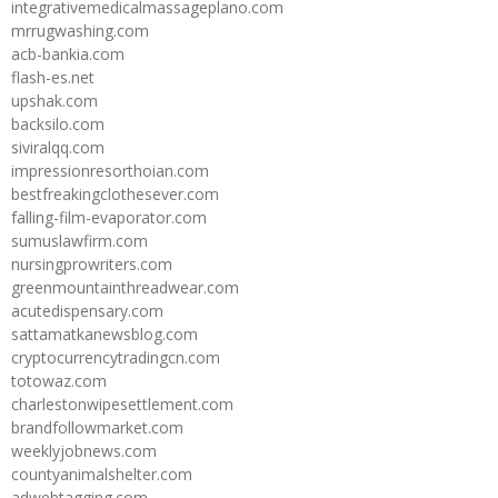
integrativemedicalmassageplano.com
mrrugwashing.com
acb-bankia.com
flash-es.net
upshak.com
backsilo.com
siviralqq.com
impressionresorthoian.com
bestfreakingclothesever.com
falling-film-evaporator.com
sumuslawfirm.com
nursingprowriters.com
greenmountainthreadwear.com
acutedispensary.com
sattamatkanewsblog.com
cryptocurrencytradingcn.com
totowaz.com
charlestonwipesettlement.com
brandfollowmarket.com
weeklyjobnews.com
countyanimalshelter.com
adwebtagging.com