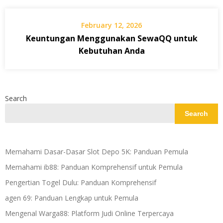
February 12, 2026
Keuntungan Menggunakan SewaQQ untuk
Kebutuhan Anda
Search
Search
Memahami Dasar-Dasar Slot Depo 5K: Panduan Pemula
Memahami ib88: Panduan Komprehensif untuk Pemula
Pengertian Togel Dulu: Panduan Komprehensif
agen 69: Panduan Lengkap untuk Pemula
Mengenal Warga88: Platform Judi Online Terpercaya