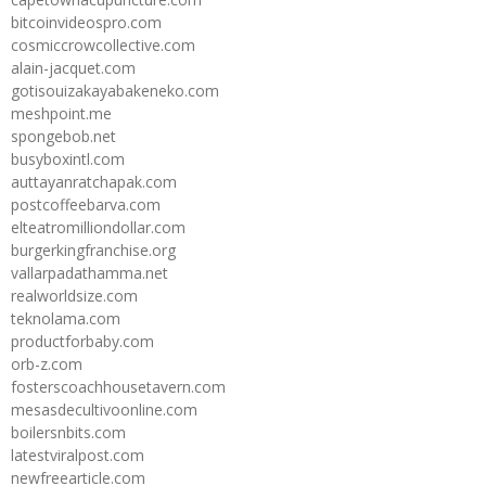
bitcoinvideospro.com
cosmiccrowcollective.com
alain-jacquet.com
gotisouizakayabakeneko.com
meshpoint.me
spongebob.net
busyboxintl.com
auttayanratchapak.com
postcoffeebarva.com
elteatromilliondollar.com
burgerkingfranchise.org
vallarpadathamma.net
realworldsize.com
teknolama.com
productforbaby.com
orb-z.com
fosterscoachhousetavern.com
mesasdecultivoonline.com
boilersnbits.com
latestviralpost.com
newfreearticle.com