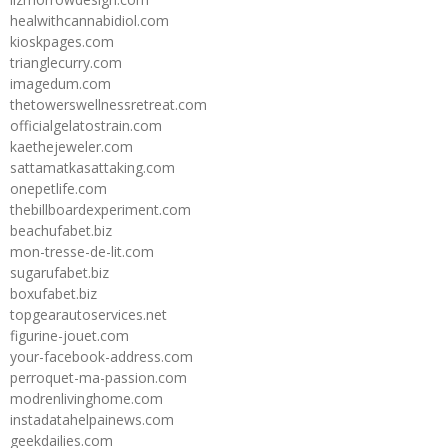
healwithcannabidiol.com
kioskpages.com
trianglecurry.com
imagedum.com
thetowerswellnessretreat.com
officialgelatostrain.com
kaethejeweler.com
sattamatkasattaking.com
onepetlife.com
thebillboardexperiment.com
beachufabet.biz
mon-tresse-de-lit.com
sugarufabet.biz
boxufabet.biz
topgearautoservices.net
figurine-jouet.com
your-facebook-address.com
perroquet-ma-passion.com
modrenlivinghome.com
instadatahelpainews.com
geekdailies.com