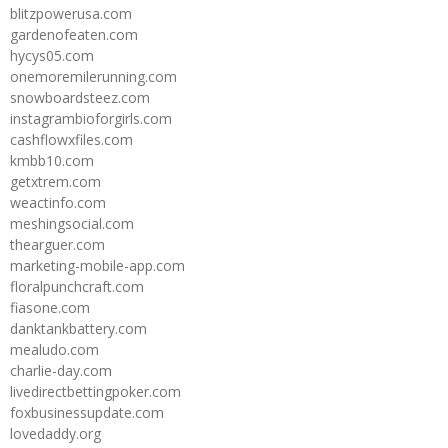
blitzpowerusa.com
gardenofeaten.com
hycys05.com
onemoremilerunning.com
snowboardsteez.com
instagrambioforgirls.com
cashflowxfiles.com
kmbb10.com
getxtrem.com
weactinfo.com
meshingsocial.com
thearguer.com
marketing-mobile-app.com
floralpunchcraft.com
fiasone.com
danktankbattery.com
mealudo.com
charlie-day.com
livedirectbettingpoker.com
foxbusinessupdate.com
lovedaddy.org