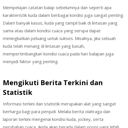
Mempelajari catatan balap sebelumnya dan seperti apa
karakteristik kuda dalam berbagai kondisi juga sangat penting.
Dalam banyak kasus, kuda yang tampil baik di lintasan yang
sama atau dalam kondisi cuaca yang serupa dapat
meningkatkan peluang untuk sukses. Misalnya, jika sebuah
kuda telah menang di lintasan yang basah,
mempertimbangkan kondisi cuaca pada hari balapan juga
menjadi faktor yang penting.
Mengikuti Berita Terkini dan
Statistik
Informasi terkini dan statistik merupakan alat yang sangat
berharga bagi para penjudi. Melalui berita olahraga dan
laporan terkini mengenai kondisi kuda, jockey, serta
perubahan cuaca, Anda akan berada dalam posisi yang lebih