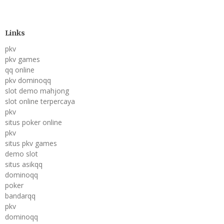
Links
pkv
pkv games
qq online
pkv dominoqq
slot demo mahjong
slot online terpercaya
pkv
situs poker online
pkv
situs pkv games
demo slot
situs asikqq
dominoqq
poker
bandarqq
pkv
dominoqq