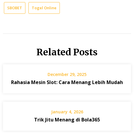
SBOBET
Togel Online
Related Posts
December 29, 2025
Rahasia Mesin Slot: Cara Menang Lebih Mudah
January 4, 2026
Trik Jitu Menang di Bola365