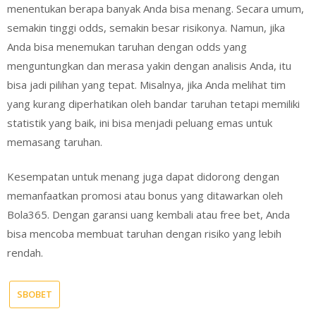
menentukan berapa banyak Anda bisa menang. Secara umum,
semakin tinggi odds, semakin besar risikonya. Namun, jika
Anda bisa menemukan taruhan dengan odds yang
menguntungkan dan merasa yakin dengan analisis Anda, itu
bisa jadi pilihan yang tepat. Misalnya, jika Anda melihat tim
yang kurang diperhatikan oleh bandar taruhan tetapi memiliki
statistik yang baik, ini bisa menjadi peluang emas untuk
memasang taruhan.
Kesempatan untuk menang juga dapat didorong dengan
memanfaatkan promosi atau bonus yang ditawarkan oleh
Bola365. Dengan garansi uang kembali atau free bet, Anda
bisa mencoba membuat taruhan dengan risiko yang lebih
rendah.
SBOBET