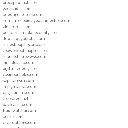
preceptionhub.com
yeezislides.com
aobongdatotem.com
home-remedies-yeast-infection.com
electroreal.com
bestofmiami-dadecounty.com
ifoodieonyoutube.com
mineshoppingcart.com
topworkoutsupplies.com
mouthshutreviews.com
hirzadesalta.com
digitallifeopoly.com
casinobubbles.com
seputargym.com
impiyanamall.com
optguardian.com
totostreet.net
davilcasino.com
fraudwatchai.com
aem-x.com
cryptooblogs.com