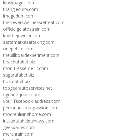
kioskpages.com
trianglecurry.com
imagedum.com
thetowerswellnessretreat.com
officialgelatostrain.com
kaethejeweler.com
sattamatkasattaking.com
onepetlife.com
thebillboardexperiment.com
beachufabet.biz
mon-tresse-de-lit.com
sugarufabet.biz
boxufabet.biz
topgearautoservices.net
figurine-jouet.com
your-facebook-address.com
perroquet-ma-passion.com
modrenlivinghome.com
instadatahelpainews.com
geekdailies.com
merchrain.com