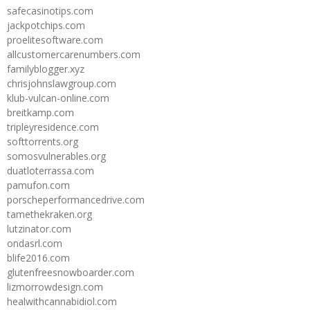
safecasinotips.com
jackpotchips.com
proelitesoftware.com
allcustomercarenumbers.com
familyblogger.xyz
chrisjohnslawgroup.com
klub-vulcan-online.com
breitkamp.com
tripleyresidence.com
softtorrents.org
somosvulnerables.org
duatloterrassa.com
pamufon.com
porscheperformancedrive.com
tamethekraken.org
lutzinator.com
ondasrl.com
blife2016.com
glutenfreesnowboarder.com
lizmorrowdesign.com
healwithcannabidiol.com