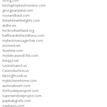
fithog.com
bestlaptopbestmonitor.com
georginaryland.com
roseandbasil.com
thewhitewhitelights.com
atdhe.ws
heckrodtwetland.org
halfheardinthestillness.com
mybestmassagechair.com
ericreed.net
fluxetine.com
mobilecasino8760.com
betqq3.net
casinoloans5.us
CasinoAuction.us
kipooglecouk.us
mykitchennhome.com
aumoulinvert.com
thefoodiepassport.com
superwindowproject.com
papibakigrafo.com
icanhazjs.com