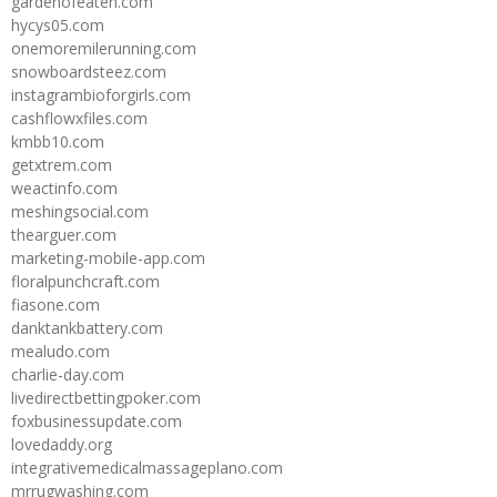
gardenofeaten.com
hycys05.com
onemoremilerunning.com
snowboardsteez.com
instagrambioforgirls.com
cashflowxfiles.com
kmbb10.com
getxtrem.com
weactinfo.com
meshingsocial.com
thearguer.com
marketing-mobile-app.com
floralpunchcraft.com
fiasone.com
danktankbattery.com
mealudo.com
charlie-day.com
livedirectbettingpoker.com
foxbusinessupdate.com
lovedaddy.org
integrativemedicalmassageplano.com
mrrugwashing.com