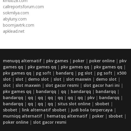
kmbb28.com
callreportsforum.com
sokmilya.com
abyluny.com
boomjavtrk.com
apklead.net
menuqq alternatif
|
pkv games
|
poker
|
poker online
|
pkv
games qq
|
pkv games qq
|
pkv games qq
|
pkv games qq
|
pkv games qq
|
pg soft
|
bandarq
|
pg slot
|
pg soft
|
x500
slot
|
slot
|
demo slot
|
slot
|
slot maxwin
|
demo slot
|
slot
|
slot maxwin
|
slot gacor resmi
|
slot gacor hari ini
|
pkv games qq
|
bandarqq
|
qq
|
bandarqq
|
bandarqq
|
bandarqq
|
qq
|
qq
|
qq
|
qq
|
qq
|
qq
|
pkv
|
bandarqq
|
bandarqq
|
qq
|
qq
|
qq
|
situs slot online
|
sbobet
|
sbobet
|
link alternatif sbobet
|
judi bola terpercaya
|
murniqq alternatif
|
hematqq alternatif
|
poker
|
sbobet
|
poker online
|
slot gacor resmi