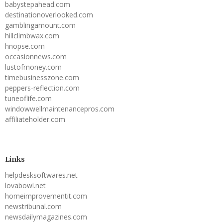
babystepahead.com
destinationoverlooked.com
gamblingamount.com
hillclimbwax.com
hnopse.com
occasionnews.com
lustofmoney.com
timebusinesszone.com
peppers-reflection.com
tuneoflife.com
windowwellmaintenancepros.com
affiliateholder.com
Links
helpdesksoftwares.net
lovabowl.net
homeimprovementit.com
newstribunal.com
newsdailymagazines.com