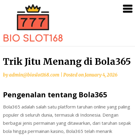
Skip
Situs
to
Judi
content
Online
Terbaik
dengan
Slot
Trik Jitu Menang di Bola365
Gacor
dan
by
admin@bioslot168.com
|
Posted on
January 4, 2026
Fitur
Server
Pengenalan tentang Bola365
PKV
Games
Bola365 adalah salah satu platform taruhan online yang paling
populer di seluruh dunia, termasuk di Indonesia. Dengan
berbagai jenis permainan yang ditawarkan, dari taruhan sepak
bola hingga permainan kasino, Bola365 telah menarik