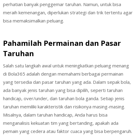
perhatian banyak penggemar taruhan. Namun, untuk bisa
meraih kemenangan, diperlukan strategi dan trik tertentu agar
bisa memaksimalkan peluang.
Pahamilah Permainan dan Pasar
Taruhan
Salah satu langkah awal untuk meningkatkan peluang menang
di Bola365 adalah dengan memahami berbagai permainan
yang tersedia dan pasar taruhan yang ada. Dalam sepak bola,
ada banyak jenis taruhan yang bisa dipilih, seperti taruhan
handicap, over/under, dan taruhan bola ganda. Setiap jenis
taruhan memiliki karakteristik dan risikonya masing-masing.
Misalnya, dalam taruhan handicap, Anda harus bisa
menganalisis kekuatan tim yang bertanding, apakah ada
pemain yang cedera atau faktor cuaca yang bisa berpengaruh.