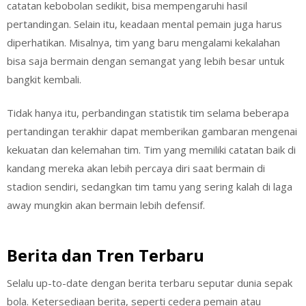
catatan kebobolan sedikit, bisa mempengaruhi hasil
pertandingan. Selain itu, keadaan mental pemain juga harus
diperhatikan. Misalnya, tim yang baru mengalami kekalahan
bisa saja bermain dengan semangat yang lebih besar untuk
bangkit kembali.
Tidak hanya itu, perbandingan statistik tim selama beberapa
pertandingan terakhir dapat memberikan gambaran mengenai
kekuatan dan kelemahan tim. Tim yang memiliki catatan baik di
kandang mereka akan lebih percaya diri saat bermain di
stadion sendiri, sedangkan tim tamu yang sering kalah di laga
away mungkin akan bermain lebih defensif.
Berita dan Tren Terbaru
Selalu up-to-date dengan berita terbaru seputar dunia sepak
bola. Ketersediaan berita, seperti cedera pemain atau