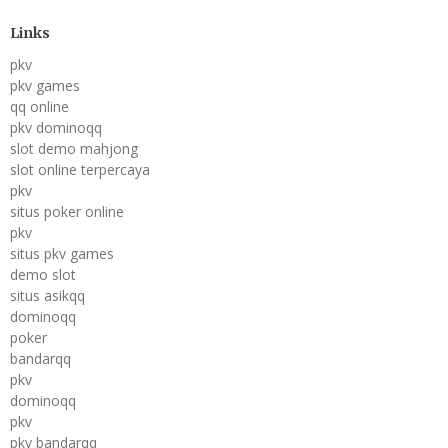
Links
pkv
pkv games
qq online
pkv dominoqq
slot demo mahjong
slot online terpercaya
pkv
situs poker online
pkv
situs pkv games
demo slot
situs asikqq
dominoqq
poker
bandarqq
pkv
dominoqq
pkv
pkv bandarqq