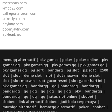
merchrain.com
kmbb28.com
callreportsforum.com
sokmilya.com
abyluny.com
boomjavtrk.com
apklead.net
menuqq alternatif
|
pkv games
|
poker
|
poker online
|
pkv
games qq
|
pkv games qq
|
pkv games qq
|
pkv games qq
|
pkv games qq
|
pg soft
|
bandarq
|
pg slot
|
pg soft
|
x500
slot
|
slot
|
demo slot
|
slot
|
slot maxwin
|
demo slot
|
slot
|
slot maxwin
|
slot gacor resmi
|
slot gacor hari ini
|
pkv games qq
|
bandarqq
|
qq
|
bandarqq
|
bandarqq
|
bandarqq
|
qq
|
qq
|
qq
|
qq
|
qq
|
qq
|
pkv
|
bandarqq
|
bandarqq
|
qq
|
qq
|
qq
|
situs slot online
|
sbobet
|
sbobet
|
link alternatif sbobet
|
judi bola terpercaya
|
murniqq alternatif
|
hematqq alternatif
|
poker
|
sbobet
|