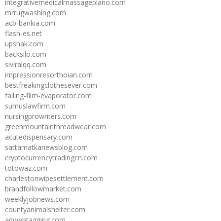
integrativemedicalmassageplano.com
mrrugwashing.com
acb-bankia.com
flash-es.net
upshak.com
backsilo.com
siviralqq.com
impressionresorthoian.com
bestfreakingclothesever.com
falling-film-evaporator.com
sumuslawfirm.com
nursingprowriters.com
greenmountainthreadwear.com
acutedispensary.com
sattamatkanewsblog.com
cryptocurrencytradingcn.com
totowaz.com
charlestonwipesettlement.com
brandfollowmarket.com
weeklyjobnews.com
countyanimalshelter.com
adwebtagging.com