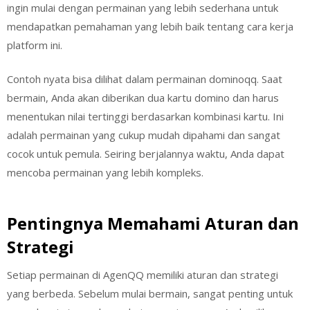
ingin mulai dengan permainan yang lebih sederhana untuk
mendapatkan pemahaman yang lebih baik tentang cara kerja
platform ini.
Contoh nyata bisa dilihat dalam permainan dominoqq. Saat
bermain, Anda akan diberikan dua kartu domino dan harus
menentukan nilai tertinggi berdasarkan kombinasi kartu. Ini
adalah permainan yang cukup mudah dipahami dan sangat
cocok untuk pemula. Seiring berjalannya waktu, Anda dapat
mencoba permainan yang lebih kompleks.
Pentingnya Memahami Aturan dan
Strategi
Setiap permainan di AgenQQ memiliki aturan dan strategi
yang berbeda. Sebelum mulai bermain, sangat penting untuk