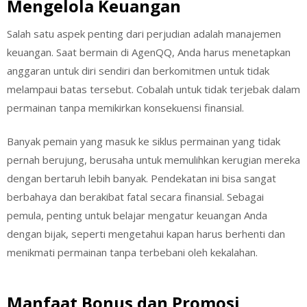
Mengelola Keuangan
Salah satu aspek penting dari perjudian adalah manajemen
keuangan. Saat bermain di AgenQQ, Anda harus menetapkan
anggaran untuk diri sendiri dan berkomitmen untuk tidak
melampaui batas tersebut. Cobalah untuk tidak terjebak dalam
permainan tanpa memikirkan konsekuensi finansial.
Banyak pemain yang masuk ke siklus permainan yang tidak
pernah berujung, berusaha untuk memulihkan kerugian mereka
dengan bertaruh lebih banyak. Pendekatan ini bisa sangat
berbahaya dan berakibat fatal secara finansial. Sebagai
pemula, penting untuk belajar mengatur keuangan Anda
dengan bijak, seperti mengetahui kapan harus berhenti dan
menikmati permainan tanpa terbebani oleh kekalahan.
Manfaat Bonus dan Promosi