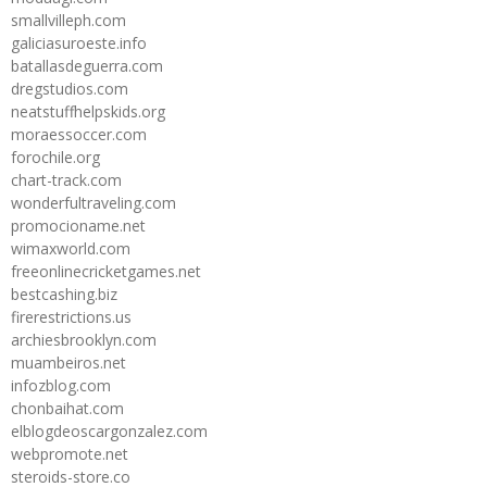
smallvilleph.com
galiciasuroeste.info
batallasdeguerra.com
dregstudios.com
neatstuffhelpskids.org
moraessoccer.com
forochile.org
chart-track.com
wonderfultraveling.com
promocioname.net
wimaxworld.com
freeonlinecricketgames.net
bestcashing.biz
firerestrictions.us
archiesbrooklyn.com
muambeiros.net
infozblog.com
chonbaihat.com
elblogdeoscargonzalez.com
webpromote.net
steroids-store.co