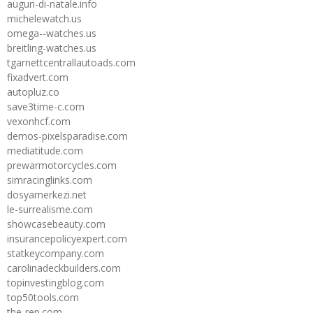
auguri-di-natale.info
michelewatch.us
omega--watches.us
breitling-watches.us
tgarnettcentrallautoads.com
fixadvert.com
autopluz.co
save3time-c.com
vexonhcf.com
demos-pixelsparadise.com
mediatitude.com
prewarmotorcycles.com
simracinglinks.com
dosyamerkezi.net
le-surrealisme.com
showcasebeauty.com
insurancepolicyexpert.com
statkeycompany.com
carolinadeckbuilders.com
topinvestingblog.com
top50tools.com
the-rep.com