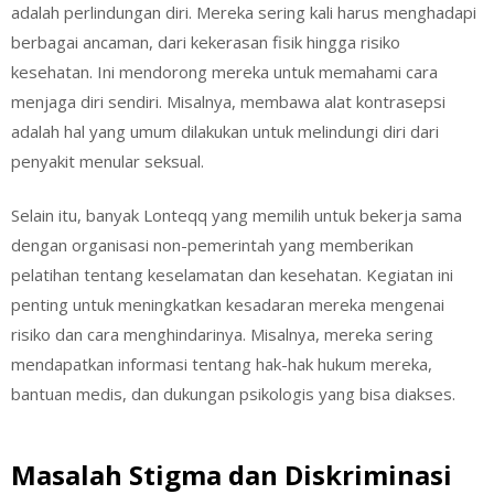
adalah perlindungan diri. Mereka sering kali harus menghadapi
berbagai ancaman, dari kekerasan fisik hingga risiko
kesehatan. Ini mendorong mereka untuk memahami cara
menjaga diri sendiri. Misalnya, membawa alat kontrasepsi
adalah hal yang umum dilakukan untuk melindungi diri dari
penyakit menular seksual.
Selain itu, banyak Lonteqq yang memilih untuk bekerja sama
dengan organisasi non-pemerintah yang memberikan
pelatihan tentang keselamatan dan kesehatan. Kegiatan ini
penting untuk meningkatkan kesadaran mereka mengenai
risiko dan cara menghindarinya. Misalnya, mereka sering
mendapatkan informasi tentang hak-hak hukum mereka,
bantuan medis, dan dukungan psikologis yang bisa diakses.
Masalah Stigma dan Diskriminasi