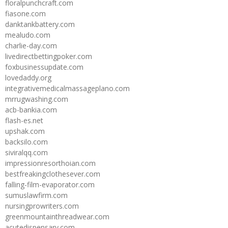
floralpunchcraft.com
fiasone.com
danktankbattery.com
mealudo.com
charlie-day.com
livedirectbettingpoker.com
foxbusinessupdate.com
lovedaddy.org
integrativemedicalmassageplano.com
mrrugwashing.com
acb-bankia.com
flash-es.net
upshak.com
backsilo.com
siviralqq.com
impressionresorthoian.com
bestfreakingclothesever.com
falling-film-evaporator.com
sumuslawfirm.com
nursingprowriters.com
greenmountainthreadwear.com
acutedispensary.com