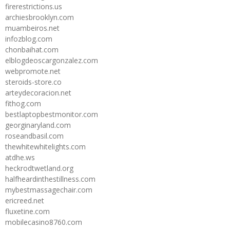
firerestrictions.us
archiesbrooklyn.com
muambeiros.net
infozblog.com
chonbaihat.com
elblogdeoscargonzalez.com
webpromote.net
steroids-store.co
arteydecoracion.net
fithog.com
bestlaptopbestmonitor.com
georginaryland.com
roseandbasil.com
thewhitewhitelights.com
atdhe.ws
heckrodtwetland.org
halfheardinthestillness.com
mybestmassagechair.com
ericreed.net
fluxetine.com
mobilecasino8760.com