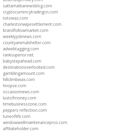
sattamatkanewsblog.com
cryptocurrencytradingcn.com
totowaz.com
charlestonwipesettlement.com
brandfollowmarket.com
weeklyjobnews.com
countyanimalshelter.com
adwebtagging.com
ranksuperior.net
babystepahead.com
destinationoverlooked.com
gamblingamount.com
hillclimbwax.com
hnopse.com
occasionnews.com
lustofmoney.com
timebusinesszone.com
peppers-reflection.com
tuneoflife.com
windowwellmaintenancepros.com
affiliateholder.com