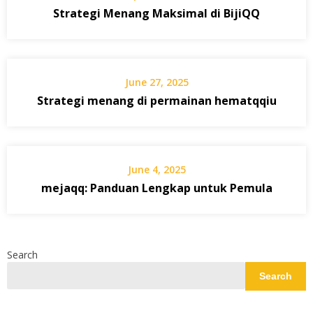
Strategi Menang Maksimal di BijiQQ
June 27, 2025
Strategi menang di permainan hematqqiu
June 4, 2025
mejaqq: Panduan Lengkap untuk Pemula
Search
Search