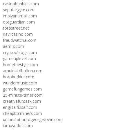
casinobubbles.com
seputargym.com
impiyanamall.com
optguardian.com
totostreet.net
davilcasino.com
fraudwatchai.com
aem-x.com
cryptooblogs.com
gameuplevel.com
homethestyle.com
amuldistribution.com
borobuddur.com
wundermusic.com
gamefungames.com
25-minute-timer.com
creativefuntask.com
engrsaifulsaif.com
cheapbtcminers.com
unionstationtogeorgetown.com
iamayudoc.com