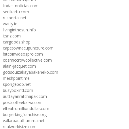
todas-noticias.com
senikartu.com
rusportal.net
watty.io
livinginthesun.info
itsriz.com
cargoods.shop
capetownacupuncture.com
bitcoinvideospro.com
cosmiccrowcollective.com
alain-jacquet.com
gotisouizakayabakeneko.com
meshpoint.me
spongebob.net
busyboxintl.com
auttayanratchapak.com
postcoffeebarva.com
elteatromilliondollar.com
burgerkingfranchise.org
vallarpadathamma.net
realworldsize.com