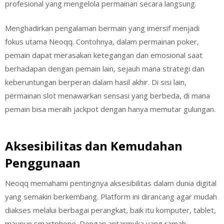
profesional yang mengelola permainan secara langsung.
Menghadirkan pengalaman bermain yang imersif menjadi
fokus utama Neoqq. Contohnya, dalam permainan poker,
pemain dapat merasakan ketegangan dan emosional saat
berhadapan dengan pemain lain, sejauh mana strategi dan
keberuntungan berperan dalam hasil akhir. Di sisi lain,
permainan slot menawarkan sensasi yang berbeda, di mana
pemain bisa meraih jackpot dengan hanya memutar gulungan.
Aksesibilitas dan Kemudahan
Penggunaan
Neoqq memahami pentingnya aksesibilitas dalam dunia digital
yang semakin berkembang. Platform ini dirancang agar mudah
diakses melalui berbagai perangkat, baik itu komputer, tablet,
maupun smartphone. Dengan antarmuka yang ramah