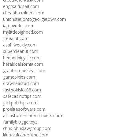
engrsaifulsaif.com
cheapbtcminers.com
unionstationtogeorgetown.com
iamayudoc.com
mylittlebighead.com
freealot.com
asahiweekly.com
supercleanut.com
bedandbicycle.com
heraldcalifornia.com
graphicmonkeys.com
gamepixies.com
drawneastart.com
fasthokislot88.com
safecasinotips.com
jackpotchips.com
proelitesoftware.com
allcustomercarenumbers.com
familyblogger.xyz
chrisjohnslawgroup.com
klub-vulcan-online.com