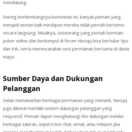
mendukung.
Seiring berkembangnya komunitas ini, banyak pemain yang
menjadi teman baik meskipun mereka tidak pernah bertemu
secara langsung. Misalnya, seseorang yang pernah bermain
poker online dan berkumpul di forum Neoqq bisa bertukar tips
dan trik, serta merencanakan sesi permainan bersama di dunia
maya.
Sumber Daya dan Dukungan
Pelanggan
Selain menawarkan berbagai permainan yang menarik, Neoqq
juga dikenal memiliki sistem dukungan pelanggan yang
responsif. Pemain dapat menghubungi tim dukungan melalui
berbagai saluran, seperti live chat, email, atau telepon jika
mereka menghadapi masalah. Keberadaan tim ini membantu