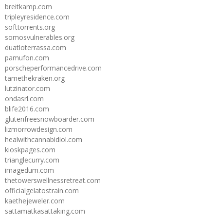
breitkamp.com
tripleyresidence.com
softtorrents.org
somosvulnerables.org
duatloterrassa.com
pamufon.com
porscheperformancedrive.com
tamethekraken.org
lutzinator.com
ondasrl.com
blife2016.com
glutenfreesnowboarder.com
lizmorrowdesign.com
healwithcannabidiol.com
kioskpages.com
trianglecurry.com
imagedum.com
thetowerswellnessretreat.com
officialgelatostrain.com
kaethejeweler.com
sattamatkasattaking.com