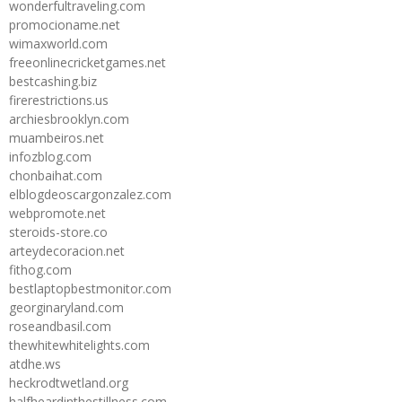
wonderfultraveling.com
promocioname.net
wimaxworld.com
freeonlinecricketgames.net
bestcashing.biz
firerestrictions.us
archiesbrooklyn.com
muambeiros.net
infozblog.com
chonbaihat.com
elblogdeoscargonzalez.com
webpromote.net
steroids-store.co
arteydecoracion.net
fithog.com
bestlaptopbestmonitor.com
georginaryland.com
roseandbasil.com
thewhitewhitelights.com
atdhe.ws
heckrodtwetland.org
halfheardinthestillness.com