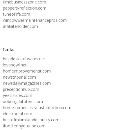
timebusinesszone.com
peppers-reflection.com
tuneoflife.com
windowwellmaintenancepros.com
affiliateholder.com
Links
helpdesksoftwares.net
lovabowl.net
homeimprovementit.com
newstribunal.com
newsdailymagazines.com
preceptionhub.com
yeezislides.com
aobongdatotem.com
home-remedies-yeast-infection.com
electroreal.com
bestofmiami-dadecounty.com
ifoodieonyoutube.com