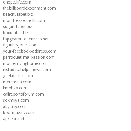
onepetlife.com
thebillboardexperiment.com
beachufabet.biz
mon-tresse-de-lit.com
sugarufabet.biz
boxufabet.biz
topgearautoservices.net
figurine-jouet.com
your-facebook-address.com
perroquet-ma-passion.com
modrenlivinghome.com
instadatahelpainews.com
geekdailies.com
merchrain.com
kmbb28.com
callreportsforum.com
sokmilya.com
abyluny.com
boomjavtrk.com
apklead.net