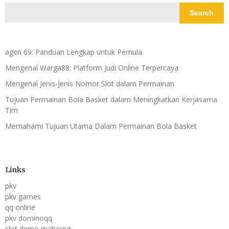
Search
agen 69: Panduan Lengkap untuk Pemula
Mengenal Warga88: Platform Judi Online Terpercaya
Mengenal Jenis-Jenis Nomor Slot dalam Permainan
Tujuan Permainan Bola Basket dalam Meningkatkan Kerjasama
Tim
Memahami Tujuan Utama Dalam Permainan Bola Basket
Links
pkv
pkv games
qq online
pkv dominoqq
slot demo mahjong