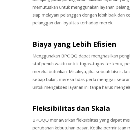
memutuskan untuk menggunakan layanan pelang
siap melayani pelanggan dengan lebih baik dan c
pelanggan dan loyalitas terhadap merek.
Biaya yang Lebih Efisien
Menggunakan BPOQQ dapat menghasilkan penghe
staf penuh waktu untuk tugas-tugas tertentu, 
mereka butuhkan. Misalnya, jika sebuah bisnis 
setiap bulan, mereka tidak perlu menggaji seo
untuk mengakses layanan ini tanpa harus mengelu
Fleksibilitas dan Skala
BPOQQ menawarkan fleksibilitas yang dapat me
perubahan kebutuhan pasar. Ketika permintaan