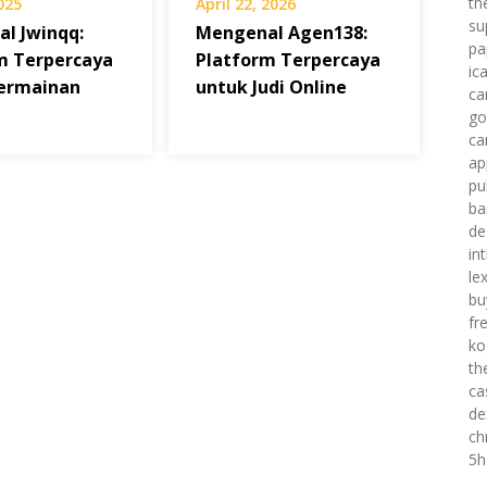
th
2025
April 22, 2026
su
l Jwinqq:
Mengenal Agen138:
pa
m Terpercaya
Platform Terpercaya
ic
ermainan
untuk Judi Online
ca
go
ca
ap
pu
ba
de
in
le
bu
fr
ko
th
ca
de
ch
5h