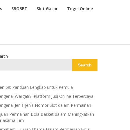
s
SBOBET
Slot Gacor
Togel Online
arch
Search
en 69: Panduan Lengkap untuk Pemula
ngenal Warga88: Platform Judi Online Terpercaya
ngenal Jenis-Jenis Nomor Slot dalam Permainan
juan Permainan Bola Basket dalam Meningkatkan
rjasama Tim
mahami Tujuan Utama Dalam Permainan Bola