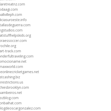
laretreatnz.com
daagi.com
allvilleph.com
liciasuroeste.info
tallasdeguerra.com
egstudios.com
atstuffhelpskids.org
raessoccer.com
rochile.org
art-track.com
nderfultraveling.com
omocioname.net
maxworld.com
eeonlinecricketgames.net
stcashing.biz
rerestrictions.us
chiesbrooklyn.com
ambeiros.net
fozblog.com
onbaihat.com
blogdeoscargonzalez.com