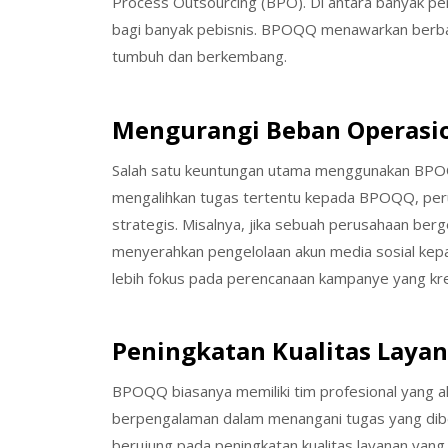
Process Outsourcing (BPO). Di antara banyak p
bagi banyak pebisnis. BPOQQ menawarkan berba
tumbuh dan berkembang.
Mengurangi Beban Operasi
Salah satu keuntungan utama menggunakan BPO
mengalihkan tugas tertentu kepada BPOQQ, perusa
strategis. Misalnya, jika sebuah perusahaan ber
menyerahkan pengelolaan akun media sosial ke
lebih fokus pada perencanaan kampanye yang krea
Peningkatan Kualitas Laya
BPOQQ biasanya memiliki tim profesional yang ah
berpengalaman dalam menangani tugas yang di
berujung pada peningkatan kualitas layanan yang