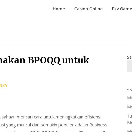
Home
Casino Online
Pkv Game
Se
nakan BPOQQ untuk
2025
ag
Me
Me
Tu
usahaan mencari cara untuk meningkatkan efisiensi
Ke
lusi yang muncul dan semakin populer adalah Business
Me