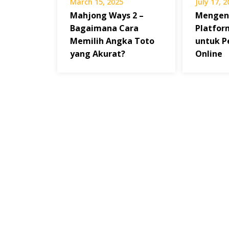
March 15, 2025
July 17, 
Mahjong Ways 2 –
Mengena
Bagaimana Cara
Platfor
Memilih Angka Toto
untuk P
yang Akurat?
Online