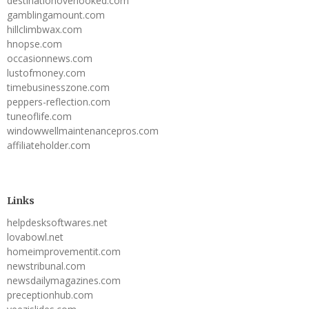
destinationoverlooked.com
gamblingamount.com
hillclimbwax.com
hnopse.com
occasionnews.com
lustofmoney.com
timebusinesszone.com
peppers-reflection.com
tuneoflife.com
windowwellmaintenancepros.com
affiliateholder.com
Links
helpdesksoftwares.net
lovabowl.net
homeimprovementit.com
newstribunal.com
newsdailymagazines.com
preceptionhub.com