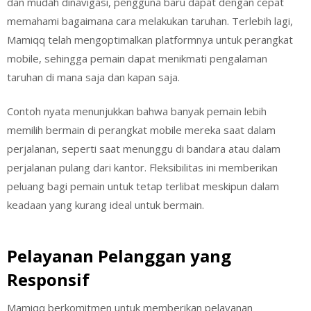
dan mudah dinavigasi, pengguna baru dapat dengan cepat
memahami bagaimana cara melakukan taruhan. Terlebih lagi,
Mamiqq telah mengoptimalkan platformnya untuk perangkat
mobile, sehingga pemain dapat menikmati pengalaman
taruhan di mana saja dan kapan saja.
Contoh nyata menunjukkan bahwa banyak pemain lebih
memilih bermain di perangkat mobile mereka saat dalam
perjalanan, seperti saat menunggu di bandara atau dalam
perjalanan pulang dari kantor. Fleksibilitas ini memberikan
peluang bagi pemain untuk tetap terlibat meskipun dalam
keadaan yang kurang ideal untuk bermain.
Pelayanan Pelanggan yang
Responsif
Mamiqq berkomitmen untuk memberikan pelayanan