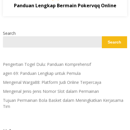
Panduan Lengkap Bermain Pokervqq Online
Search
Search
Pengertian Togel Dulu: Panduan Komprehensif
agen 69: Panduan Lengkap untuk Pemula
Mengenal Warga88: Platform Judi Online Terpercaya
Mengenal Jenis-Jenis Nomor Slot dalam Permainan
Tujuan Permainan Bola Basket dalam Meningkatkan Kerjasama
Tim