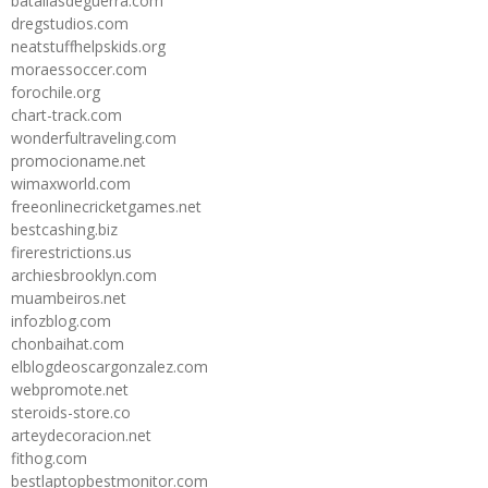
batallasdeguerra.com
dregstudios.com
neatstuffhelpskids.org
moraessoccer.com
forochile.org
chart-track.com
wonderfultraveling.com
promocioname.net
wimaxworld.com
freeonlinecricketgames.net
bestcashing.biz
firerestrictions.us
archiesbrooklyn.com
muambeiros.net
infozblog.com
chonbaihat.com
elblogdeoscargonzalez.com
webpromote.net
steroids-store.co
arteydecoracion.net
fithog.com
bestlaptopbestmonitor.com