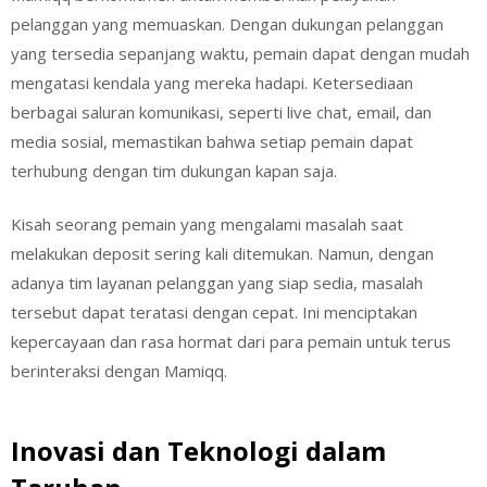
pelanggan yang memuaskan. Dengan dukungan pelanggan
yang tersedia sepanjang waktu, pemain dapat dengan mudah
mengatasi kendala yang mereka hadapi. Ketersediaan
berbagai saluran komunikasi, seperti live chat, email, dan
media sosial, memastikan bahwa setiap pemain dapat
terhubung dengan tim dukungan kapan saja.
Kisah seorang pemain yang mengalami masalah saat
melakukan deposit sering kali ditemukan. Namun, dengan
adanya tim layanan pelanggan yang siap sedia, masalah
tersebut dapat teratasi dengan cepat. Ini menciptakan
kepercayaan dan rasa hormat dari para pemain untuk terus
berinteraksi dengan Mamiqq.
Inovasi dan Teknologi dalam