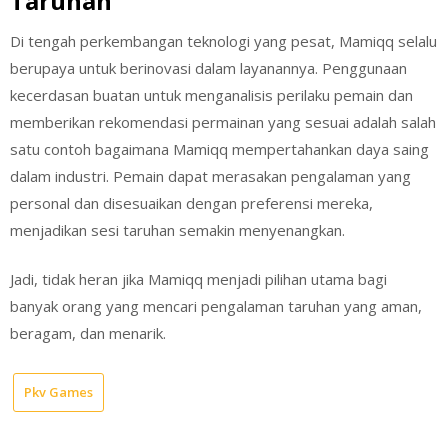
Taruhan
Di tengah perkembangan teknologi yang pesat, Mamiqq selalu
berupaya untuk berinovasi dalam layanannya. Penggunaan
kecerdasan buatan untuk menganalisis perilaku pemain dan
memberikan rekomendasi permainan yang sesuai adalah salah
satu contoh bagaimana Mamiqq mempertahankan daya saing
dalam industri. Pemain dapat merasakan pengalaman yang
personal dan disesuaikan dengan preferensi mereka,
menjadikan sesi taruhan semakin menyenangkan.
Jadi, tidak heran jika Mamiqq menjadi pilihan utama bagi
banyak orang yang mencari pengalaman taruhan yang aman,
beragam, dan menarik.
Pkv Games