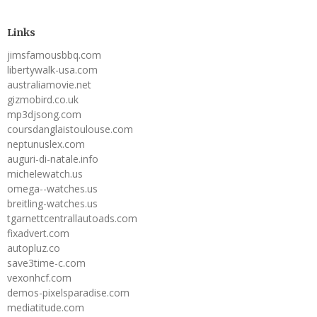
Links
jimsfamousbbq.com
libertywalk-usa.com
australiamovie.net
gizmobird.co.uk
mp3djsong.com
coursdanglaistoulouse.com
neptunuslex.com
auguri-di-natale.info
michelewatch.us
omega--watches.us
breitling-watches.us
tgarnettcentrallautoads.com
fixadvert.com
autopluz.co
save3time-c.com
vexonhcf.com
demos-pixelsparadise.com
mediatitude.com