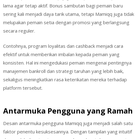
lama agar tetap aktif. Bonus sambutan bagi pemain baru
sering kali menjadi daya tarik utama, tetapi Mamiqq juga tidak
melupakan pemain setia dengan promosi yang berlangsung
secara reguler.
Contohnya, program loyalitas dan cashback menjadi cara
efektif untuk memberikan imbalan kepada pemain yang
konsisten. Hal ini mengedukasi pemain mengenai pentingnya
manajemen bankroll dan strategi taruhan yang lebih baik,
sekaligus meningkatkan rasa keterikatan mereka terhadap
platform tersebut.
Antarmuka Pengguna yang Ramah
Desain antarmuka pengguna Mamiqq juga menjadi salah satu
faktor penentu kesuksesannya. Dengan tampilan yang intuitif