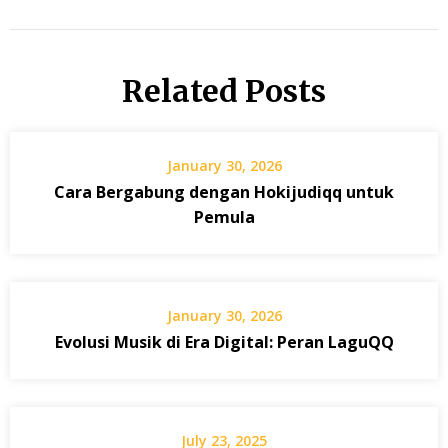
Related Posts
January 30, 2026
Cara Bergabung dengan Hokijudiqq untuk
Pemula
January 30, 2026
Evolusi Musik di Era Digital: Peran LaguQQ
July 23, 2025