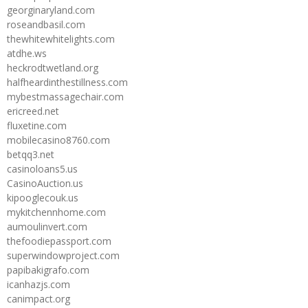
georginaryland.com
roseandbasil.com
thewhitewhitelights.com
atdhe.ws
heckrodtwetland.org
halfheardinthestillness.com
mybestmassagechair.com
ericreed.net
fluxetine.com
mobilecasino8760.com
betqq3.net
casinoloans5.us
CasinoAuction.us
kipooglecouk.us
mykitchennhome.com
aumoulinvert.com
thefoodiepassport.com
superwindowproject.com
papibakigrafo.com
icanhazjs.com
canimpact.org