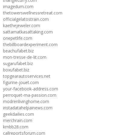
trianglecurry.com
imagedum.com
thetowerswellnessretreat.com
officialgelatostrain.com
kaethejeweler.com
sattamatkasattaking.com
onepetlife.com
thebillboardexperiment.com
beachufabet.biz
mon-tresse-de-lit.com
sugarufabet.biz
boxufabet.biz
topgearautoservices.net
figurine-jouet.com
your-facebook-address.com
perroquet-ma-passion.com
modrenlivinghome.com
instadatahelpainews.com
geekdailies.com
merchrain.com
kmbb28.com
callreportsforum.com