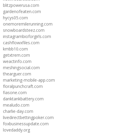
blitzpowerusa.com
gardenofeaten.com
hycys05.com
onemoremilerunning.com
snowboardsteez.com
instagrambioforgirls.com
cashflowxfiles.com
kmbb10.com
getxtrem.com
weactinfo.com
meshingsocial.com
thearguer.com
marketing-mobile-app.com
floralpunchcraft.com
fiasone.com
danktankbattery.com
mealudo.com
charlie-day.com
livedirectbettingpoker.com
foxbusinessupdate.com
lovedaddy.org