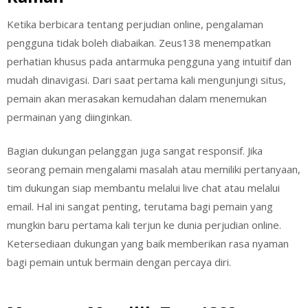
Ketika berbicara tentang perjudian online, pengalaman
pengguna tidak boleh diabaikan. Zeus138 menempatkan
perhatian khusus pada antarmuka pengguna yang intuitif dan
mudah dinavigasi. Dari saat pertama kali mengunjungi situs,
pemain akan merasakan kemudahan dalam menemukan
permainan yang diinginkan.
Bagian dukungan pelanggan juga sangat responsif. Jika
seorang pemain mengalami masalah atau memiliki pertanyaan,
tim dukungan siap membantu melalui live chat atau melalui
email. Hal ini sangat penting, terutama bagi pemain yang
mungkin baru pertama kali terjun ke dunia perjudian online.
Ketersediaan dukungan yang baik memberikan rasa nyaman
bagi pemain untuk bermain dengan percaya diri.