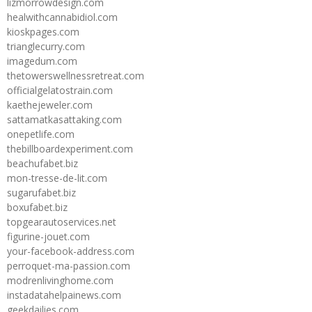
lizmorrowdesign.com
healwithcannabidiol.com
kioskpages.com
trianglecurry.com
imagedum.com
thetowerswellnessretreat.com
officialgelatostrain.com
kaethejeweler.com
sattamatkasattaking.com
onepetlife.com
thebillboardexperiment.com
beachufabet.biz
mon-tresse-de-lit.com
sugarufabet.biz
boxufabet.biz
topgearautoservices.net
figurine-jouet.com
your-facebook-address.com
perroquet-ma-passion.com
modrenlivinghome.com
instadatahelpainews.com
geekdailies.com