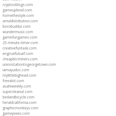
cryptooblogs.com
gameuplevel.com
homethestyle.com
amuldistribution.com
borobuddur.com
wundermusic.com
gamefungames.com
25-minute-timer.com
creativefuntask.com
engrsaifulsaif.com
cheapbtcminers.com
unionstationtogeorgetown.com
iamayudoc.com
mylittlebighead.com
freealot.com
asahiweekly.com
supercleanut.com
bedandbicycle.com
heraldcalifornia.com
graphicmonkeys.com
gamepixies.com