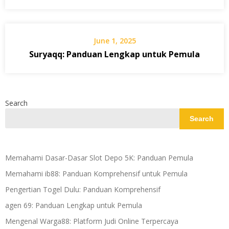
June 1, 2025
Suryaqq: Panduan Lengkap untuk Pemula
Search
Search
Memahami Dasar-Dasar Slot Depo 5K: Panduan Pemula
Memahami ib88: Panduan Komprehensif untuk Pemula
Pengertian Togel Dulu: Panduan Komprehensif
agen 69: Panduan Lengkap untuk Pemula
Mengenal Warga88: Platform Judi Online Terpercaya