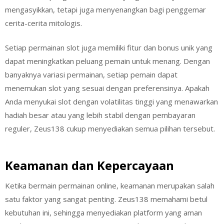
mengasyikkan, tetapi juga menyenangkan bagi penggemar
cerita-cerita mitologis.
Setiap permainan slot juga memiliki fitur dan bonus unik yang
dapat meningkatkan peluang pemain untuk menang. Dengan
banyaknya variasi permainan, setiap pemain dapat
menemukan slot yang sesuai dengan preferensinya. Apakah
Anda menyukai slot dengan volatilitas tinggi yang menawarkan
hadiah besar atau yang lebih stabil dengan pembayaran
reguler, Zeus138 cukup menyediakan semua pilihan tersebut.
Keamanan dan Kepercayaan
Ketika bermain permainan online, keamanan merupakan salah
satu faktor yang sangat penting. Zeus138 memahami betul
kebutuhan ini, sehingga menyediakan platform yang aman