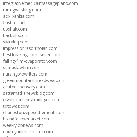
integrativemedicalmassageplano.com
mrrugwashing.com
acb-bankia.com
flash-es.net
upshak.com
backsilo.com
siviralqq.com
impressionresorthoian.com
bestfreakingclothesever.com
falling-film-evaporator.com
sumuslawfirm.com
nursingprowriters.com
greenmountainthreadwear.com
acutedispensary.com
sattamatkanewsblog.com
cryptocurrencytradingcn.com
totowaz.com
charlestonwipesettlement.com
brandfollowmarket.com
weeklyjobnews.com
countyanimalshelter.com