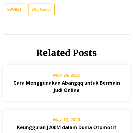
SBOBET
Slot Gacor
Related Posts
May 24, 2025
Cara Menggunakan Abangqq untuk Bermain
Judi Online
May 18, 2026
Keunggulan J200M dalam Dunia Otomotif