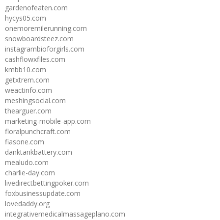
gardenofeaten.com
hycys05.com
onemoremilerunning.com
snowboardsteez.com
instagrambioforgirls.com
cashflowxfiles.com
kmbb10.com
getxtrem.com
weactinfo.com
meshingsocial.com
thearguer.com
marketing-mobile-app.com
floralpunchcraft.com
fiasone.com
danktankbattery.com
mealudo.com
charlie-day.com
livedirectbettingpoker.com
foxbusinessupdate.com
lovedaddy.org
integrativemedicalmassageplano.com