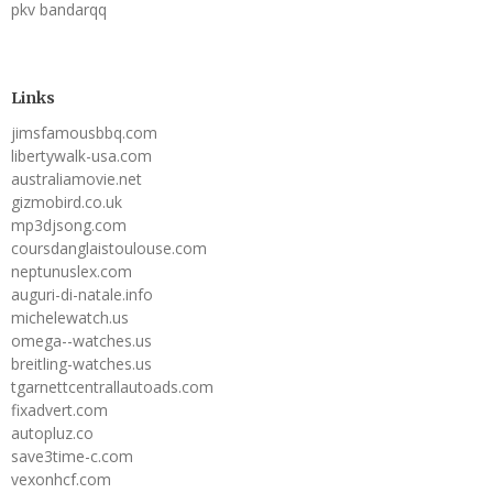
pkv bandarqq
Links
jimsfamousbbq.com
libertywalk-usa.com
australiamovie.net
gizmobird.co.uk
mp3djsong.com
coursdanglaistoulouse.com
neptunuslex.com
auguri-di-natale.info
michelewatch.us
omega--watches.us
breitling-watches.us
tgarnettcentrallautoads.com
fixadvert.com
autopluz.co
save3time-c.com
vexonhcf.com