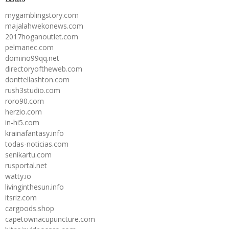
mygamblingstory.com
majalahwekonews.com
2017hoganoutlet.com
pelmanec.com
domino99qq.net
directoryoftheweb.com
donttellashton.com
rush3studio.com
roro90.com
herzio.com
in-hi5.com
krainafantasy.info
todas-noticias.com
senikartu.com
rusportal.net
watty.io
livinginthesun.info
itsriz.com
cargoods.shop
capetownacupuncture.com