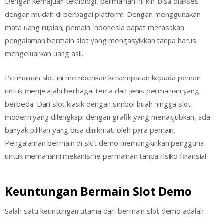
Dengan kemajuan teknologi, permainan ini kini bisa diakses
dengan mudah di berbagai platform. Dengan menggunakan
mata uang rupiah, pemain Indonesia dapat merasakan
pengalaman bermain slot yang mengasyikkan tanpa harus
mengeluarkan uang asli.
Permainan slot ini memberikan kesempatan kepada pemain
untuk menjelajahi berbagai tema dan jenis permainan yang
berbeda. Dari slot klasik dengan simbol buah hingga slot
modern yang dilengkapi dengan grafik yang menakjubkan, ada
banyak pilihan yang bisa dinikmati oleh para pemain.
Pengalaman bermain di slot demo memungkinkan pengguna
untuk memahami mekanisme permainan tanpa risiko finansial.
Keuntungan Bermain Slot Demo
Salah satu keuntungan utama dari bermain slot demo adalah