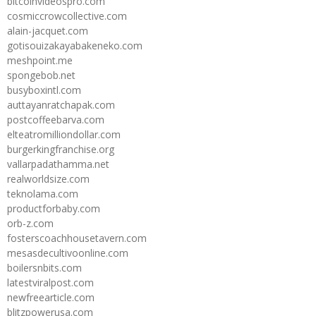
bitcoinvideospro.com
cosmiccrowcollective.com
alain-jacquet.com
gotisouizakayabakeneko.com
meshpoint.me
spongebob.net
busyboxintl.com
auttayanratchapak.com
postcoffeebarva.com
elteatromilliondollar.com
burgerkingfranchise.org
vallarpadathamma.net
realworldsize.com
teknolama.com
productforbaby.com
orb-z.com
fosterscoachhousetavern.com
mesasdecultivoonline.com
boilersnbits.com
latestviralpost.com
newfreearticle.com
blitzpowerusa.com