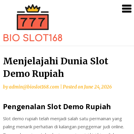
Skip
Situs
to
Judi
content
Online
Terbaik
dengan
Slot
Menjelajahi Dunia Slot
Gacor
dan
Demo Rupiah
Fitur
Server
by
admin@bioslot168.com
|
Posted on
June 24, 2026
PKV
Games
Pengenalan Slot Demo Rupiah
Slot demo rupiah telah menjadi salah satu permainan yang
paling menarik perhatian di kalangan penggemar judi online.