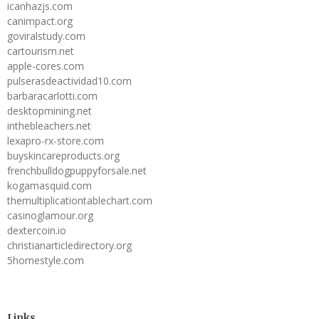
icanhazjs.com
canimpact.org
goviralstudy.com
cartourism.net
apple-cores.com
pulserasdeactividad10.com
barbaracarlotti.com
desktopmining.net
inthebleachers.net
lexapro-rx-store.com
buyskincareproducts.org
frenchbulldogpuppyforsale.net
kogamasquid.com
themultiplicationtablechart.com
casinoglamour.org
dextercoin.io
christianarticledirectory.org
5homestyle.com
Links