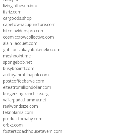
livinginthesun.info
itsriz.com
cargoods.shop
capetownacupuncture.com
bitcoinvideospro.com
cosmiccrowcollective.com
alain-jacquet.com
gotisouizakayabakeneko.com
meshpoint.me
spongebob.net
busyboxintl.com
auttayanratchapak.com
postcoffeebarva.com
elteatromilliondollar.com
burgerkingfranchise.org
vallarpadathamma.net
realworldsize.com
teknolama.com
productforbaby.com
orb-z.com
fosterscoachhousetavern.com