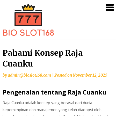
Skip
Situs
to
Judi
content
Online
Terbaik
dengan
Slot
Pahami Konsep Raja
Gacor
dan
Cuanku
Fitur
Server
by
admin@bioslot168.com
|
Posted on
November 12, 2025
PKV
Games
Pengenalan tentang Raja Cuanku
Raja Cuanku adalah konsep yang berasal dari dunia
kepemimpinan dan manajemen yang telah diadopsi oleh