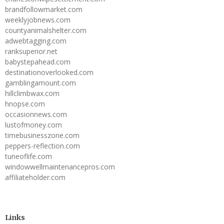
brandfollowmarket.com
weeklyjobnews.com
countyanimalshelter.com
adwebtagging.com
ranksuperior.net
babystepahead.com
destinationoverlooked.com
gamblingamount.com
hillclimbwax.com
hnopse.com
occasionnews.com
lustofmoney.com
timebusinesszone.com
peppers-reflection.com
tuneoflife.com
windowwellmaintenancepros.com
affiliateholder.com
Links