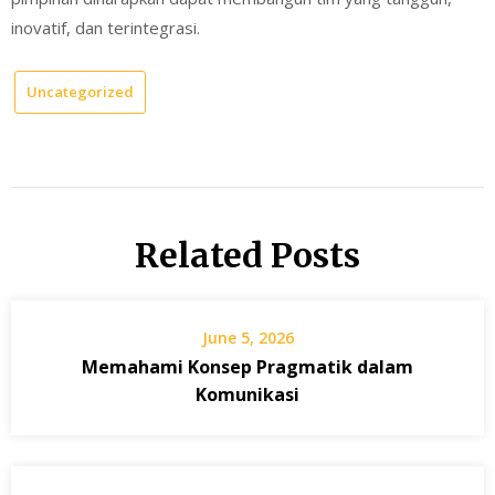
inovatif, dan terintegrasi.
Uncategorized
Related Posts
June 5, 2026
Memahami Konsep Pragmatik dalam
Komunikasi