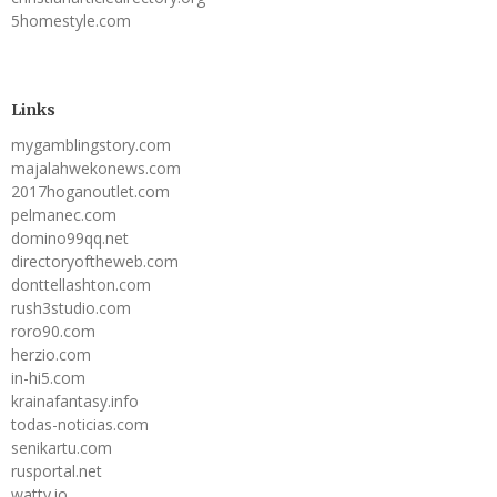
5homestyle.com
Links
mygamblingstory.com
majalahwekonews.com
2017hoganoutlet.com
pelmanec.com
domino99qq.net
directoryoftheweb.com
donttellashton.com
rush3studio.com
roro90.com
herzio.com
in-hi5.com
krainafantasy.info
todas-noticias.com
senikartu.com
rusportal.net
watty.io