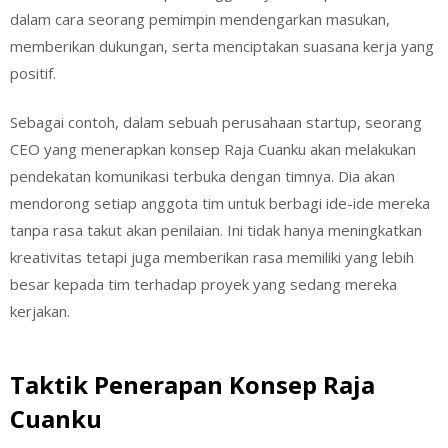
dalam cara seorang pemimpin mendengarkan masukan,
memberikan dukungan, serta menciptakan suasana kerja yang
positif.
Sebagai contoh, dalam sebuah perusahaan startup, seorang
CEO yang menerapkan konsep Raja Cuanku akan melakukan
pendekatan komunikasi terbuka dengan timnya. Dia akan
mendorong setiap anggota tim untuk berbagi ide-ide mereka
tanpa rasa takut akan penilaian. Ini tidak hanya meningkatkan
kreativitas tetapi juga memberikan rasa memiliki yang lebih
besar kepada tim terhadap proyek yang sedang mereka
kerjakan.
Taktik Penerapan Konsep Raja
Cuanku