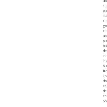
th
su
pa
ic
ca
go
ca
ap
pu
ba
de
in
le
bu
fr
ko
th
ca
de
ch
5h