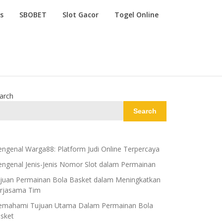
s
SBOBET
Slot Gacor
Togel Online
arch
Search
ngenal Warga88: Platform Judi Online Terpercaya
ngenal Jenis-Jenis Nomor Slot dalam Permainan
juan Permainan Bola Basket dalam Meningkatkan
rjasama Tim
mahami Tujuan Utama Dalam Permainan Bola
sket