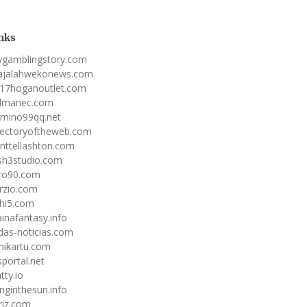
nks
gamblingstory.com
jalahwekonews.com
17hoganoutlet.com
lmanec.com
mino99qq.net
rectoryoftheweb.com
nttellashton.com
sh3studio.com
ro90.com
rzio.com
-hi5.com
ainafantasy.info
das-noticias.com
nikartu.com
sportal.net
tty.io
vinginthesun.info
sriz.com