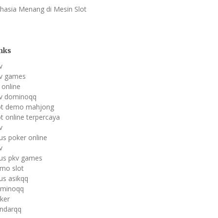
hasia Menang di Mesin Slot
nks
v
v games
 online
v dominoqq
ot demo mahjong
ot online terpercaya
v
tus poker online
v
tus pkv games
mo slot
tus asikqq
minoqq
ker
ndarqq