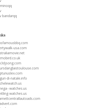
v
minoqq
v
v bandarqq
nks
msfamousbbq.com
bertywalk-usa.com
straliamovie.net
zmobird.co.uk
3djsong.com
ursdanglaistoulouse.com
ptunuslex.com
guri-di-natale.info
chelewatch.us
ega--watches.us
eitling-watches.us
arnettcentrallautoads.com
xadvert.com