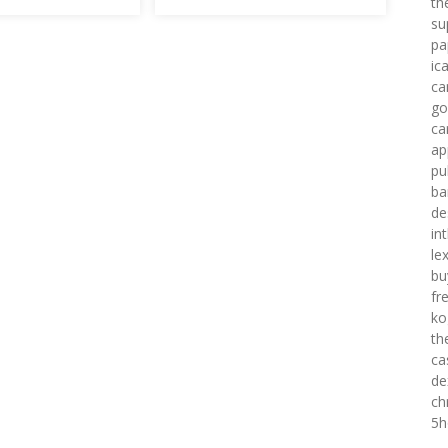
th
su
pa
ic
ca
go
ca
ap
pu
ba
de
in
le
bu
fr
ko
th
ca
de
ch
5h