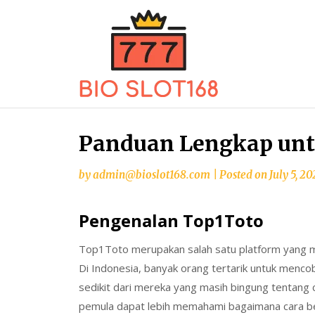
Skip
Situs
to
Judi
content
Online
Terbaik
dengan
Slot
Panduan Lengkap unt
Gacor
dan
by
admin@bioslot168.com
|
Posted on
July 5, 2
Fitur
Server
Pengenalan Top1Toto
PKV
Games
Top1Toto merupakan salah satu platform yang men
Di Indonesia, banyak orang tertarik untuk mencob
sedikit dari mereka yang masih bingung tentang 
pemula dapat lebih memahami bagaimana cara ber