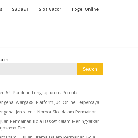
s
SBOBET
Slot Gacor
Togel Online
arch
Search
en 69: Panduan Lengkap untuk Pemula
ngenal Warga88: Platform Judi Online Terpercaya
ngenal Jenis-Jenis Nomor Slot dalam Permainan
juan Permainan Bola Basket dalam Meningkatkan
rjasama Tim
mahami Tujuan Utama Dalam Permainan Bola