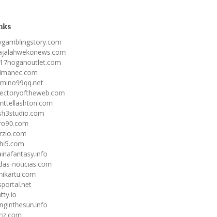
nks
gamblingstory.com
jalahwekonews.com
17hoganoutlet.com
lmanec.com
mino99qq.net
rectoryoftheweb.com
nttellashton.com
sh3studio.com
ro90.com
rzio.com
-hi5.com
ainafantasy.info
das-noticias.com
nikartu.com
sportal.net
tty.io
vinginthesun.info
sriz.com