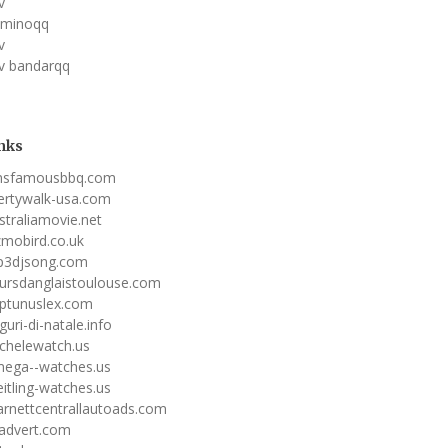
v
minoqq
v
v bandarqq
nks
msfamousbbq.com
bertywalk-usa.com
straliamovie.net
zmobird.co.uk
3djsong.com
ursdanglaistoulouse.com
ptunuslex.com
guri-di-natale.info
chelewatch.us
ega--watches.us
eitling-watches.us
arnettcentrallautoads.com
xadvert.com