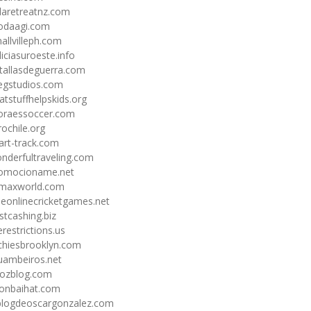
laretreatnz.com
daagi.com
allvilleph.com
liciasuroeste.info
tallasdeguerra.com
egstudios.com
atstuffhelpskids.org
raessoccer.com
rochile.org
art-track.com
nderfultraveling.com
omocioname.net
maxworld.com
eeonlinecricketgames.net
stcashing.biz
rerestrictions.us
chiesbrooklyn.com
ambeiros.net
fozblog.com
onbaihat.com
blogdeoscargonzalez.com