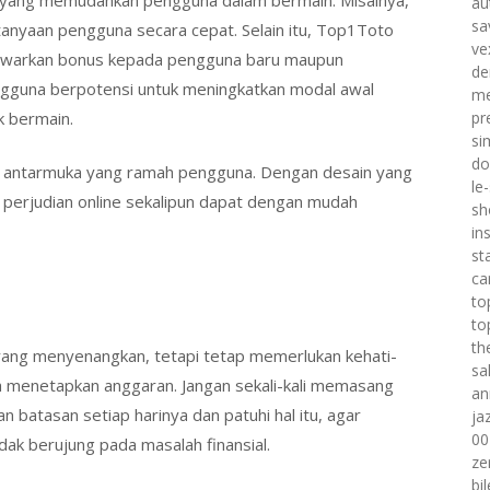
au
sa
anyaan pengguna secara cepat. Selain itu, Top1Toto
ve
nawarkan bonus kepada pengguna baru maupun
de
ngguna berpotensi untuk meningkatkan modal awal
me
k bermain.
pr
si
do
ilan antarmuka yang ramah pengguna. Dengan desain yang
le
a perjudian online sekalipun dapat dengan mudah
sh
in
st
ca
to
to
th
ang menyenangkan, tetapi tetap memerlukan kehati-
sa
lah menetapkan anggaran. Jangan sekali-kali memasang
an
an batasan setiap harinya dan patuhi hal itu, agar
ja
00
k berujung pada masalah finansial.
ze
bi