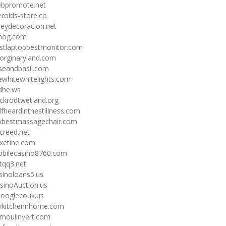
bpromote.net
eroids-store.co
teydecoracion.net
thog.com
stlaptopbestmonitor.com
orginaryland.com
seandbasil.com
ewhitewhitelights.com
dhe.ws
ckrodtwetland.org
lfheardinthestillness.com
bestmassagechair.com
icreed.net
uxetine.com
bilecasino8760.com
tqq3.net
sinoloans5.us
sinoAuction.us
pooglecouk.us
kitchennhome.com
moulinvert.com