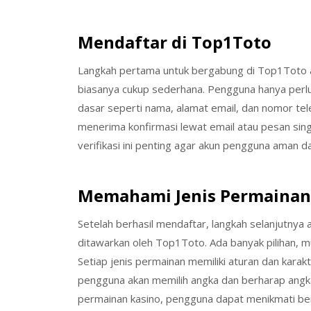
Mendaftar di Top1Toto
Langkah pertama untuk bergabung di Top1Toto a
biasanya cukup sederhana. Pengguna hanya perlu
dasar seperti nama, alamat email, dan nomor tel
menerima konfirmasi lewat email atau pesan sing
verifikasi ini penting agar akun pengguna aman 
Memahami Jenis Permainan
Setelah berhasil mendaftar, langkah selanjutnya
ditawarkan oleh Top1Toto. Ada banyak pilihan, mul
Setiap jenis permainan memiliki aturan dan karak
pengguna akan memilih angka dan berharap angka
permainan kasino, pengguna dapat menikmati ber