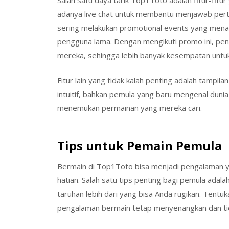
adanya live chat untuk membantu menjawab pert
sering melakukan promotional events yang me
pengguna lama. Dengan mengikuti promo ini, pe
mereka, sehingga lebih banyak kesempatan untu
Fitur lain yang tidak kalah penting adalah tamp
intuitif, bahkan pemula yang baru mengenal duni
menemukan permainan yang mereka cari.
Tips untuk Pemain Pemula
Bermain di Top1Toto bisa menjadi pengalaman y
hatian. Salah satu tips penting bagi pemula ada
taruhan lebih dari yang bisa Anda rugikan. Tentuk
pengalaman bermain tetap menyenangkan dan tida