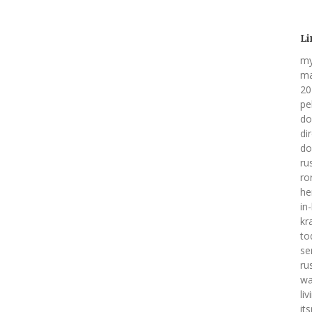
Li
my
ma
20
pe
do
di
do
ru
ro
he
in
kr
to
se
ru
wa
li
it