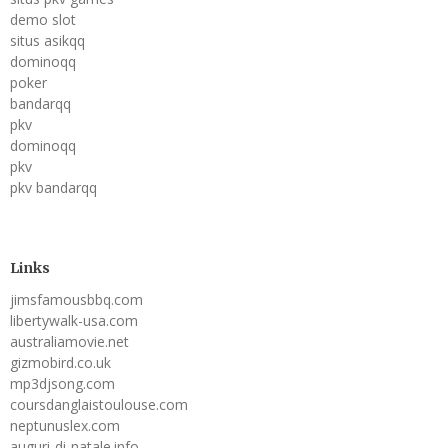
demo slot
situs asikqq
dominoqq
poker
bandarqq
pkv
dominoqq
pkv
pkv bandarqq
Links
jimsfamousbbq.com
libertywalk-usa.com
australiamovie.net
gizmobird.co.uk
mp3djsong.com
coursdanglaistoulouse.com
neptunuslex.com
auguri-di-natale.info