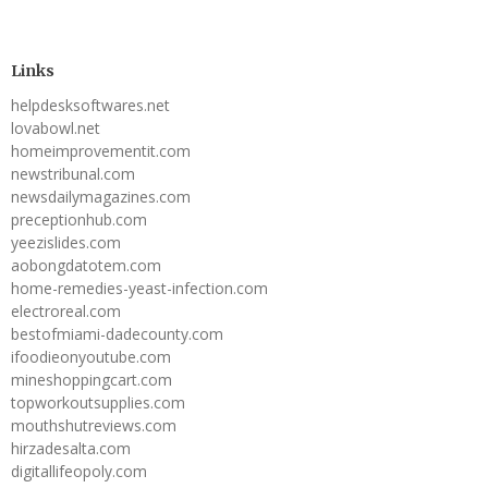
Links
helpdesksoftwares.net
lovabowl.net
homeimprovementit.com
newstribunal.com
newsdailymagazines.com
preceptionhub.com
yeezislides.com
aobongdatotem.com
home-remedies-yeast-infection.com
electroreal.com
bestofmiami-dadecounty.com
ifoodieonyoutube.com
mineshoppingcart.com
topworkoutsupplies.com
mouthshutreviews.com
hirzadesalta.com
digitallifeopoly.com