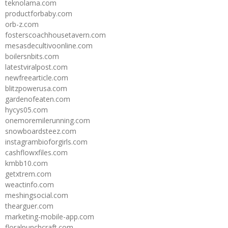
teknolama.com
productforbaby.com
orb-z.com
fosterscoachhousetavern.com
mesasdecultivoonline.com
boilersnbits.com
latestviralpost.com
newfreearticle.com
blitzpowerusa.com
gardenofeaten.com
hycys05.com
onemoremilerunning.com
snowboardsteez.com
instagrambioforgirls.com
cashflowxfiles.com
kmbb10.com
getxtrem.com
weactinfo.com
meshingsocial.com
thearguer.com
marketing-mobile-app.com
floralpunchcraft.com