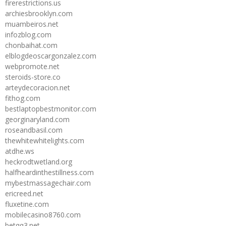
firerestrictions.us
archiesbrooklyn.com
muambeiros.net
infozblog.com
chonbaihat.com
elblogdeoscargonzalez.com
webpromote.net
steroids-store.co
arteydecoracion.net
fithog.com
bestlaptopbestmonitor.com
georginaryland.com
roseandbasil.com
thewhitewhitelights.com
atdhe.ws
heckrodtwetland.org
halfheardinthestillness.com
mybestmassagechair.com
ericreed.net
fluxetine.com
mobilecasino8760.com
betqq3.net