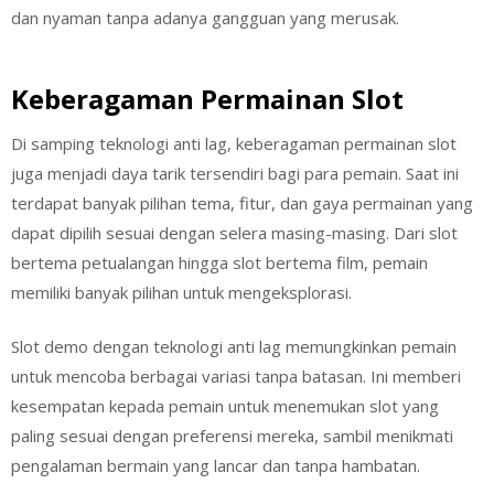
dan nyaman tanpa adanya gangguan yang merusak.
Keberagaman Permainan Slot
Di samping teknologi anti lag, keberagaman permainan slot
juga menjadi daya tarik tersendiri bagi para pemain. Saat ini
terdapat banyak pilihan tema, fitur, dan gaya permainan yang
dapat dipilih sesuai dengan selera masing-masing. Dari slot
bertema petualangan hingga slot bertema film, pemain
memiliki banyak pilihan untuk mengeksplorasi.
Slot demo dengan teknologi anti lag memungkinkan pemain
untuk mencoba berbagai variasi tanpa batasan. Ini memberi
kesempatan kepada pemain untuk menemukan slot yang
paling sesuai dengan preferensi mereka, sambil menikmati
pengalaman bermain yang lancar dan tanpa hambatan.