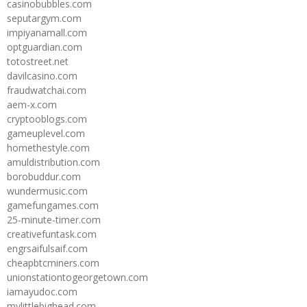
casinobubbles.com
seputargym.com
impiyanamall.com
optguardian.com
totostreet.net
davilcasino.com
fraudwatchai.com
aem-x.com
cryptooblogs.com
gameuplevel.com
homethestyle.com
amuldistribution.com
borobuddur.com
wundermusic.com
gamefungames.com
25-minute-timer.com
creativefuntask.com
engrsaifulsaif.com
cheapbtcminers.com
unionstationtogeorgetown.com
iamayudoc.com
mylittlebighead.com