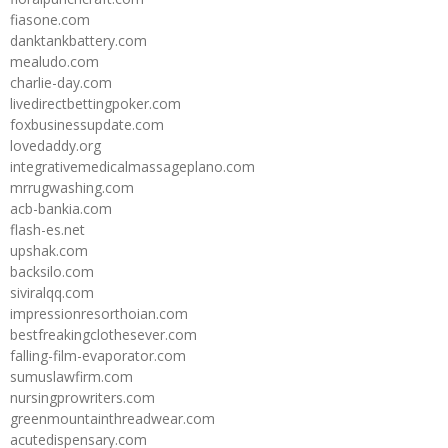
fiasone.com
danktankbattery.com
mealudo.com
charlie-day.com
livedirectbettingpoker.com
foxbusinessupdate.com
lovedaddy.org
integrativemedicalmassageplano.com
mrrugwashing.com
acb-bankia.com
flash-es.net
upshak.com
backsilo.com
siviralqq.com
impressionresorthoian.com
bestfreakingclothesever.com
falling-film-evaporator.com
sumuslawfirm.com
nursingprowriters.com
greenmountainthreadwear.com
acutedispensary.com