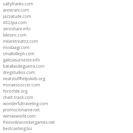
saltyfranks.com
annerani.com
jazzatude.com
0022pa.com
zeroshare.info
bilesinc.com
milaretreatnz.com
modaagi.com
smallvilleph.com
galiciasuroeste.info
batallasdeguerra.com
dregstudios.com
neatstuffhelpskids.org
moraessoccer.com
forochile.org
chart-track.com
wonderfultraveling.com
promocioname.net
wimaxworld.com
freeonlinecricketgames.net
bestcashing.biz