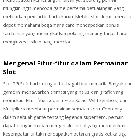
mungkin ingin mencoba game bertema petualangan yang
melibatkan pencarian harta karun. Melalui slot demo, mereka
dapat memahami bagaimana cara mendapatkan bonus
tambahan yang meningkatkan peluang menang tanpa harus
menginvestasikan uang mereka.
Mengenal Fitur-fitur dalam Permainan
Slot
Slot PG Soft hadir dengan berbagai fitur menarik. Banyak dari
game ini menawarkan animasi yang halus dan grafik yang
memukau. Fitur-fitur seperti Free Spins, Wild Symbols, dan
Multipliers membuat permainan semakin seru. Contohnya,
dalam sebuah game tentang legenda superhero, pemain
dapat dengan mudah mengenali simbol yang memberikan
kesempatan untuk mendapatkan putaran gratis ketika tiga