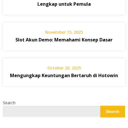
Lengkap untuk Pemula
November 15, 2025
Slot Akun Demo: Memahami Konsep Dasar
October 20, 2025
Mengungkap Keuntungan Bertaruh di Hotowin
Search
Search