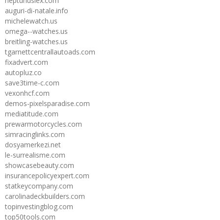
neptunuslex.com
auguri-di-natale.info
michelewatch.us
omega--watches.us
breitling-watches.us
tgarnettcentrallautoads.com
fixadvert.com
autopluz.co
save3time-c.com
vexonhcf.com
demos-pixelsparadise.com
mediatitude.com
prewarmotorcycles.com
simracinglinks.com
dosyamerkezi.net
le-surrealisme.com
showcasebeauty.com
insurancepolicyexpert.com
statkeycompany.com
carolinadeckbuilders.com
topinvestingblog.com
top50tools.com