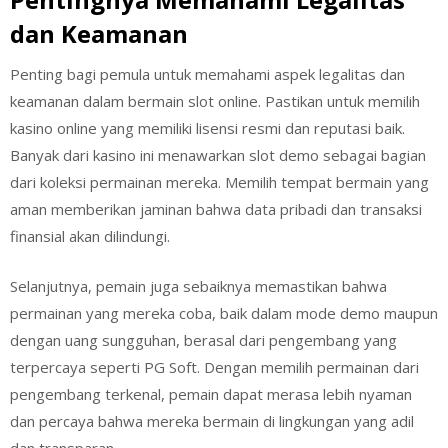
dan Keamanan
Penting bagi pemula untuk memahami aspek legalitas dan
keamanan dalam bermain slot online. Pastikan untuk memilih
kasino online yang memiliki lisensi resmi dan reputasi baik.
Banyak dari kasino ini menawarkan slot demo sebagai bagian
dari koleksi permainan mereka. Memilih tempat bermain yang
aman memberikan jaminan bahwa data pribadi dan transaksi
finansial akan dilindungi.
Selanjutnya, pemain juga sebaiknya memastikan bahwa
permainan yang mereka coba, baik dalam mode demo maupun
dengan uang sungguhan, berasal dari pengembang yang
terpercaya seperti PG Soft. Dengan memilih permainan dari
pengembang terkenal, pemain dapat merasa lebih nyaman
dan percaya bahwa mereka bermain di lingkungan yang adil
dan transparan.