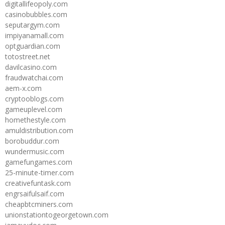
digitallifeopoly.com
casinobubbles.com
seputargym.com
impiyanamall.com
optguardian.com
totostreet.net
davilcasino.com
fraudwatchai.com
aem-x.com
cryptooblogs.com
gameuplevel.com
homethestyle.com
amuldistribution.com
borobuddur.com
wundermusic.com
gamefungames.com
25-minute-timer.com
creativefuntask.com
engrsaifulsaif.com
cheapbtcminers.com
unionstationtogeorgetown.com