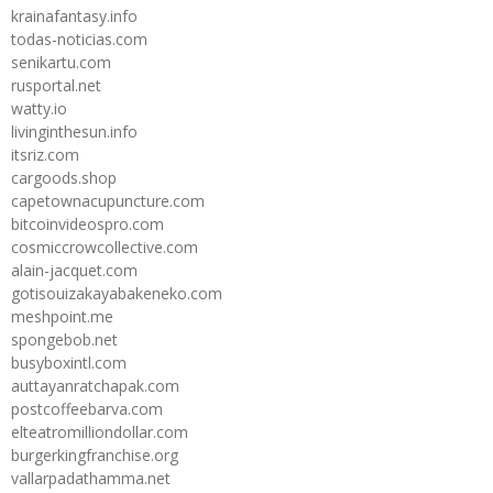
krainafantasy.info
todas-noticias.com
senikartu.com
rusportal.net
watty.io
livinginthesun.info
itsriz.com
cargoods.shop
capetownacupuncture.com
bitcoinvideospro.com
cosmiccrowcollective.com
alain-jacquet.com
gotisouizakayabakeneko.com
meshpoint.me
spongebob.net
busyboxintl.com
auttayanratchapak.com
postcoffeebarva.com
elteatromilliondollar.com
burgerkingfranchise.org
vallarpadathamma.net