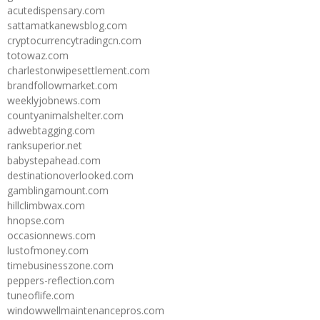
acutedispensary.com
sattamatkanewsblog.com
cryptocurrencytradingcn.com
totowaz.com
charlestonwipesettlement.com
brandfollowmarket.com
weeklyjobnews.com
countyanimalshelter.com
adwebtagging.com
ranksuperior.net
babystepahead.com
destinationoverlooked.com
gamblingamount.com
hillclimbwax.com
hnopse.com
occasionnews.com
lustofmoney.com
timebusinesszone.com
peppers-reflection.com
tuneoflife.com
windowwellmaintenancepros.com