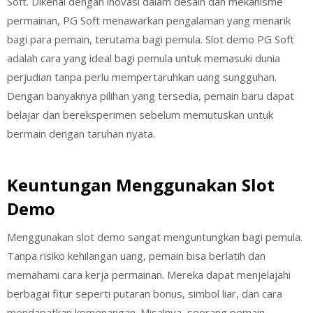
Soft. Dikenal dengan inovasi dalam desain dan mekanisme
permainan, PG Soft menawarkan pengalaman yang menarik
bagi para pemain, terutama bagi pemula. Slot demo PG Soft
adalah cara yang ideal bagi pemula untuk memasuki dunia
perjudian tanpa perlu mempertaruhkan uang sungguhan.
Dengan banyaknya pilihan yang tersedia, pemain baru dapat
belajar dan bereksperimen sebelum memutuskan untuk
bermain dengan taruhan nyata.
Keuntungan Menggunakan Slot
Demo
Menggunakan slot demo sangat menguntungkan bagi pemula.
Tanpa risiko kehilangan uang, pemain bisa berlatih dan
memahami cara kerja permainan. Mereka dapat menjelajahi
berbagai fitur seperti putaran bonus, simbol liar, dan cara
mendapatkan kemenangan. Misalnya, seorang pemain