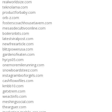
realworldsize.com
teknolama.com
productforbaby.com
orb-z.com
fosterscoachhousetavern.com
mesasdecultivoonline.com
boilersnbits.com
latestviralpost.com
newfreearticle.com
blitzpowerusa.com
gardenofeaten.com
hycys05.com
onemoremilerunning.com
snowboardsteez.com
instagrambioforgirls.com
cashflowxfiles.com
kmbb10.com
getxtrem.com
weactinfo.com
meshingsocial.com
thearguer.com