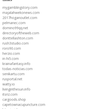
mygamblingstory.com
majalahwekonews.com
2017hoganoutlet.com
pelmanec.com
domino99qq.net
directoryoftheweb.com
donttellashton.com
rush3studio.com
roro90.com
herzio.com
in-hi5.com
krainafantasy.info
todas-noticias.com
senikartu.com
rusportal.net
watty.io
livinginthesun.info
itsriz.com
cargoods.shop
capetownacupuncture.com