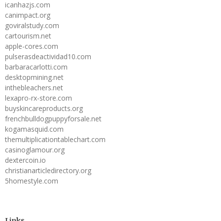
icanhazjs.com
canimpact.org
goviralstudy.com
cartourism.net
apple-cores.com
pulserasdeactividad10.com
barbaracarlotti.com
desktopmining.net
inthebleachers.net
lexapro-rx-store.com
buyskincareproducts.org
frenchbulldogpuppyforsale.net
kogamasquid.com
themultiplicationtablechart.com
casinoglamour.org
dextercoin.io
christianarticledirectory.org
5homestyle.com
Links