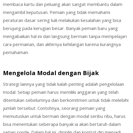
membaca kartu dan peluang akan sangat membantu dalam
mengambil keputusan. Pemain yang tidak memahami
peraturan dasar sering kali melakukan kesalahan yang bisa
berujung pada kerugian besar. Banyak pemain baru yang
mengabaikan hal ini dan langsung bermain tanpa mempelajari
cara permainan, dan akhirnya kehilangan karena kurangnya
pemahaman.
Mengelola Modal dengan Bijak
Strategi lainnya yang tidak kalah penting adalah pengelolaan
modal. Setiap pemain harus memiliki anggaran yang telah
ditentukan sebelumnya dan berkomitmen untuk tidak melebihi
jumlah tersebut. Contohnya, seorang pemain yang
memutuskan untuk bermain dengan modal seribu ribu, harus
bisa menentukan seberapa banyak ia akan bertaruh dalam
setiap ronde. Dalam hal ini, disiplin dan kontrol diri menjadi