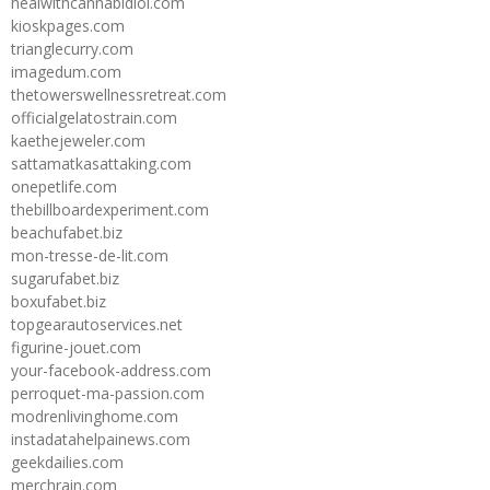
healwithcannabidiol.com
kioskpages.com
trianglecurry.com
imagedum.com
thetowerswellnessretreat.com
officialgelatostrain.com
kaethejeweler.com
sattamatkasattaking.com
onepetlife.com
thebillboardexperiment.com
beachufabet.biz
mon-tresse-de-lit.com
sugarufabet.biz
boxufabet.biz
topgearautoservices.net
figurine-jouet.com
your-facebook-address.com
perroquet-ma-passion.com
modrenlivinghome.com
instadatahelpainews.com
geekdailies.com
merchrain.com