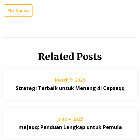
Pkv Games
Related Posts
March 9, 2026
Strategi Terbaik untuk Menang di Capsaqq
June 4, 2025
mejaqq: Panduan Lengkap untuk Pemula