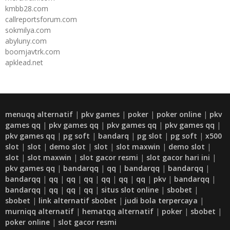
kmbb28.com
callreportsforum.com
sokmilya.com
abyluny.com
boomjavtrk.com
apklead.net
menuqq alternatif
|
pkv games
|
poker
|
poker online
|
pkv
games qq
|
pkv games qq
|
pkv games qq
|
pkv games qq
|
pkv games qq
|
pg soft
|
bandarq
|
pg slot
|
pg soft
|
x500
slot
|
slot
|
demo slot
|
slot
|
slot maxwin
|
demo slot
|
slot
|
slot maxwin
|
slot gacor resmi
|
slot gacor hari ini
|
pkv games qq
|
bandarqq
|
qq
|
bandarqq
|
bandarqq
|
bandarqq
|
qq
|
qq
|
qq
|
qq
|
qq
|
qq
|
pkv
|
bandarqq
|
bandarqq
|
qq
|
qq
|
qq
|
situs slot online
|
sbobet
|
sbobet
|
link alternatif sbobet
|
judi bola terpercaya
|
murniqq alternatif
|
hematqq alternatif
|
poker
|
sbobet
|
poker online
|
slot gacor resmi