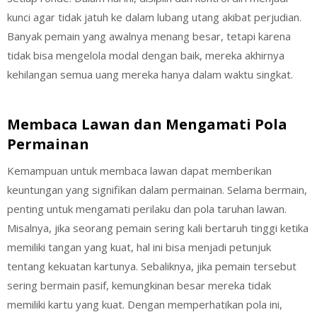
kunci agar tidak jatuh ke dalam lubang utang akibat perjudian.
Banyak pemain yang awalnya menang besar, tetapi karena
tidak bisa mengelola modal dengan baik, mereka akhirnya
kehilangan semua uang mereka hanya dalam waktu singkat.
Membaca Lawan dan Mengamati Pola
Permainan
Kemampuan untuk membaca lawan dapat memberikan
keuntungan yang signifikan dalam permainan. Selama bermain,
penting untuk mengamati perilaku dan pola taruhan lawan.
Misalnya, jika seorang pemain sering kali bertaruh tinggi ketika
memiliki tangan yang kuat, hal ini bisa menjadi petunjuk
tentang kekuatan kartunya. Sebaliknya, jika pemain tersebut
sering bermain pasif, kemungkinan besar mereka tidak
memiliki kartu yang kuat. Dengan memperhatikan pola ini,