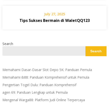
July 27, 2025
Tips Sukses Bermain di WaletQQ123
Search
Search
Memahami Dasar-Dasar Slot Depo 5K: Panduan Pemula
Memahami ib88: Panduan Komprehensif untuk Pemula
Pengertian Togel Dulu: Panduan Komprehensif
agen 69: Panduan Lengkap untuk Pemula
Mengenal Warga88: Platform Judi Online Terpercaya