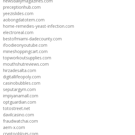
newsdailymagazines.com
preceptionhub.com
yeezislides.com
aobongdatotem.com
home-remedies-yeast-infection.com
electroreal.com
bestofmiami-dadecounty.com
ifoodieonyoutube.com
mineshoppingcart.com
topworkoutsupplies.com
mouthshutreviews.com
hirzadesalta.com
digitallifeopoly.com
casinobubbles.com
seputargym.com
impiyanamall.com
optguardian.com
totostreet.net
davilcasino.com
fraudwatchai.com
aem-x.com
cryptooblogs.com