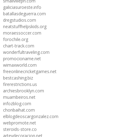
smallvilleph.com
galiciasuroeste.info
batallasdeguerra.com
dregstudios.com
neatstuffhelpskids.org
moraessoccer.com
forochile.org
chart-track.com
wonderfultraveling.com
promocioname.net
wimaxworld.com
freeonlinecricketgames.net
bestcashing.biz
firerestrictions.us
archiesbrooklyn.com
muambeiros.net
infozblog.com
chonbaihat.com
elblogdeoscargonzalez.com
webpromote.net
steroids-store.co
arteydecoracion.net