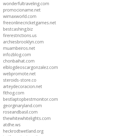
wonderfultraveling.com
promocioname.net
wimaxworld.com
freeonlinecricketgames.net
bestcashing.biz
firerestrictions.us
archiesbrooklyn.com
muambeiros.net
infozblog.com
chonbaihat.com
elblogdeoscargonzalez.com
webpromote.net
steroids-store.co
arteydecoracion.net
fithog.com
bestlaptopbestmonitor.com
georginaryland.com
roseandbasil.com
thewhitewhitelights.com
atdhe.ws
heckrodtwetland.org