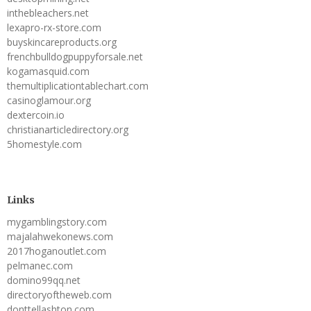
inthebleachers.net
lexapro-rx-store.com
buyskincareproducts.org
frenchbulldogpuppyforsale.net
kogamasquid.com
themultiplicationtablechart.com
casinoglamour.org
dextercoin.io
christianarticledirectory.org
5homestyle.com
Links
mygamblingstory.com
majalahwekonews.com
2017hoganoutlet.com
pelmanec.com
domino99qq.net
directoryoftheweb.com
donttellashton.com