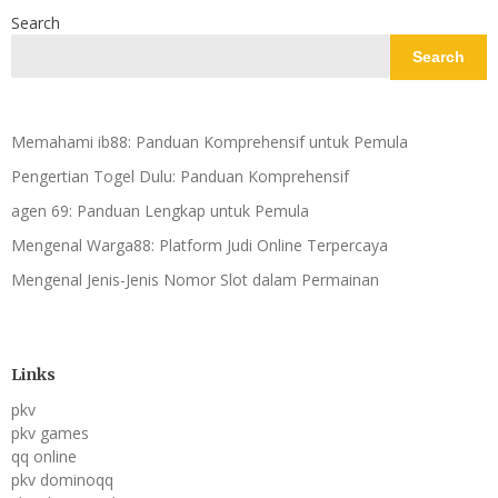
Search
Search
Memahami ib88: Panduan Komprehensif untuk Pemula
Pengertian Togel Dulu: Panduan Komprehensif
agen 69: Panduan Lengkap untuk Pemula
Mengenal Warga88: Platform Judi Online Terpercaya
Mengenal Jenis-Jenis Nomor Slot dalam Permainan
Links
pkv
pkv games
qq online
pkv dominoqq