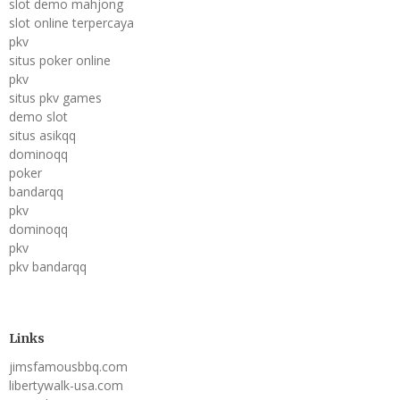
slot demo mahjong
slot online terpercaya
pkv
situs poker online
pkv
situs pkv games
demo slot
situs asikqq
dominoqq
poker
bandarqq
pkv
dominoqq
pkv
pkv bandarqq
Links
jimsfamousbbq.com
libertywalk-usa.com