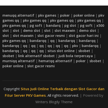
menuqq alternatif
|
pkv games
|
poker
|
poker online
|
pkv
games qq
|
pkv games qq
|
pkv games qq
|
pkv games qq
|
pkv games qq
|
pg soft
|
bandarq
|
pg slot
|
pg soft
|
x500
slot
|
slot
|
demo slot
|
slot
|
slot maxwin
|
demo slot
|
slot
|
slot maxwin
|
slot gacor resmi
|
slot gacor hari ini
|
pkv games qq
|
bandarqq
|
qq
|
bandarqq
|
bandarqq
|
bandarqq
|
qq
|
qq
|
qq
|
qq
|
qq
|
qq
|
pkv
|
bandarqq
|
bandarqq
|
qq
|
qq
|
qq
|
situs slot online
|
sbobet
|
sbobet
|
link alternatif sbobet
|
judi bola terpercaya
|
murniqq alternatif
|
hematqq alternatif
|
poker
|
sbobet
|
poker online
|
slot gacor resmi
Copyright
Situs Judi Online Terbaik dengan Slot Gacor dan
Fitur Server PKV Games
. All rights reserved.
| Powered by
Writers Blogily Theme