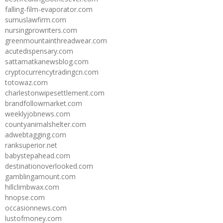
falling-film-evaporator.com
sumuslawfirm.com
nursingprowriters.com
greenmountainthreadwear.com
acutedispensary.com
sattamatkanewsblog.com
cryptocurrencytradingcn.com
totowaz.com
charlestonwipesettlement.com
brandfollowmarket.com
weeklyjobnews.com
countyanimalshelter.com
adwebtagging.com
ranksuperior.net
babystepahead.com
destinationoverlooked.com
gamblingamount.com
hillclimbwax.com
hnopse.com
occasionnews.com
lustofmoney.com