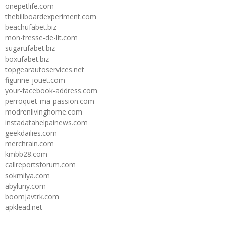
onepetlife.com
thebillboardexperiment.com
beachufabet.biz
mon-tresse-de-lit.com
sugarufabet.biz
boxufabet.biz
topgearautoservices.net
figurine-jouet.com
your-facebook-address.com
perroquet-ma-passion.com
modrenlivinghome.com
instadatahelpainews.com
geekdailies.com
merchrain.com
kmbb28.com
callreportsforum.com
sokmilya.com
abyluny.com
boomjavtrk.com
apklead.net