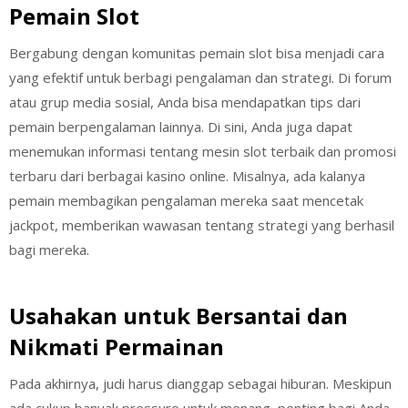
Pemain Slot
Bergabung dengan komunitas pemain slot bisa menjadi cara
yang efektif untuk berbagi pengalaman dan strategi. Di forum
atau grup media sosial, Anda bisa mendapatkan tips dari
pemain berpengalaman lainnya. Di sini, Anda juga dapat
menemukan informasi tentang mesin slot terbaik dan promosi
terbaru dari berbagai kasino online. Misalnya, ada kalanya
pemain membagikan pengalaman mereka saat mencetak
jackpot, memberikan wawasan tentang strategi yang berhasil
bagi mereka.
Usahakan untuk Bersantai dan
Nikmati Permainan
Pada akhirnya, judi harus dianggap sebagai hiburan. Meskipun