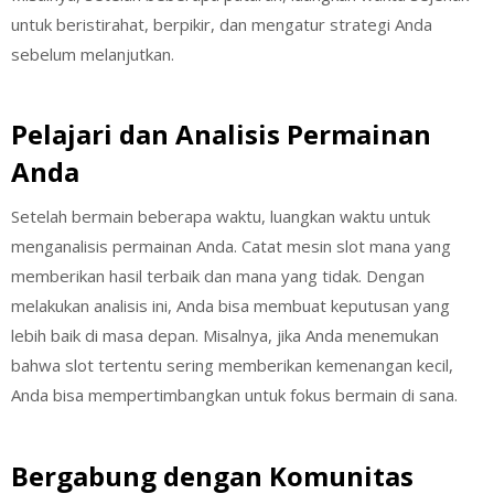
untuk beristirahat, berpikir, dan mengatur strategi Anda
sebelum melanjutkan.
Pelajari dan Analisis Permainan
Anda
Setelah bermain beberapa waktu, luangkan waktu untuk
menganalisis permainan Anda. Catat mesin slot mana yang
memberikan hasil terbaik dan mana yang tidak. Dengan
melakukan analisis ini, Anda bisa membuat keputusan yang
lebih baik di masa depan. Misalnya, jika Anda menemukan
bahwa slot tertentu sering memberikan kemenangan kecil,
Anda bisa mempertimbangkan untuk fokus bermain di sana.
Bergabung dengan Komunitas