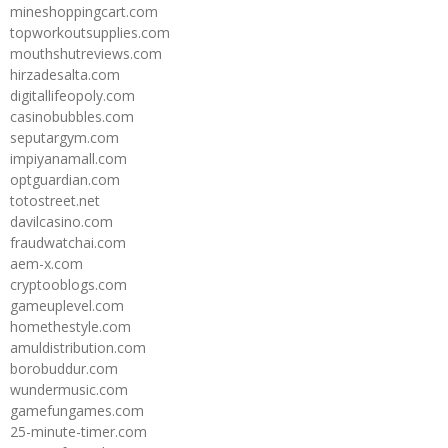
mineshoppingcart.com
topworkoutsupplies.com
mouthshutreviews.com
hirzadesalta.com
digitallifeopoly.com
casinobubbles.com
seputargym.com
impiyanamall.com
optguardian.com
totostreet.net
davilcasino.com
fraudwatchai.com
aem-x.com
cryptooblogs.com
gameuplevel.com
homethestyle.com
amuldistribution.com
borobuddur.com
wundermusic.com
gamefungames.com
25-minute-timer.com