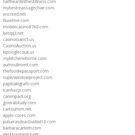
halfheardinthestillness.com
mybestmassagechair.com
ericreed.net
fluxetine.com
mobilecasino8760.com
betqq3.net
casinoloans5.us
CasinoAuction.us
kipooglecouk.us
mykitchennhome.com
aumoulinvert.com
thefoodiepassport.com
superwindowproject.com
papibakigrafo.com
icanhazjs.com
canimpact.org
goviralstudy.com
cartourism.net
apple-cores.com
pulserasdeactividad10.com
barbaracarlotti.com
desktopmining.net