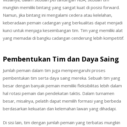
mungkin memiliki bintang yang sangat kuat di posisi forward.
Namun, jika bintang ini mengalami cedera atau kelelahan,
keberadaan pemain cadangan yang berkualitas dapat menjadi
kunci untuk menjaga keseimbangan tim. Tim yang memiliki alat
yang memadai di bangku cadangan cenderung lebih kompetitif.
Pembentukan Tim dan Daya Saing
Jumlah pemain dalam tim juga mempengaruhi proses
pembentukan tim serta daya saing mereka. Sebuah tim yang
besar dengan banyak pemain memiliki fleksibilitas lebih dalam
hal rotasi pemain dan pendekatan taktis. Dalam turnamen
besar, misalnya, pelatih dapat memilih formasi yang berbeda
berdasarkan kekuatan dan kelemahan lawan yang dihadapi.
Di sisi lain, tim dengan jumlah pemain yang terbatas mungkin