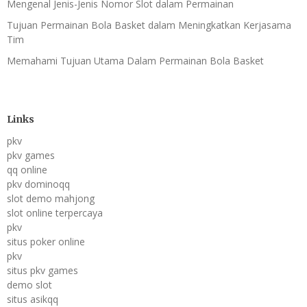
Mengenal Jenis-Jenis Nomor Slot dalam Permainan
Tujuan Permainan Bola Basket dalam Meningkatkan Kerjasama
Tim
Memahami Tujuan Utama Dalam Permainan Bola Basket
Links
pkv
pkv games
qq online
pkv dominoqq
slot demo mahjong
slot online terpercaya
pkv
situs poker online
pkv
situs pkv games
demo slot
situs asikqq