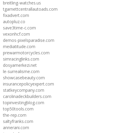
breitling-watches.us
tgarnettcentrallautoads.com
fixadvert.com
autopluz.co
save3time-c.com
vexonhcf.com
demos-pixelsparadise.com
mediatitude.com
prewarmotorcycles.com
simracinglinks.com
dosyamerkezi.net
le-surrealisme.com
showcasebeauty.com
insurancepolicyexpert.com
statkeycompany.com
carolinadeckbuilders.com
topinvestingblog.com
top50tools.com
the-rep.com
saltyfranks.com
annerani.com