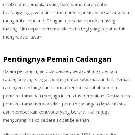
dribble dan tembakan yang baik, sementara center
bertanggung jawab untuk memainkan posisi di dekat ring dan
mengambil rebound. Dengan memahami posisi masing-
masing, tim dapat merencanakan strategi yang tepat untuk
menghadapi lawan.
Pentingnya Pemain Cadangan
Dalam pertandingan bola basket, terdapat juga pemain
cadangan yang sangat penting untuk keberhasilan tim. Pemain
cadangan berfungsi untuk memberikan istirahat kepada
pemain utama dan menjaga intensitas permainan. Ketika para
pemain utama merasa lelah, pemain cadangan dapat masuk
dan memberikan kontribusi yang berarti. Hal ini juga
mengurangi risiko cedera akibat kelelahan.
Misalnya, dalam sebuah pertandingan NBA, sebuah tim