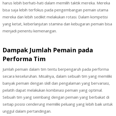
harus lebih berhati-hati dalam memilih taktik mereka. Mereka
bisa saja lebih terfokus pada pengembangan pemain utama
mereka dan lebih sedikit melakukan rotasi. Dalam kompetisi
yang ketat, keberlanjutan stamina dan kebugaran pemain bisa
menjadi penentu kemenangan.
Dampak Jumlah Pemain pada
Performa Tim
Jumlah pemain dalam tim tentu berpengaruh pada performa
secara keseluruhan. Misalnya, dalam sebuah tim yang memiliki
banyak pemain dengan skill dan pengalaman yang bervariasi,
pelatih dapat melakukan kombinasi pemain yang optimal.
Sebuah tim yang seimbang dengan pemain yang berbakat di
setiap posisi cenderung memiliki peluang yang lebih baik untuk
unggul dalam pertandingan.