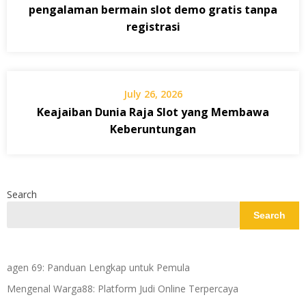
pengalaman bermain slot demo gratis tanpa
registrasi
July 26, 2026
Keajaiban Dunia Raja Slot yang Membawa
Keberuntungan
Search
Search
agen 69: Panduan Lengkap untuk Pemula
Mengenal Warga88: Platform Judi Online Terpercaya