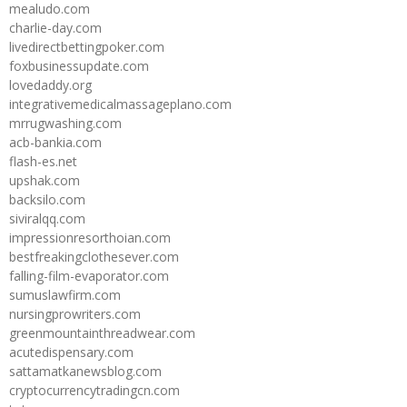
mealudo.com
charlie-day.com
livedirectbettingpoker.com
foxbusinessupdate.com
lovedaddy.org
integrativemedicalmassageplano.com
mrrugwashing.com
acb-bankia.com
flash-es.net
upshak.com
backsilo.com
siviralqq.com
impressionresorthoian.com
bestfreakingclothesever.com
falling-film-evaporator.com
sumuslawfirm.com
nursingprowriters.com
greenmountainthreadwear.com
acutedispensary.com
sattamatkanewsblog.com
cryptocurrencytradingcn.com