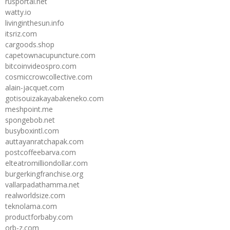
rusportal.net
watty.io
livinginthesun.info
itsriz.com
cargoods.shop
capetownacupuncture.com
bitcoinvideospro.com
cosmiccrowcollective.com
alain-jacquet.com
gotisouizakayabakeneko.com
meshpoint.me
spongebob.net
busyboxintl.com
auttayanratchapak.com
postcoffeebarva.com
elteatromilliondollar.com
burgerkingfranchise.org
vallarpadathamma.net
realworldsize.com
teknolama.com
productforbaby.com
orb-z.com