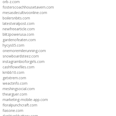
orb-z.com
fosterscoachhousetavern.com
mesasdecultivoonline.com
boilersnbits.com
latestviralpost.com
newfreearticle.com
blitzpowerusa.com
gardenofeaten.com
hycys05.com
onemoremilerunning.com
snowboardsteez.com
instagrambioforgirls.com
cashflowxfiles.com
kmbb10.com
getxtrem.com
weactinfo.com
meshingsocial.com
thearguer.com
marketing-mobile-app.com
floralpunchcraft.com
fiasone.com
danktankbattery.com