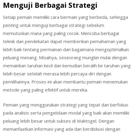
Menguji Berbagai Strategi
Setiap pemain memiliki cara bermain yang berbeda, sehingga
penting untuk menguji berbagai strategi sebelum
memutuskan mana yang paling cocok. Mencoba berbagai
teknik dan pendekatan dapat memberikan pemahaman yang
lebih baik tentang permainan dan bagaimana mengoptimalkan
peluang menang. Misalnya, seseorang mungkin mulai dengan
memainkan taruhan kecil dan kemudian beralih ke taruhan yang
lebih besar setelah merasa lebih percaya diri dengan
pemilihannya. Proses ini akan membantu pemain menemukan
metode yang paling efektif untuk mereka.
Pemain yang menggunakan strategi yang tepat dan berfokus
pada analisis serta pengelolaan modal yang baik akan memiliki
peluang lebih besar untuk sukses di Waktogel. Dengan
memanfaatkan informasi yang ada dan berdiskusi dengan