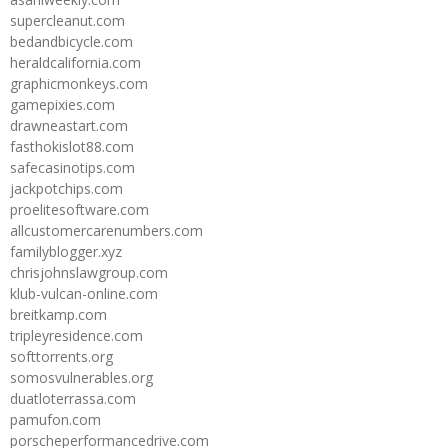
supercleanut.com
bedandbicycle.com
heraldcalifornia.com
graphicmonkeys.com
gamepixies.com
drawneastart.com
fasthokislot88.com
safecasinotips.com
jackpotchips.com
proelitesoftware.com
allcustomercarenumbers.com
familyblogger.xyz
chrisjohnslawgroup.com
klub-vulcan-online.com
breitkamp.com
tripleyresidence.com
softtorrents.org
somosvulnerables.org
duatloterrassa.com
pamufon.com
porscheperformancedrive.com