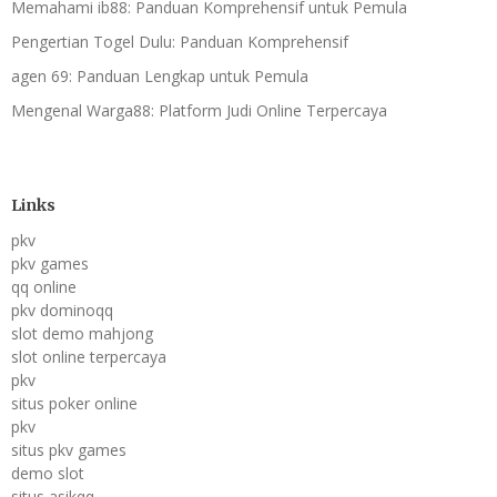
Memahami ib88: Panduan Komprehensif untuk Pemula
Pengertian Togel Dulu: Panduan Komprehensif
agen 69: Panduan Lengkap untuk Pemula
Mengenal Warga88: Platform Judi Online Terpercaya
Links
pkv
pkv games
qq online
pkv dominoqq
slot demo mahjong
slot online terpercaya
pkv
situs poker online
pkv
situs pkv games
demo slot
situs asikqq