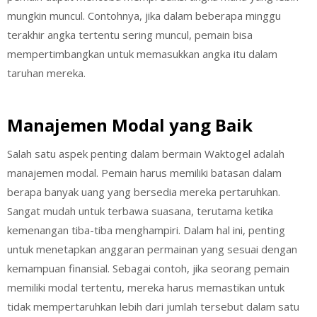
mungkin muncul. Contohnya, jika dalam beberapa minggu
terakhir angka tertentu sering muncul, pemain bisa
mempertimbangkan untuk memasukkan angka itu dalam
taruhan mereka.
Manajemen Modal yang Baik
Salah satu aspek penting dalam bermain Waktogel adalah
manajemen modal. Pemain harus memiliki batasan dalam
berapa banyak uang yang bersedia mereka pertaruhkan.
Sangat mudah untuk terbawa suasana, terutama ketika
kemenangan tiba-tiba menghampiri. Dalam hal ini, penting
untuk menetapkan anggaran permainan yang sesuai dengan
kemampuan finansial. Sebagai contoh, jika seorang pemain
memiliki modal tertentu, mereka harus memastikan untuk
tidak mempertaruhkan lebih dari jumlah tersebut dalam satu