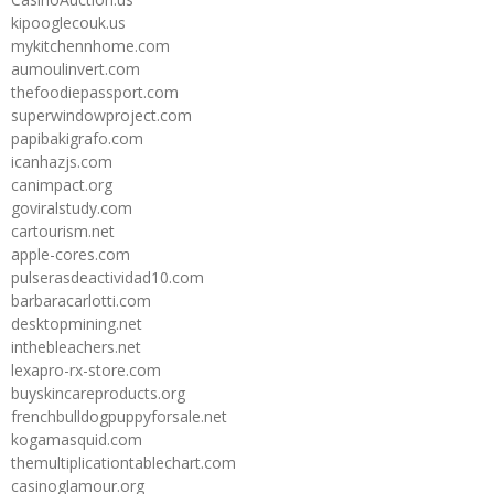
kipooglecouk.us
mykitchennhome.com
aumoulinvert.com
thefoodiepassport.com
superwindowproject.com
papibakigrafo.com
icanhazjs.com
canimpact.org
goviralstudy.com
cartourism.net
apple-cores.com
pulserasdeactividad10.com
barbaracarlotti.com
desktopmining.net
inthebleachers.net
lexapro-rx-store.com
buyskincareproducts.org
frenchbulldogpuppyforsale.net
kogamasquid.com
themultiplicationtablechart.com
casinoglamour.org