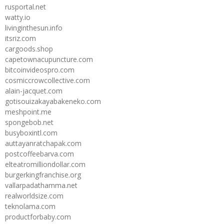
rusportal.net
watty.io
livinginthesun.info
itsriz.com
cargoods.shop
capetownacupuncture.com
bitcoinvideospro.com
cosmiccrowcollective.com
alain-jacquet.com
gotisouizakayabakeneko.com
meshpoint.me
spongebob.net
busyboxintl.com
auttayanratchapak.com
postcoffeebarva.com
elteatromilliondollar.com
burgerkingfranchise.org
vallarpadathamma.net
realworldsize.com
teknolama.com
productforbaby.com