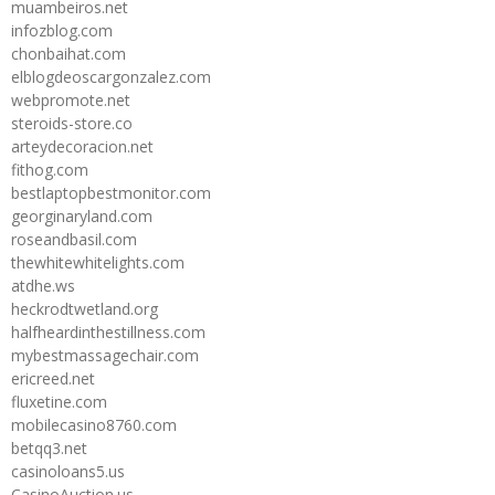
muambeiros.net
infozblog.com
chonbaihat.com
elblogdeoscargonzalez.com
webpromote.net
steroids-store.co
arteydecoracion.net
fithog.com
bestlaptopbestmonitor.com
georginaryland.com
roseandbasil.com
thewhitewhitelights.com
atdhe.ws
heckrodtwetland.org
halfheardinthestillness.com
mybestmassagechair.com
ericreed.net
fluxetine.com
mobilecasino8760.com
betqq3.net
casinoloans5.us
CasinoAuction.us