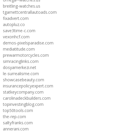
breitling-watches.us
tgarnettcentrallautoads.com
fixadvert.com
autopluz.co
save3time-c.com
vexonhcf.com
demos-pixelsparadise.com
mediatitude.com
prewarmotorcycles.com
simracinglinks.com
dosyamerkezi.net
le-surrealisme.com
showcasebeauty.com
insurancepolicyexpert.com
statkeycompany.com
carolinadeckbuilders.com
topinvestingblog.com
top50tools.com
the-rep.com
saltyfranks.com
annerani.com